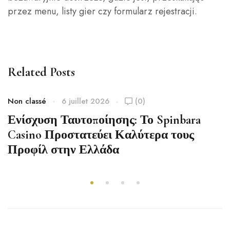
przez menu, listy gier czy formularz rejestracji.
Related Posts
Non classé
6 juillet 2026
(0)
Ενίσχυση Ταυτοποίησης: Το Spinbara
Casino Προστατεύει Καλύτερα τους
Προφίλ στην Ελλάδα