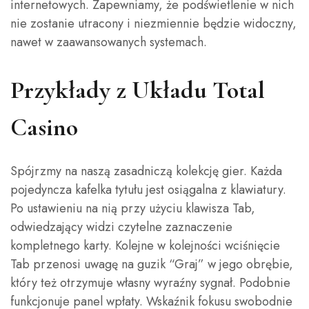
internetowych. Zapewniamy, że podświetlenie w nich
nie zostanie utracony i niezmiennie będzie widoczny,
nawet w zaawansowanych systemach.
Przykłady z Układu Total
Casino
Spójrzmy na naszą zasadniczą kolekcję gier. Każda
pojedyncza kafelka tytułu jest osiągalna z klawiatury.
Po ustawieniu na nią przy użyciu klawisza Tab,
odwiedzający widzi czytelne zaznaczenie
kompletnego karty. Kolejne w kolejności wciśnięcie
Tab przenosi uwagę na guzik “Graj” w jego obrębie,
który też otrzymuje własny wyraźny sygnał. Podobnie
funkcjonuje panel wpłaty. Wskaźnik fokusu swobodnie