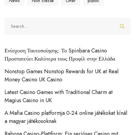
News
Non classé
Offer
public
Ενίσχυση Ταυτοποίησης: Το Spinbara Casino
Προστατεύει Καλύτερα τους Προφίλ στην Ελλάδα
Nonstop Games Nonstop Rewards for UK at Real
Money Casino UK Casino
Latest Casino Games with Traditional Charm at
Magius Casino in UK
A Mafia Casino platformja 0-24 online játékokat kínál
a magyar játékosoknak
Rabona Casino-Plattform: Ein seriöses Casino mit