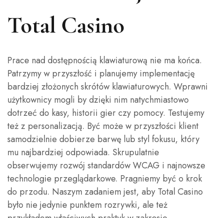
Total Casino
Prace nad dostępnością klawiaturową nie ma końca.
Patrzymy w przyszłość i planujemy implementację
bardziej złożonych skrótów klawiaturowych. Wprawni
użytkownicy mogli by dzięki nim natychmiastowo
dotrzeć do kasy, historii gier czy pomocy. Testujemy
też z personalizacją. Być może w przyszłości klient
samodzielnie dobierze barwę lub styl fokusu, który
mu najbardziej odpowiada. Skrupulatnie
obserwujemy rozwój standardów WCAG i najnowsze
technologie przeglądarkowe. Pragniemy być o krok
do przodu. Naszym zadaniem jest, aby Total Casino
było nie jedynie punktem rozrywki, ale też
przykładem właściwych praktyk w zakresie