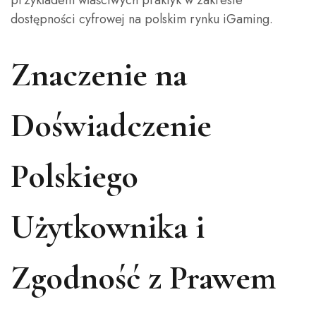
dostępności cyfrowej na polskim rynku iGaming.
Znaczenie na
Doświadczenie
Polskiego
Użytkownika i
Zgodność z Prawem