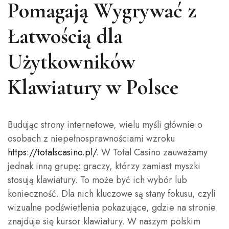
Pomagają Wygrywać z
Łatwością dla
Użytkowników
Klawiatury w Polsce
Budując strony internetowe, wielu myśli głównie o
osobach z niepełnosprawnościami wzroku
https://totalscasino.pl/
. W Total Casino zauważamy
jednak inną grupę: graczy, którzy zamiast myszki
stosują klawiatury. To może być ich wybór lub
konieczność. Dla nich kluczowe są stany fokusu, czyli
wizualne podświetlenia pokazujące, gdzie na stronie
znajduje się kursor klawiatury. W naszym polskim