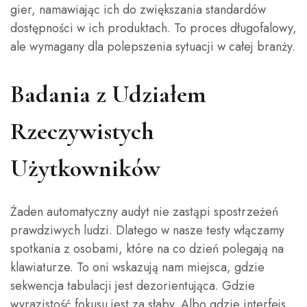
gier, namawiając ich do zwiększania standardów
dostępności w ich produktach. To proces długofalowy,
ale wymagany dla polepszenia sytuacji w całej branży.
Badania z Udziałem
Rzeczywistych
Użytkowników
Żaden automatyczny audyt nie zastąpi spostrzeżeń
prawdziwych ludzi. Dlatego w nasze testy włączamy
spotkania z osobami, które na co dzień polegają na
klawiaturze. To oni wskazują nam miejsca, gdzie
sekwencja tabulacji jest dezorientująca. Gdzie
wyrazistość fokusu jest za słaby. Albo gdzie interfejs