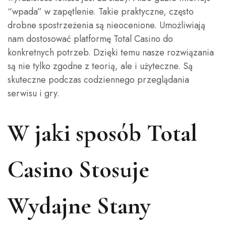
“wpada” w zapętlenie. Takie praktyczne, często
drobne spostrzeżenia są nieocenione. Umożliwiają
nam dostosować platformę Total Casino do
konkretnych potrzeb. Dzięki temu nasze rozwiązania
są nie tylko zgodne z teorią, ale i użyteczne. Są
skuteczne podczas codziennego przeglądania
serwisu i gry.
W jaki sposób Total
Casino Stosuje
Wydajne Stany