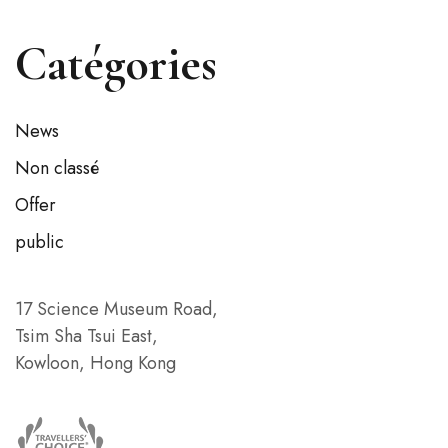
Catégories
News
Non classé
Offer
public
17 Science Museum Road,
Tsim Sha Tsui East,
Kowloon, Hong Kong