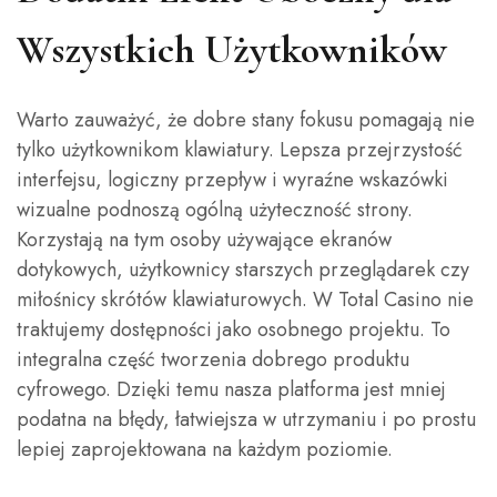
Wszystkich Użytkowników
Warto zauważyć, że dobre stany fokusu pomagają nie
tylko użytkownikom klawiatury. Lepsza przejrzystość
interfejsu, logiczny przepływ i wyraźne wskazówki
wizualne podnoszą ogólną użyteczność strony.
Korzystają na tym osoby używające ekranów
dotykowych, użytkownicy starszych przeglądarek czy
miłośnicy skrótów klawiaturowych. W Total Casino nie
traktujemy dostępności jako osobnego projektu. To
integralna część tworzenia dobrego produktu
cyfrowego. Dzięki temu nasza platforma jest mniej
podatna na błędy, łatwiejsza w utrzymaniu i po prostu
lepiej zaprojektowana na każdym poziomie.