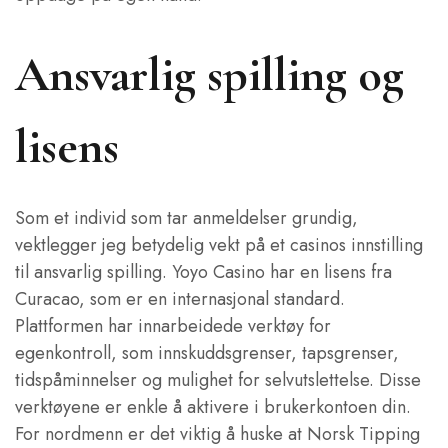
Ansvarlig spilling og
lisens
Som et individ som tar anmeldelser grundig,
vektlegger jeg betydelig vekt på et casinos innstilling
til ansvarlig spilling. Yoyo Casino har en lisens fra
Curacao, som er en internasjonal standard.
Plattformen har innarbeidede verktøy for
egenkontroll, som innskuddsgrenser, tapsgrenser,
tidspåminnelser og mulighet for selvutslettelse. Disse
verktøyene er enkle å aktivere i brukerkontoen din.
For nordmenn er det viktig å huske at Norsk Tipping