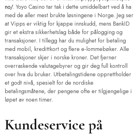
no/
. Yoyo Casino tar tak i dette umiddelbart ved å ha
med de aller mest brukte løsningene i Norge. Jeg ser
at Vipps er viktig for kjappe innskudd, mens BankID
gir et ekstra sikkerhetslag både for pålogging og
transaksjoner. I tillegg har du mulighet for betaling
med mobil, kredittkort og flere e-lommebøker. Alle
transaksjoner skjer i norske kroner. Det fjerner
overraskende valutagebyrer og gir deg full kontroll
over hva du bruker. Utbetalingstidene opprettholder
et godt nivå, spesielt for de nordiske
betalingsmåtene, der pengene ofte er tilgjengelige i
løpet av noen timer.
Kundeservice på