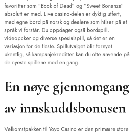
favoritter som “Book of Dead” og “Sweet Bonanza”
absolutt er med. Live casino-delen er dyktig utført,
med egne bord på norsk og dealere som hilser på et
språk vi forstår. Du oppdager også bordspill,
videopoker og diverse spesialspill, så det er en
variasjon for de fleste. Spillutvalget blir fornyet
ukentlig, så kampanjekreditter kan du ofte anvende på
de nyeste spillene med en gang.
En nøye gjennomgang
av innskuddsbonusen
Velkomstpakken til Yoyo Casino er den primære store