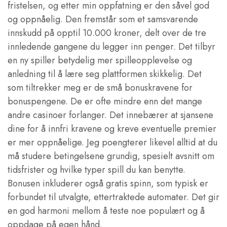
fristelsen, og etter min oppfatning er den såvel god
og oppnåelig. Den fremstår som et samsvarende
innskudd på opptil 10.000 kroner, delt over de tre
innledende gangene du legger inn penger. Det tilbyr
en ny spiller betydelig mer spilleopplevelse og
anledning til å lære seg plattformen skikkelig. Det
som tiltrekker meg er de små bonuskravene for
bonuspengene. De er ofte mindre enn det mange
andre casinoer forlanger. Det innebærer at sjansene
dine for å innfri kravene og kreve eventuelle premier
er mer oppnåelige. Jeg poengterer likevel alltid at du
må studere betingelsene grundig, spesielt avsnitt om
tidsfrister og hvilke typer spill du kan benytte.
Bonusen inkluderer også gratis spinn, som typisk er
forbundet til utvalgte, ettertraktede automater. Det gir
en god harmoni mellom å teste noe populært og å
oppdage på egen hånd.