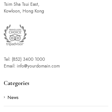
Tsim Sha Tsui East,
Kowloon, Hong Kong
Tel: (852) 3400 1000
Email: info@yourdomain.com
Categories
News