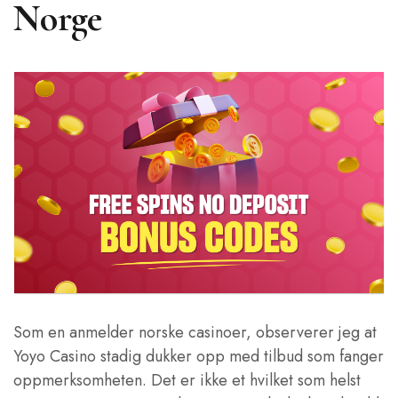
Norge
Som en anmelder norske casinoer, observerer jeg at
Yoyo Casino stadig dukker opp med tilbud som fanger
oppmerksomheten. Det er ikke et hvilket som helst