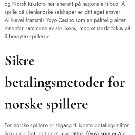
og Norsk Rikstoto har enerett på nasjonale tilbud. Å
spille på utenlandske selskaper er ditt eget ansvar.
Allikevel framstår Yoyo Casino som en pålitelig aktør
innenfor rammene av sin lisens, med et sterkt fokus på
å beskytte spillerne.
Sikre
betalingsmetoder for
norske spillere
For norske spillere er tilgang til kjente betalingsmåter
ikke bare fint, det er et must
https://yoyospin.eu/no-