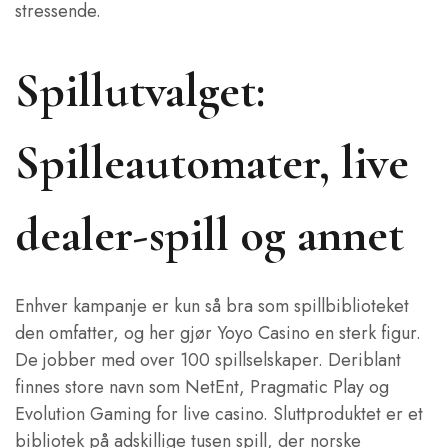
stressende.
Spillutvalget:
Spilleautomater, live
dealer-spill og annet
Enhver kampanje er kun så bra som spillbiblioteket
den omfatter, og her gjør Yoyo Casino en sterk figur.
De jobber med over 100 spillselskaper. Deriblant
finnes store navn som NetEnt, Pragmatic Play og
Evolution Gaming for live casino. Sluttproduktet er et
bibliotek på adskillige tusen spill, der norske