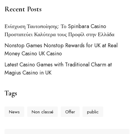
Recent Posts
Ενίσχυση Ταυτοποίησης: Το Spinbara Casino
Προστατεύει Καλύτερα τους Προφίλ στην Ελλάδα
Nonstop Games Nonstop Rewards for UK at Real
Money Casino UK Casino
Latest Casino Games with Traditional Charm at
Magius Casino in UK
Tags
News
Non classé
Offer
public