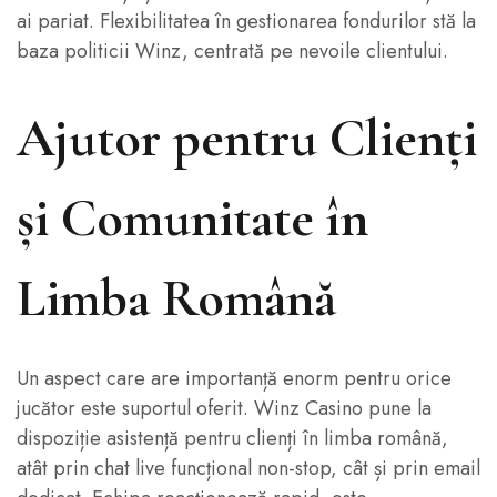
ai pariat. Flexibilitatea în gestionarea fondurilor stă la
baza politicii Winz, centrată pe nevoile clientului.
Ajutor pentru Clienți
și Comunitate în
Limba Română
Un aspect care are importanță enorm pentru orice
jucător este suportul oferit. Winz Casino pune la
dispoziție asistență pentru clienți în limba română,
atât prin chat live funcțional non-stop, cât și prin email