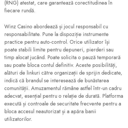
(RNG) atestat, care garantează corectitudinea în
fiecare rundă.
Winz Casino abordează și jocul responsabil cu
responsabilitate. Pune la dispoziție instrumente
practice pentru auto-control. Orice utilizator își
poate stabili limite pentru depuneri, pierderi sau
timp alocat jucând. Poate solicita o pauză temporară
sau poate bloca contul definitiv. Aceste posibilități,
alături de linkuri către organizații de sprijin dedicate,
indică că brandul se interesează de bunăstarea
comunității. Amuzamentul rămâne astfel într-un cadru
adecvat, esențial pentru o relație de durată. Platforma
execută și controale de securitate frecvente pentru a
bloca accesul neautorizat și a apăra banii
utilizatorilor.