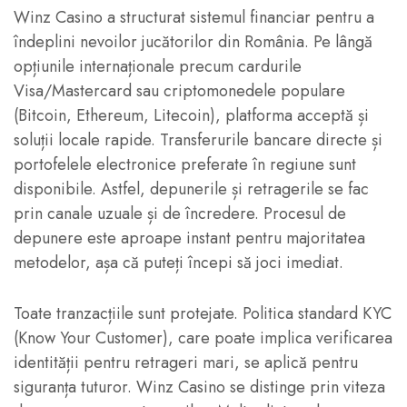
Winz Casino a structurat sistemul financiar pentru a
îndeplini nevoilor jucătorilor din România. Pe lângă
opțiunile internaționale precum cardurile
Visa/Mastercard sau criptomonedele populare
(Bitcoin, Ethereum, Litecoin), platforma acceptă și
soluții locale rapide. Transferurile bancare directe și
portofelele electronice preferate în regiune sunt
disponibile. Astfel, depunerile și retragerile se fac
prin canale uzuale și de încredere. Procesul de
depunere este aproape instant pentru majoritatea
metodelor, așa că puteți începi să joci imediat.
Toate tranzacțiile sunt protejate. Politica standard KYC
(Know Your Customer), care poate implica verificarea
identității pentru retrageri mari, se aplică pentru
siguranța tuturor. Winz Casino se distinge prin viteza