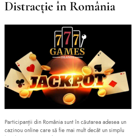
Distracție în România
Participanții din România sunt în căutarea adesea un
cazinou online care să fie mai mult decât un simplu