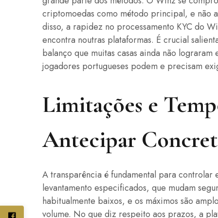
grande parte dos métodos. O Winz se compro
criptomoedas como método principal, e não a
disso, a rapidez no processamento KYC do Win
encontra noutras plataformas. É crucial salien
balanço que muitas casas ainda não lograram 
jogadores portugueses podem e precisam exig
Limitações e Temp
Antecipar Concre
A transparência é fundamental para controlar 
levantamento especificados, que mudam segu
habitualmente baixos, e os máximos são amplos
volume. No que diz respeito aos prazos, a pl