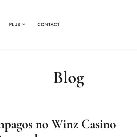
PLUS
CONTACT
Blog
mpagos no Winz Casino