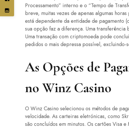
Processamento” interno e o “Tempo de Transf
breve, muitas vezes de apenas algumas horas 
está dependente da entidade de pagamento (o se
sua opção faz a diferença. Uma transferência 
Uma transação com criptomoeda pode concluir
pedidos o mais depressa possível, excluindo-
As Opções de Pag
no Winz Casino
O Winz Casino selecionou os métodos de pag
velocidade. As carteiras eletrónicas, como Skr
são concluídos em minutos. Os cartões Visa 