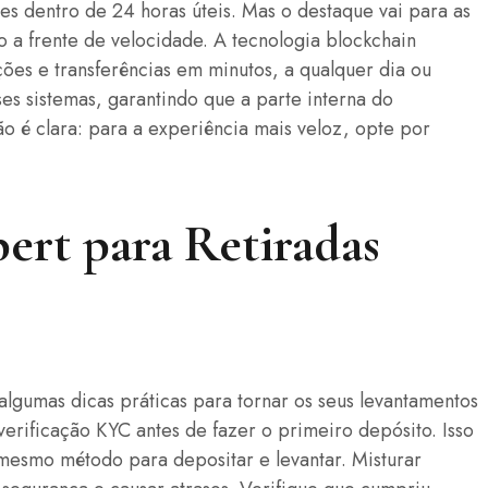
s dentro de 24 horas úteis. Mas o destaque vai para as
o a frente de velocidade. A tecnologia blockchain
ões e transferências em minutos, a qualquer dia ou
es sistemas, garantindo que a parte interna do
 é clara: para a experiência mais veloz, opte por
ert para Retiradas
lgumas dicas práticas para tornar os seus levantamentos
verificação KYC antes de fazer o primeiro depósito. Isso
esmo método para depositar e levantar. Misturar