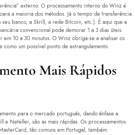
erência” externo. O processamento interno do Winz é
para a maioria dos métodos. Já o tempo de transferência
u banco, a Skrill, a rede Bitcoin, etc.). É aqui que a
bancária convencional pode demorar 1 a 3 dias úteis.
 em 10 a 30 minutos. O Winz obriga-se a analisar os
se como um possível ponto de estrangulamento.
amento Mais Rápidos
amento para o mercado português, dando ênfase a
ill e Neteller, são as mais rápidas. Os processamentos
e MasterCard, tão comuns em Portugal, também