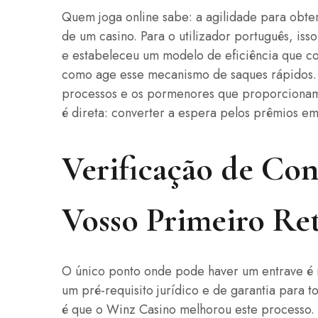
Quem joga online sabe: a agilidade para obter
de um casino. Para o utilizador português, iss
e estabeleceu um modelo de eficiência que con
como age esse mecanismo de saques rápidos. 
processos e os pormenores que proporcionam 
é direta: converter a espera pelos prêmios 
Verificação de Con
Vosso Primeiro Ret
O único ponto onde pode haver um entrave é 
um pré-requisito jurídico e de garantia para 
é que o Winz Casino melhorou este processo. O