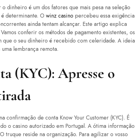
 o dinheiro é um dos fatores que mais pesa na seleção
o é determinante. O
winz casino
percebeu essa exigência
correntes ainda tentam alcançar. Este artigo explica
Vamos conferir os métodos de pagamento existentes, os
que o seu dinheiro é recebido com celeridade. A ideia
em uma lembrança remota.
ta (KYC): Apresse o
irada
na confirmação de conta Know Your Customer (KYC). É
todo o casino autorizado em Portugal. A ótima informação
 truque reside na organização. Para agilizar o vosso