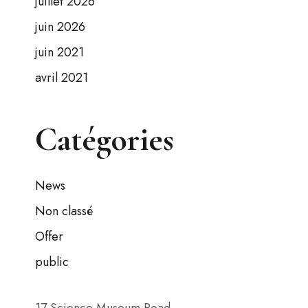
juillet 2026
juin 2026
juin 2021
avril 2021
Catégories
News
Non classé
Offer
public
17 Science Museum Road,