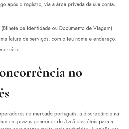
o após o registro, via a área privada da sua conta.
e (Bilhete de Identidade ou Documento de Viagem).
ma fatura de serviços, com o teu nome e endereço.
cessário.
Concorrência no
ês
operadores no mercado português, a discrepância na
alam em prazos genéricos de 3 a 5 dias úteis para a