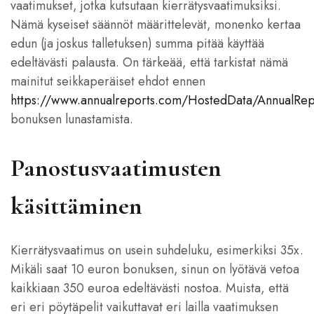
vaatimukset, jotka kutsutaan kierrätysvaatimuksiksi.
Nämä kyseiset säännöt määrittelevät, monenko kertaa
edun (ja joskus talletuksen) summa pitää käyttää
edeltävästi palausta. On tärkeää, että tarkistat nämä
mainitut seikkaperäiset ehdot ennen
https://www.annualreports.com/HostedData/AnnualRe
bonuksen lunastamista.
Panostusvaatimusten
käsittäminen
Kierrätysvaatimus on usein suhdeluku, esimerkiksi 35x.
Mikäli saat 10 euron bonuksen, sinun on lyötävä vetoa
kaikkiaan 350 euroa edeltävästi nostoa. Muista, että
eri eri pöytäpelit vaikuttavat eri lailla vaatimuksen