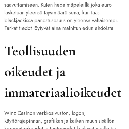
saavuttamiseen. Kuten hedelmäpeleillä joka euro
lasketaan yleensä täysimääräisenä, kun taas
blackjackissa panostusosuus on yleensä vähäisempi.
Tarkat tiedot löytyvät aina mainitun edun ehdoista.
Teollisuuden
oikeudet ja
immateriaalioikeudet
Winz Casinon verkkosivuston, logon,
käyttörajapinnan, grafiikan ja kaiken muun sisällön
kopiointioikeudet ja tuotemerkit kuuluvat meille tai