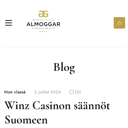
Blog
Non classé
2 juillet 2026
(0)
Winz Casinon säännöt
Suomeen