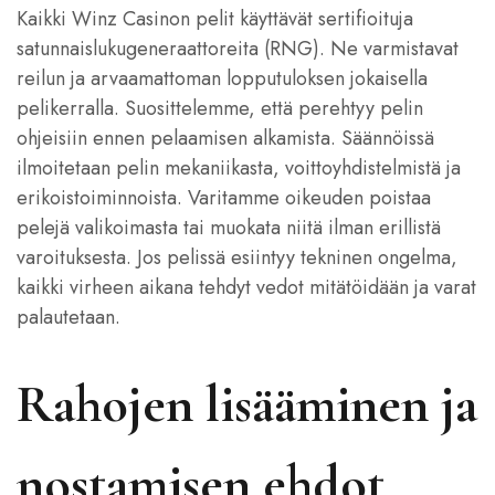
Kaikki Winz Casinon pelit käyttävät sertifioituja
satunnaislukugeneraattoreita (RNG). Ne varmistavat
reilun ja arvaamattoman lopputuloksen jokaisella
pelikerralla. Suosittelemme, että perehtyy pelin
ohjeisiin ennen pelaamisen alkamista. Säännöissä
ilmoitetaan pelin mekaniikasta, voittoyhdistelmistä ja
erikoistoiminnoista. Varitamme oikeuden poistaa
pelejä valikoimasta tai muokata niitä ilman erillistä
varoituksesta. Jos pelissä esiintyy tekninen ongelma,
kaikki virheen aikana tehdyt vedot mitätöidään ja varat
palautetaan.
Rahojen lisääminen ja
nostamisen ehdot