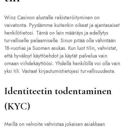
Winz Casinon alustalle rekisteröityminen on
vaivatonta. Pyydämme kuitenkin oikeat ja ajantasaiset
henkilötietosi. Tämä on lain määräys ja edellytys
turvalliselle pelaamiselle. Sinun pitää olla vähintään
18-vuotias ja Suomen asukas. Kun luot tilin, vahvistat,
että hyväksyt käyttöehdot ja käytät palvelua vain
omaan viihdekäyttöösi. Yhdellä henkilöllä voi olla vain
yksi tili. Vastaat kirjautumistietojesi turvallisuudesta.
Identiteetin todentaminen
(KYC)
Meillä on velvoite vahvistaa jokaisen asiakkaan