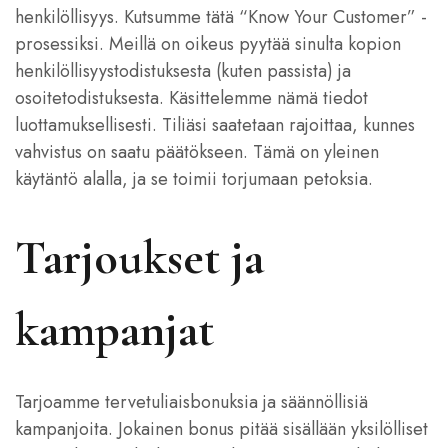
henkilöllisyys. Kutsumme tätä “Know Your Customer” -
prosessiksi. Meillä on oikeus pyytää sinulta kopion
henkilöllisyystodistuksesta (kuten passista) ja
osoitetodistuksesta. Käsittelemme nämä tiedot
luottamuksellisesti. Tiliäsi saatetaan rajoittaa, kunnes
vahvistus on saatu päätökseen. Tämä on yleinen
käytäntö alalla, ja se toimii torjumaan petoksia.
Tarjoukset ja
kampanjat
Tarjoamme tervetuliaisbonuksia ja säännöllisiä
kampanjoita. Jokainen bonus pitää sisällään yksilölliset