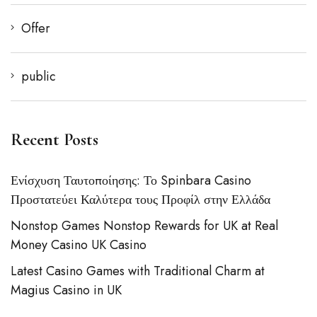
Offer
public
Recent Posts
Ενίσχυση Ταυτοποίησης: Το Spinbara Casino
Προστατεύει Καλύτερα τους Προφίλ στην Ελλάδα
Nonstop Games Nonstop Rewards for UK at Real
Money Casino UK Casino
Latest Casino Games with Traditional Charm at
Magius Casino in UK