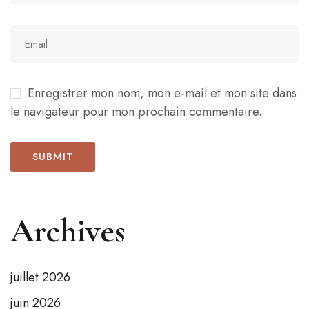
Enregistrer mon nom, mon e-mail et mon site dans
le navigateur pour mon prochain commentaire.
Archives
juillet 2026
juin 2026