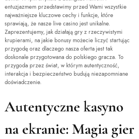
entuzjazmem przedstawimy przed Wami wszystkie
najważniejsze kluczowe cechy i funkcje, które
sprawiają, że nasze live casino jest unikalne.
Zaprezentujemy, jak działają gry z rzeczywistymi
krupierami, na jakie bonusy możecie liczyć startując
przygodę oraz dlaczego nasza oferta jest tak
doskonale przygotowana do polskiego gracza. To
przygoda przez świat, w którym autentyczność,
interakcja i bezpieczeństwo budują niezapomniane
doświadczenie.
Autentyczne kasyno
na ekranie: Magia gier