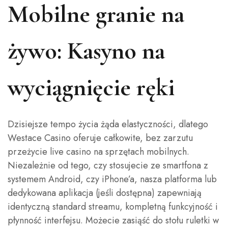
Mobilne granie na
żywo: Kasyno na
wyciągnięcie ręki
Dzisiejsze tempo życia żąda elastyczności, dlatego
Westace Casino oferuje całkowite, bez zarzutu
przeżycie live casino na sprzętach mobilnych.
Niezależnie od tego, czy stosujecie ze smartfona z
systemem Android, czy iPhone’a, nasza platforma lub
dedykowana aplikacja (jeśli dostępna) zapewniają
identyczną standard streamu, kompletną funkcyjność i
płynność interfejsu. Możecie zasiąść do stołu ruletki w