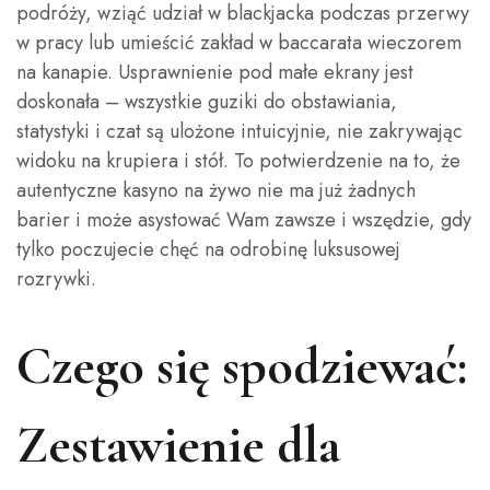
podróży, wziąć udział w blackjacka podczas przerwy
w pracy lub umieścić zakład w baccarata wieczorem
na kanapie. Usprawnienie pod małe ekrany jest
doskonała – wszystkie guziki do obstawiania,
statystyki i czat są ulożone intuicyjnie, nie zakrywając
widoku na krupiera i stół. To potwierdzenie na to, że
autentyczne kasyno na żywo nie ma już żadnych
barier i może asystować Wam zawsze i wszędzie, gdy
tylko poczujecie chęć na odrobinę luksusowej
rozrywki.
Czego się spodziewać:
Zestawienie dla