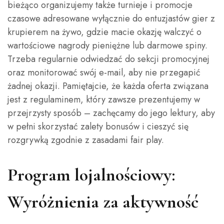
bieżąco organizujemy także turnieje i promocje
czasowe adresowane wyłącznie do entuzjastów gier z
krupierem na żywo, gdzie macie okazję walczyć o
wartościowe nagrody pieniężne lub darmowe spiny.
Trzeba regularnie odwiedzać do sekcji promocyjnej
oraz monitorować swój e-mail, aby nie przegapić
żadnej okazji. Pamiętajcie, że każda oferta związana
jest z regulaminem, który zawsze prezentujemy w
przejrzysty sposób – zachęcamy do jego lektury, aby
w pełni skorzystać zalety bonusów i cieszyć się
rozgrywką zgodnie z zasadami fair play.
Program lojalnościowy:
Wyróżnienia za aktywność