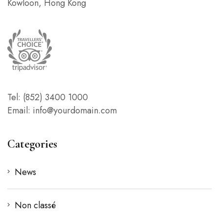
Kowloon, Hong Kong
Tel: (852) 3400 1000
Email: info@yourdomain.com
Categories
News
Non classé