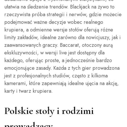
ułatwia na śledzenie trendów. Blackjack na żywo to
rzeczywista próba strategii i nerwów, gdzie możecie
podejmować ważne decyzje wobec realnego
krupiera, a odmienne wersje stołów oferują różne
limity zakładów, idealne zarówno dla nowicjuszy, jak i
zaawansowanych graczy. Baccarat, otoczony aurą
ekskluzywności, w wersji live jest dostępny dla
każdego, oferując proste, a jednocześnie bardzo
emocjonujące zasady. Każda z tych gier prowadzona
jest z profesjonalnych studiów, często z kilkoma
kamerami, które zapewniają idealne ujęcia na akcję,
karty i twarz krupiera.
Polskie stoły i rodzimi
prowadzący