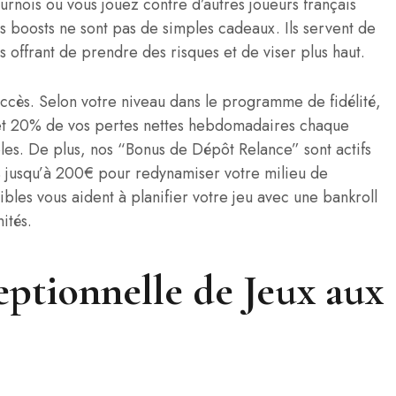
nois où vous jouez contre d’autres joueurs français
s boosts ne sont pas de simples cadeaux. Ils servent de
s offrant de prendre des risques et de viser plus haut.
ccès. Selon votre niveau dans le programme de fidélité,
et 20% de vos pertes nettes hebdomadaires chaque
bles. De plus, nos “Bonus de Dépôt Relance” sont actifs
0% jusqu’à 200€ pour redynamiser votre milieu de
bles vous aident à planifier votre jeu avec une bankroll
ités.
tionnelle de Jeux aux