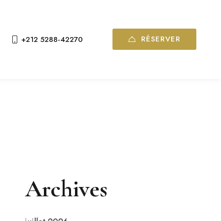
RÉSERVER
+212 5288-42270
Archives