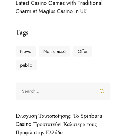
Latest Casino Games with Traditional
Charm at Magius Casino in UK
Tags
News
Non classé
Offer
public
Ενίσχυση Ταυτοποίησης: Το Spinbara
Casino Προστατεύει Καλύτερα τους
Προφίλ στην Ελλάδα