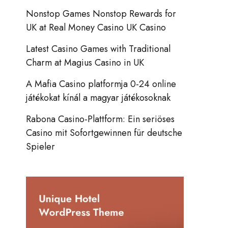
Nonstop Games Nonstop Rewards for
UK at Real Money Casino UK Casino
Latest Casino Games with Traditional
Charm at Magius Casino in UK
A Mafia Casino platformja 0-24 online
játékokat kínál a magyar játékosoknak
Rabona Casino-Plattform: Ein seriöses
Casino mit Sofortgewinnen für deutsche
Spieler