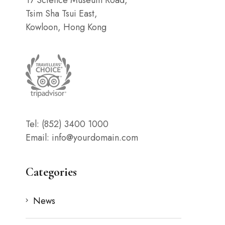
Tsim Sha Tsui East,
Kowloon, Hong Kong
Tel: (852) 3400 1000
Email: info@yourdomain.com
Categories
News