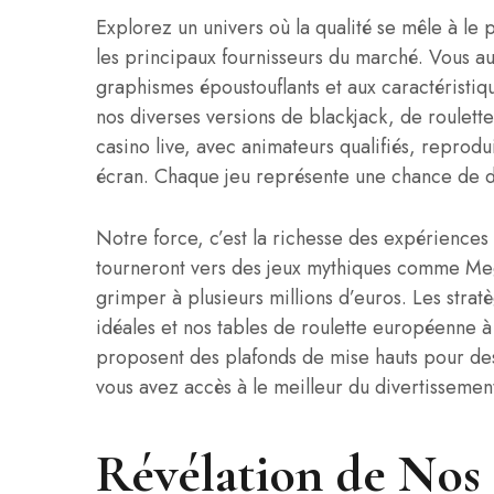
Explorez un univers où la qualité se mêle à le
les principaux fournisseurs du marché. Vous a
graphismes époustouflants et aux caractéristiq
nos diverses versions de blackjack, de roulett
casino live, avec animateurs qualifiés, reprodu
écran. Chaque jeu représente une chance de dé
Notre force, c’est la richesse des expériences
tourneront vers des jeux mythiques comme Meg
grimper à plusieurs millions d’euros. Les strat
idéales et nos tables de roulette européenne à 
proposent des plafonds de mise hauts pour des 
vous avez accès à le meilleur du divertissemen
Révélation de No