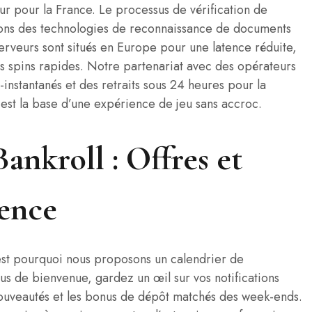
r pour la France. Le processus de vérification de
isons des technologies de reconnaissance de documents
erveurs sont situés en Europe pour une latence réduite,
les spins rapides. Notre partenariat avec des opérateurs
instantanés et des retraits sous 24 heures pour la
 est la base d’une expérience de jeu sans accroc.
nkroll : Offres et
ence
’est pourquoi nous proposons un calendrier de
us de bienvenue, gardez un œil sur vos notifications
es nouveautés et les bonus de dépôt matchés des week-ends.