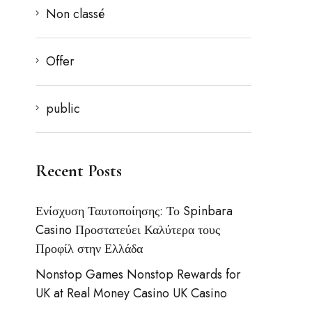
Non classé
Offer
public
Recent Posts
Ενίσχυση Ταυτοποίησης: Το Spinbara
Casino Προστατεύει Καλύτερα τους
Προφίλ στην Ελλάδα
Nonstop Games Nonstop Rewards for
UK at Real Money Casino UK Casino