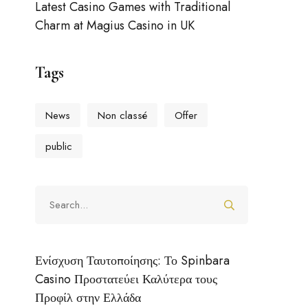
Latest Casino Games with Traditional
Charm at Magius Casino in UK
Tags
News
Non classé
Offer
public
Ενίσχυση Ταυτοποίησης: Το Spinbara
Casino Προστατεύει Καλύτερα τους
Προφίλ στην Ελλάδα