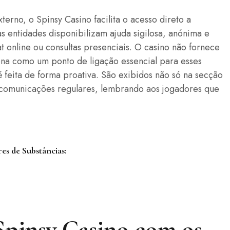
erno, o Spinsy Casino facilita o acesso direto a
 entidades disponibilizam ajuda sigilosa, anónima e
hat online ou consultas presenciais. O casino não fornece
ona como um ponto de ligação essencial para esses
é feita de forma proativa. São exibidos não só na secção
comunicações regulares, lembrando aos jogadores que
s de Substâncias:
Spinsy Casino com os