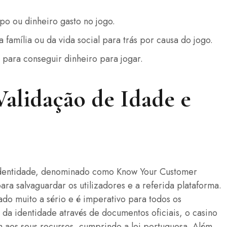
po ou dinheiro gasto no jogo.
 família ou da vida social para trás por causa do jogo.
para conseguir dinheiro para jogar.
alidação de Idade e
identidade, denominado como Know Your Customer
ra salvaguardar os utilizadores e a referida plataforma.
do muito a sério e é imperativo para todos os
 da identidade através de documentos oficiais, o casino
 aos seus recursos, cumprindo a lei portuguesa. Além