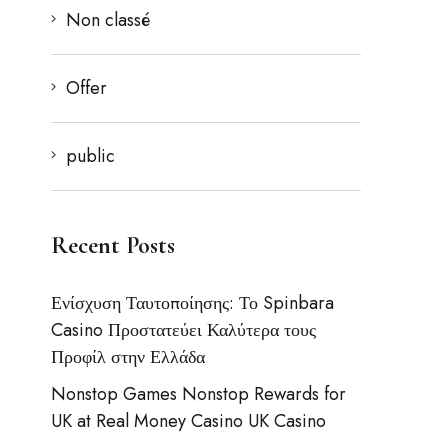
Non classé
Offer
public
Recent Posts
Ενίσχυση Ταυτοποίησης: Το Spinbara
Casino Προστατεύει Καλύτερα τους
Προφίλ στην Ελλάδα
Nonstop Games Nonstop Rewards for
UK at Real Money Casino UK Casino