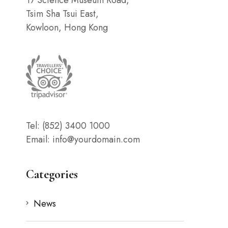
Tsim Sha Tsui East,
Kowloon, Hong Kong
Tel: (852) 3400 1000
Email: info@yourdomain.com
Categories
News