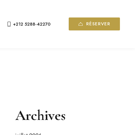
RÉSERVER
+212 5288-42270
Archives