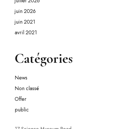
juillet 2026
juin 2026
juin 2021
avril 2021
Catégories
News
Non classé
Offer
public
17 Science Museum Road,