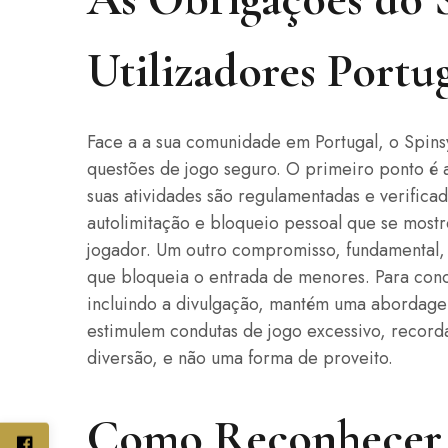
Utilizadores Portu
Face a a sua comunidade em Portugal, o Spin
questões de jogo seguro. O primeiro ponto é a
suas atividades são regulamentadas e verificad
autolimitação e bloqueio pessoal que se mostr
jogador. Um outro compromisso, fundamental, é
que bloqueia o entrada de menores. Para conc
incluindo a divulgação, mantém uma abordage
estimulem condutas de jogo excessivo, recor
diversão, e não uma forma de proveito.
Como Reconhecer o