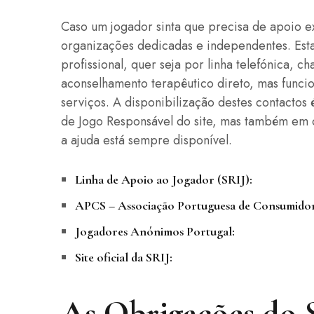
Caso um jogador sinta que precisa de apoio ext
organizações dedicadas e independentes. Estas
profissional, quer seja por linha telefónica, c
aconselhamento terapêutico direto, mas funci
serviços. A disponibilização destes contactos 
de Jogo Responsável do site, mas também em 
a ajuda está sempre disponível.
Linha de Apoio ao Jogador (SRIJ):
APCS – Associação Portuguesa de Consumidore
Jogadores Anónimos Portugal:
Site oficial da SRIJ:
As Obrigações do 