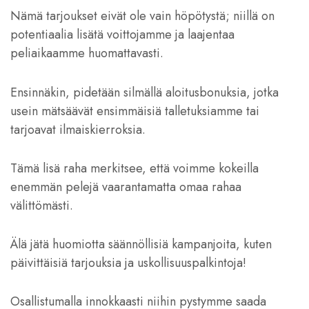
Nämä tarjoukset eivät ole vain höpötystä; niillä on
potentiaalia lisätä voittojamme ja laajentaa
peliaikaamme huomattavasti.
Ensinnäkin, pidetään silmällä aloitusbonuksia, jotka
usein mätsäävät ensimmäisiä talletuksiamme tai
tarjoavat ilmaiskierroksia.
Tämä lisä raha merkitsee, että voimme kokeilla
enemmän pelejä vaarantamatta omaa rahaa
välittömästi.
Älä jätä huomiotta säännöllisiä kampanjoita, kuten
päivittäisiä tarjouksia ja uskollisuuspalkintoja!
Osallistumalla innokkaasti niihin pystymme saada