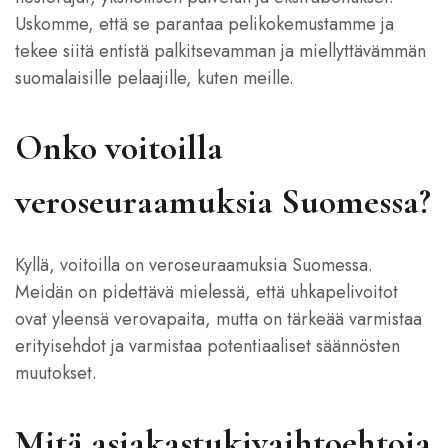
Uskomme, että se parantaa pelikokemustamme ja
tekee siitä entistä palkitsevamman ja miellyttävämmän
suomalaisille pelaajille, kuten meille.
Onko voitoilla
veroseuraamuksia Suomessa?
Kyllä, voitoilla on veroseuraamuksia Suomessa.
Meidän on pidettävä mielessä, että uhkapelivoitot
ovat yleensä verovapaita, mutta on tärkeää varmistaa
erityisehdot ja varmistaa potentiaaliset säännösten
muutokset.
Mitä asiakastukivaihtoehtoja