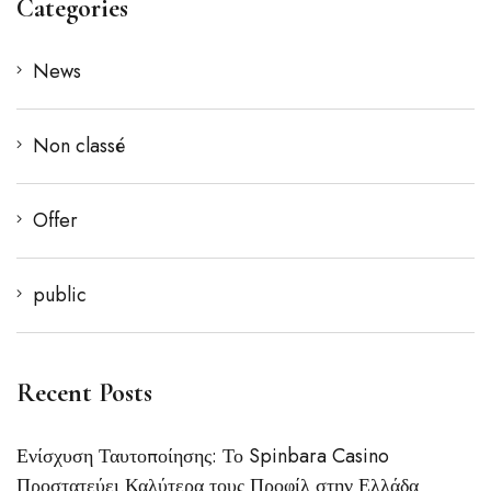
Categories
News
Non classé
Offer
public
Recent Posts
Ενίσχυση Ταυτοποίησης: Το Spinbara Casino
Προστατεύει Καλύτερα τους Προφίλ στην Ελλάδα