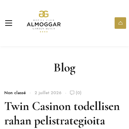
Blog
Non classé
2 juillet 2026
(0)
Twin Casinon todellisen
rahan pelistrategioita