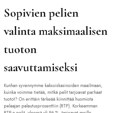
Sopivien pelien
valinta maksimaalisen
tuoton
saavuttamiseksi
Kunhan syvennymme kaksoiskasinoiden maailmaan,
kuinka voimme tietää, mitkä pelit tarjoavat parhaat
tuotot? On erittäin tärkeää kiinnittää huomiota
pelaajan palautusprosenttiin (RTP). Korkeamman
RTP:n pelit, yleensä yli 96 %, tarjoavat meille