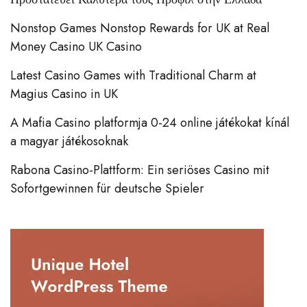
Nonstop Games Nonstop Rewards for UK at Real
Money Casino UK Casino
Latest Casino Games with Traditional Charm at
Magius Casino in UK
A Mafia Casino platformja 0-24 online játékokat kínál
a magyar játékosoknak
Rabona Casino-Plattform: Ein seriöses Casino mit
Sofortgewinnen für deutsche Spieler