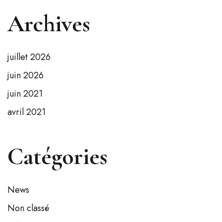
Archives
juillet 2026
juin 2026
juin 2021
avril 2021
Catégories
News
Non classé