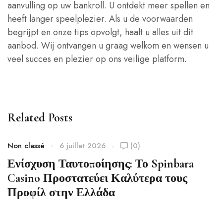
aanvulling op uw bankroll. U ontdekt meer spellen en
heeft langer speelplezier. Als u de voorwaarden
begrijpt en onze tips opvolgt, haalt u alles uit dit
aanbod. Wij ontvangen u graag welkom en wensen u
veel succes en plezier op ons veilige platform.
Related Posts
Non classé
6 juillet 2026
(0)
Ενίσχυση Ταυτοποίησης: Το Spinbara
Casino Προστατεύει Καλύτερα τους
Προφίλ στην Ελλάδα