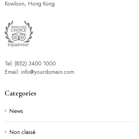
Kowloon, Hong Kong
Tel: (852) 3400 1000
Email: info@yourdomain.com
Categories
News
Non classé