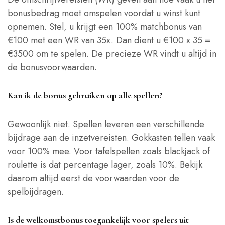
bonusbedrag moet omspelen voordat u winst kunt
opnemen. Stel, u krijgt een 100% matchbonus van
€100 met een WR van 35x. Dan dient u €100 x 35 =
€3500 om te spelen. De precieze WR vindt u altijd in
de bonusvoorwaarden.
Kan ik de bonus gebruiken op alle spellen?
Gewoonlijk niet. Spellen leveren een verschillende
bijdrage aan de inzetvereisten. Gokkasten tellen vaak
voor 100% mee. Voor tafelspellen zoals blackjack of
roulette is dat percentage lager, zoals 10%. Bekijk
daarom altijd eerst de voorwaarden voor de
spelbijdragen.
Is de welkomstbonus toegankelijk voor spelers uit