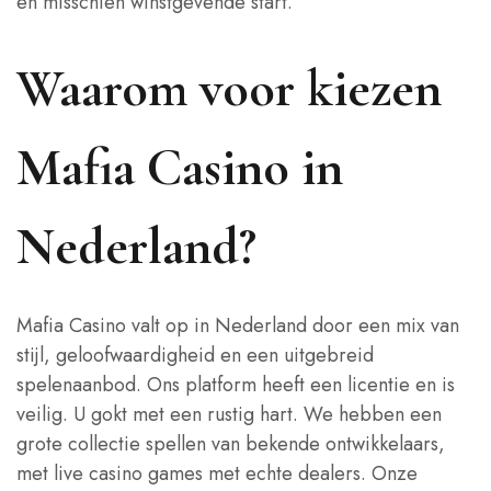
en misschien winstgevende start.
Waarom voor kiezen
Mafia Casino in
Nederland?
Mafia Casino valt op in Nederland door een mix van
stijl, geloofwaardigheid en een uitgebreid
spelenaanbod. Ons platform heeft een licentie en is
veilig. U gokt met een rustig hart. We hebben een
grote collectie spellen van bekende ontwikkelaars,
met live casino games met echte dealers. Onze