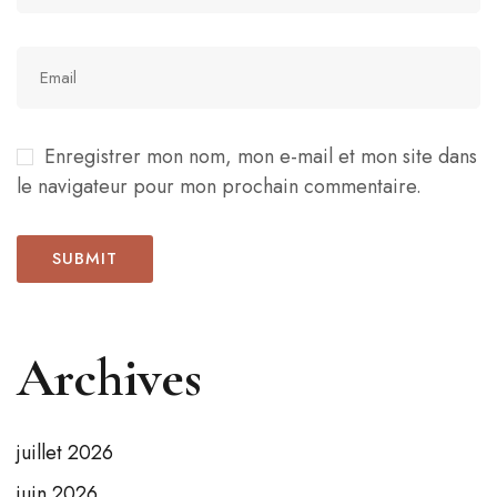
Enregistrer mon nom, mon e-mail et mon site dans
le navigateur pour mon prochain commentaire.
Archives
juillet 2026
juin 2026