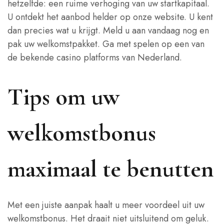
hetzelfde: een ruime verhoging van uw startkapitaal.
U ontdekt het aanbod helder op onze website. U kent
dan precies wat u krijgt. Meld u aan vandaag nog en
pak uw welkomstpakket. Ga met spelen op een van
de bekende casino platforms van Nederland.
Tips om uw
welkomstbonus
maximaal te benutten
Met een juiste aanpak haalt u meer voordeel uit uw
welkomstbonus. Het draait niet uitsluitend om geluk.