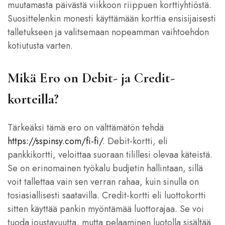
muutamasta päivästä viikkoon riippuen korttiyhtiöstä.
Suosittelenkin monesti käyttämään korttia ensisijaisesti
talletukseen ja valitsemaan nopeamman vaihtoehdon
kotiutusta varten.
Mikä Ero on Debit- ja Credit-
korteilla?
Tärkeäksi tämä ero on välttämätön tehdä
https://sspinsy.com/fi-fi/
. Debit-kortti, eli
pankkikortti, veloittaa suoraan tilillesi olevaa käteistä.
Se on erinomainen työkalu budjetin hallintaan, sillä
voit tallettaa vain sen verran rahaa, kuin sinulla on
tosiasiallisesti saatavilla. Credit-kortti eli luottokortti
sitten käyttää pankin myöntämää luottorajaa. Se voi
tuoda joustavuutta, mutta pelaaminen luotolla sisältää