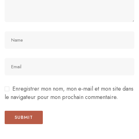
Enregistrer mon nom, mon e-mail et mon site dans
le navigateur pour mon prochain commentaire.