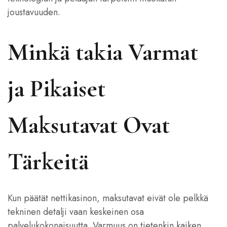
joustavuuden.
Minkä takia Varmat
ja Pikaiset
Maksutavat Ovat
Tärkeitä
Kun päätät nettikasinon, maksutavat eivät ole pelkkä
tekninen detalji vaan keskeinen osa
palvelukokonaisuutta. Varmuus on tietenkin kaiken