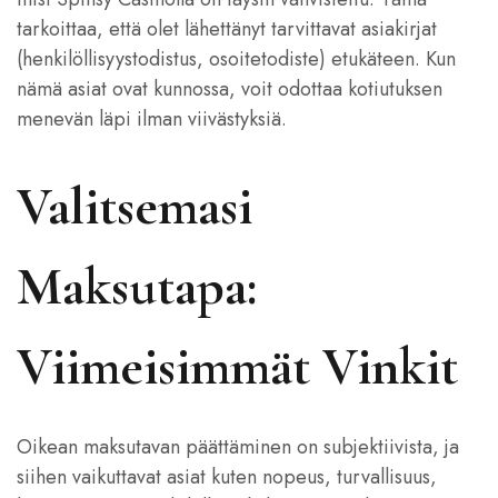
tarkoittaa, että olet lähettänyt tarvittavat asiakirjat
(henkilöllisyystodistus, osoitetodiste) etukäteen. Kun
nämä asiat ovat kunnossa, voit odottaa kotiutuksen
menevän läpi ilman viivästyksiä.
Valitsemasi
Maksutapa:
Viimeisimmät Vinkit
Oikean maksutavan päättäminen on subjektiivista, ja
siihen vaikuttavat asiat kuten nopeus, turvallisuus,