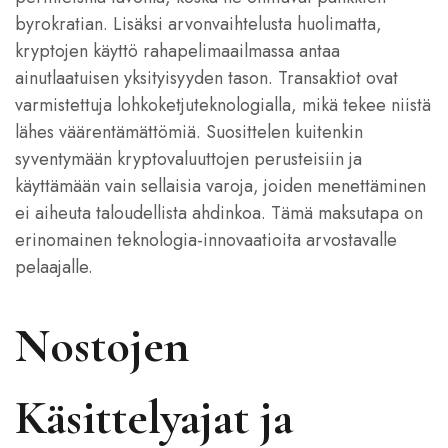
byrokratian. Lisäksi arvonvaihtelusta huolimatta,
kryptojen käyttö rahapelimaailmassa antaa
ainutlaatuisen yksityisyyden tason. Transaktiot ovat
varmistettuja lohkoketjuteknologialla, mikä tekee niistä
lähes väärentämättömiä. Suosittelen kuitenkin
syventymään kryptovaluuttojen perusteisiin ja
käyttämään vain sellaisia varoja, joiden menettäminen
ei aiheuta taloudellista ahdinkoa. Tämä maksutapa on
erinomainen teknologia-innovaatioita arvostavalle
pelaajalle.
Nostojen
Käsittelyajat ja