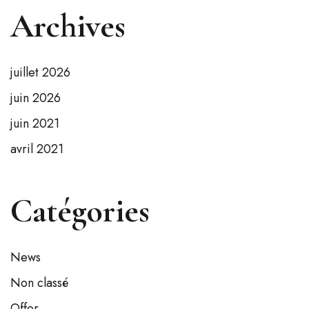
Archives
juillet 2026
juin 2026
juin 2021
avril 2021
Catégories
News
Non classé
Offer