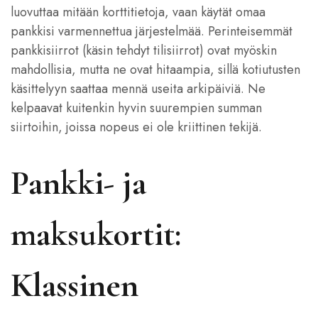
luovuttaa mitään korttitietoja, vaan käytät omaa
pankkisi varmennettua järjestelmää. Perinteisemmät
pankkisiirrot (käsin tehdyt tilisiirrot) ovat myöskin
mahdollisia, mutta ne ovat hitaampia, sillä kotiutusten
käsittelyyn saattaa mennä useita arkipäiviä. Ne
kelpaavat kuitenkin hyvin suurempien summan
siirtoihin, joissa nopeus ei ole kriittinen tekijä.
Pankki- ja
maksukortit:
Klassinen