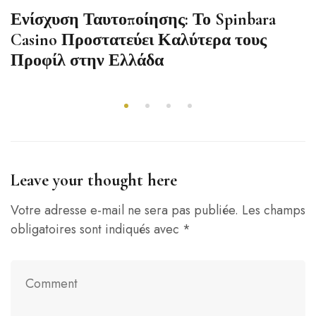
Ενίσχυση Ταυτοποίησης: Το Spinbara
Casino Προστατεύει Καλύτερα τους
Προφίλ στην Ελλάδα
Leave your thought here
Votre adresse e-mail ne sera pas publiée.
Les champs
obligatoires sont indiqués avec
*