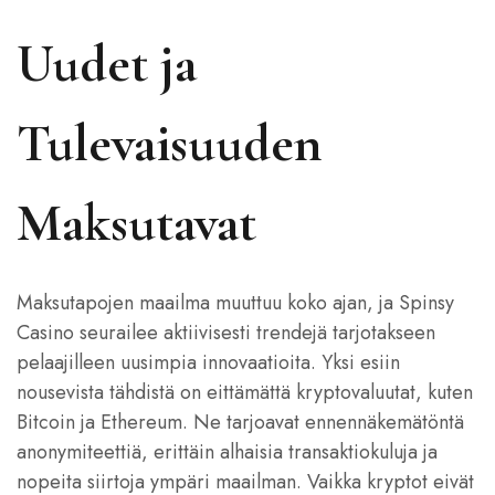
Uudet ja
Tulevaisuuden
Maksutavat
Maksutapojen maailma muuttuu koko ajan, ja Spinsy
Casino seurailee aktiivisesti trendejä tarjotakseen
pelaajilleen uusimpia innovaatioita. Yksi esiin
nousevista tähdistä on eittämättä kryptovaluutat, kuten
Bitcoin ja Ethereum. Ne tarjoavat ennennäkemätöntä
anonymiteettiä, erittäin alhaisia transaktiokuluja ja
nopeita siirtoja ympäri maailman. Vaikka kryptot eivät