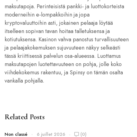
maksutapoja. Perinteisistä pankki- ja luottokorteista
moderneihin e-lompakkoihin ja jopa
kryptovaluuttoihin asti, jokainen pelaaja löytää
itselleen sopivan tavan hoitaa talletuksensa ja
kotiutuksensa. Kasinon vahva panostus turvallisuuteen
ja pelaajakokemuksen sujuvuuteen näkyy selkeästi
tässä kriittisessä palvelun osa-alueessa. Luottamus
maksutapojen luotettavuuteen on pohja, jolle koko
viihdekokemus rakentuu, ja Spinsy on tämän osalta
vankalla pohjalla.
Related Posts
Non classé
6 juillet 2026
(0)