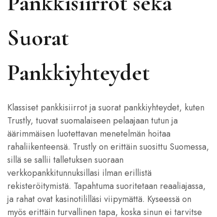
Pankkisiirrot sekä
Suorat
Pankkiyhteydet
Klassiset pankkisiirrot ja suorat pankkiyhteydet, kuten
Trustly, tuovat suomalaiseen pelaajaan tutun ja
äärimmäisen luotettavan menetelmän hoitaa
rahaliikenteensä. Trustly on erittäin suosittu Suomessa,
sillä se sallii talletuksen suoraan
verkkopankkitunnuksillasi ilman erillistä
rekisteröitymistä. Tapahtuma suoritetaan reaaliajassa,
ja rahat ovat kasinotililläsi viipymättä. Kyseessä on
myös erittäin turvallinen tapa, koska sinun ei tarvitse