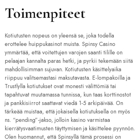
Toimenpiteet
Kotiutusten nopeus on yleensä se, joka todella
erottelee huippukasinot muista. Spinsy Casino
ymmärtää, että voitettujen varojen saanti tilille on
pelaajan kannalta paras hetki, ja pyrkii tekemään siitä
mahdollisimman sujuvan. Kotiutusten käsittelyaika
riippuu valitsemastasi maksutavasta. E-lompakoilla ja
Trustlylla kotiutukset ovat monesti välittömiä tai
tapahtuvat muutamassa tunnissa, kun taas korttinostot
ja pankkisiirrot saattavat viedä 1-5 arkipäivää. On
tärkeää muistaa, että jokaisella kotiutuksella on myös
ns. “pending”-jakso, jolloin kasino varmistaa
kierrätysvaatimusten täyttymisen ja käsittelee pyynnön.
Olen huomannut, että Spinsyllä tämä prosessi on