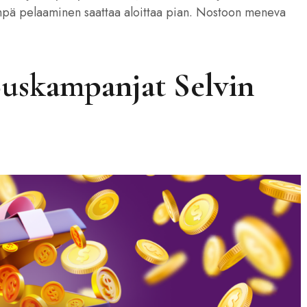
 niinpä pelaaminen saattaa aloittaa pian. Nostoon meneva
ouskampanjat Selvin