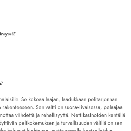
insyssä?
n?
alaisille. Se kokoaa laajan, laadukkaan pelitarjonnan
n rakenteeseen. Sen valtti on suoraviivaisessa, pelaajaa
ttaa viihdettä ja rehellisyyttä. Nettikasinoiden kentällä
dyttävän pelikokemuksen ja turvallisuuden välillä on sen