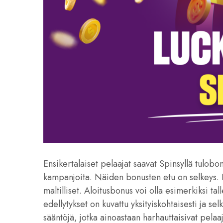
Ensikertalaiset pelaajat saavat Spinsyllä tulobo
kampanjoita. Näiden bonusten etu on selkeys. 
maltilliset. Aloitusbonus voi olla esimerkiksi t
edellytykset on kuvattu yksityiskohtaisesti ja sel
sääntöjä, jotka ainoastaan harhauttaisivat pela