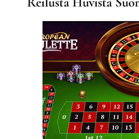
Reilusta Huvista Suo