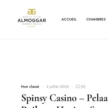
ACCUEIL
CHAMBRES
Non classé
2 juillet 2026
(0)
Spinsy Casino – Pelaa 