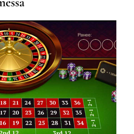
messa