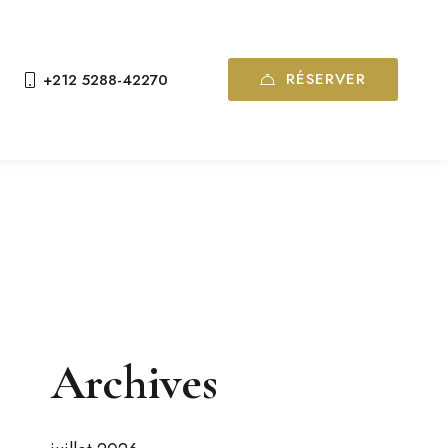
RÉSERVER
+212 5288-42270
Archives