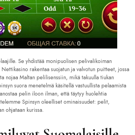
aajille. Se yhdistää monipuolisen pelivalikoiman
 Nettikasino rakentaa suojatun ja valvotun puitteet, jossa
ta nojaa Maltan pelilisenssiin, mikä takuulla tiukan
insyn suora menetelmä käsitellä vastuullista pelaamista
panostaa pelin iloon ilman, että täytyy huolehtia
kastelemme Spinsyn oleelliset ominaisuudet: pelit,
an ohjataan kurissa.
miluvat Suomalaisille