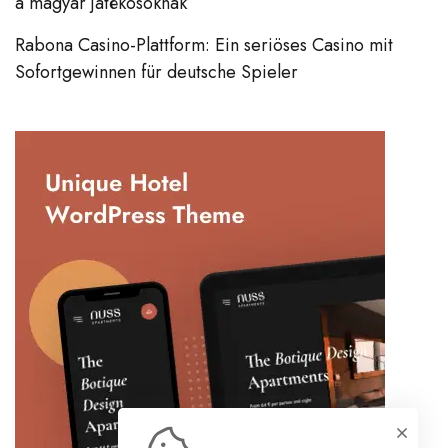
a magyar játékosoknak
Rabona Casino-Plattform: Ein seriöses Casino mit
Sofortgewinnen für deutsche Spieler