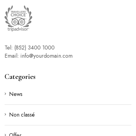
Tel: (852) 3400 1000
Email: info@yourdomain.com
Categories
News
Non classé
Offer