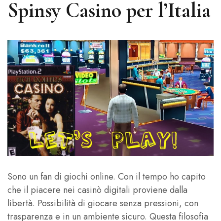
Spinsy Casino per l’Italia
Sono un fan di giochi online. Con il tempo ho capito
che il piacere nei casinò digitali proviene dalla
libertà. Possibilità di giocare senza pressioni, con
trasparenza e in un ambiente sicuro. Questa filosofia