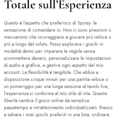
Totale sull’Esperienza
Questo è l’aspetto che preferisco di Spinsy: la
sensazione di comandare io. Non ci sono pressioni o
meccanismi che incoraggiano a giocare più veloce o
più a lungo del voluto. Posso esplorare i giochi in
modalità demo per imparare le regole senza
scommettere denaro, personalizzare le impostazioni
di audio e grafica, e gestire ogni aspetto del mio
account. La flessibilità è tangibile. Che abbia a
disposizione cinque minuti per una partita veloce o
un pomeriggio per una lunga sessione al tavolo live,
l’esperienza si conforma al mio stile di vita. Questa
libertà cambia il gioco online da semplice
passatempo a intrattenimento individualizzato. Riesco
a salvare i miei giochi preferiti in una lista, ordinare