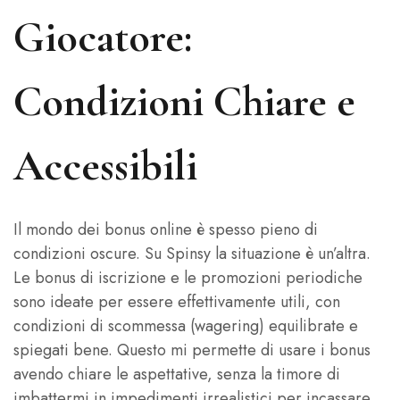
Giocatore:
Condizioni Chiare e
Accessibili
Il mondo dei bonus online è spesso pieno di
condizioni oscure. Su Spinsy la situazione è un’altra.
Le bonus di iscrizione e le promozioni periodiche
sono ideate per essere effettivamente utili, con
condizioni di scommessa (wagering) equilibrate e
spiegati bene. Questo mi permette di usare i bonus
avendo chiare le aspettative, senza la timore di
imbattermi in impedimenti irrealistici per incassare