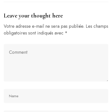
Leave your thought here
Votre adresse e-mail ne sera pas publiée.
Les champs
obligatoires sont indiqués avec
*