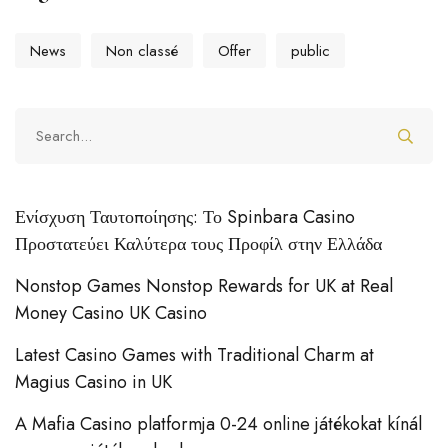
News
Non classé
Offer
public
Ενίσχυση Ταυτοποίησης: Το Spinbara Casino
Προστατεύει Καλύτερα τους Προφίλ στην Ελλάδα
Nonstop Games Nonstop Rewards for UK at Real
Money Casino UK Casino
Latest Casino Games with Traditional Charm at
Magius Casino in UK
A Mafia Casino platformja 0-24 online játékokat kínál