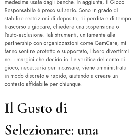
medesima usata dagli banche. In aggiunta, il Gioco
Responsabile è preso sul serio. Sono in grado di
stabilire restrizioni di deposito, di perdita e di tempo
trascorso a giocare, chiedere una sospensione o
l’auto-esclusione. Tali strumenti, unitamente alle
partnership con organizzazioni come GamCare, mi
fanno sentire protetto e supportato, libero divertirmi
nei i margini che decido io. La verifica del conto di
gioco, necessaria per incassare, viene amministrata
in modo discreto e rapido, aiutando a creare un
contesto affidabile per chiunque.
Il Gusto di
Selezionare: una