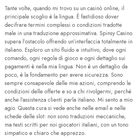
Tante volte, quando mi trovo su un casinò online, il
principale scoglio è la lingua. È fastidioso dover
decifrare termini complessi o condizioni tradotte
male in una traduzione approssimativa. Spinsy Casino
supera l’ostacolo offrendo un’interfaccia totalmente in
italiano. Esploro un sito fluido e intuitivo, dove ogni
comando, ogni regola di gioco e ogni dettaglio sui
pagamenti è nella mia lingua. Non è un dettaglio da
poco, è la fondamento per avere sicurezza. Sono
sempre consapevole delle mie azioni, comprendo le
condizioni delle offerte e so a chi rivolgermi, perché
anche l’assistenza clienti parla italiano. Mi sento a mio
agio. Questa cura si vede anche nelle email e nelle
schede delle slot: non sono traduzioni meccaniche,
ma testi scritti per noi giocatori italiani, con un tono
simpatico e chiaro che apprezzo.