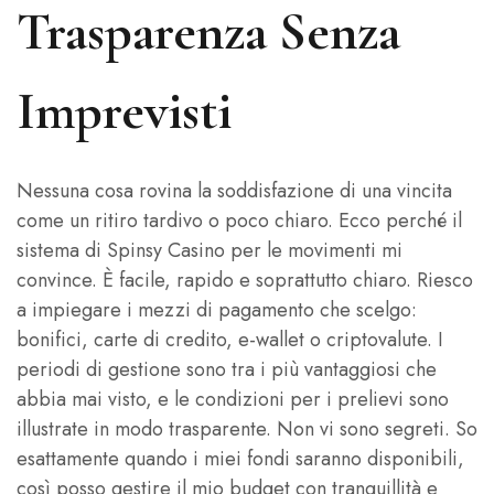
Trasparenza Senza
Imprevisti
Nessuna cosa rovina la soddisfazione di una vincita
come un ritiro tardivo o poco chiaro. Ecco perché il
sistema di Spinsy Casino per le movimenti mi
convince. È facile, rapido e soprattutto chiaro. Riesco
a impiegare i mezzi di pagamento che scelgo:
bonifici, carte di credito, e-wallet o criptovalute. I
periodi di gestione sono tra i più vantaggiosi che
abbia mai visto, e le condizioni per i prelievi sono
illustrate in modo trasparente. Non vi sono segreti. So
esattamente quando i miei fondi saranno disponibili,
così posso gestire il mio budget con tranquillità e