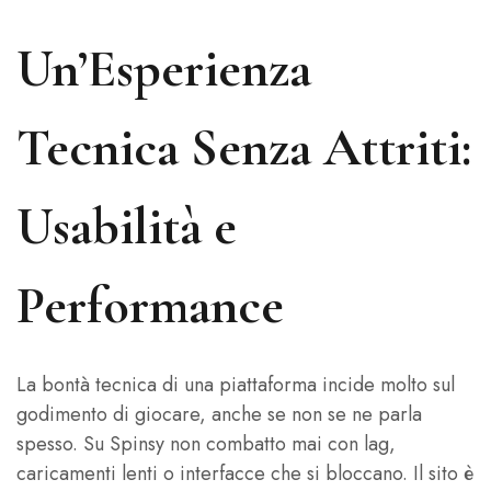
Un’Esperienza
Tecnica Senza Attriti:
Usabilità e
Performance
La bontà tecnica di una piattaforma incide molto sul
godimento di giocare, anche se non se ne parla
spesso. Su Spinsy non combatto mai con lag,
caricamenti lenti o interfacce che si bloccano. Il sito è