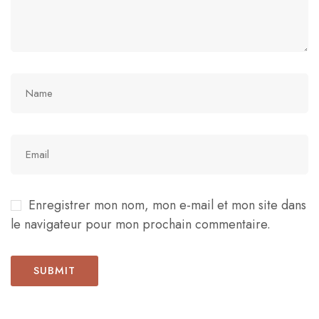
Enregistrer mon nom, mon e-mail et mon site dans
le navigateur pour mon prochain commentaire.