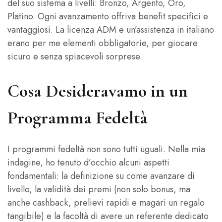
del suo sistema a livelli: Bronzo, Argento, Oro,
Platino. Ogni avanzamento offriva benefit specifici e
vantaggiosi. La licenza ADM e un’assistenza in italiano
erano per me elementi obbligatorie, per giocare
sicuro e senza spiacevoli sorprese.
Cosa Desideravamo in un
Programma Fedeltà
I programmi fedeltà non sono tutti uguali. Nella mia
indagine, ho tenuto d’occhio alcuni aspetti
fondamentali: la definizione su come avanzare di
livello, la validità dei premi (non solo bonus, ma
anche cashback, prelievi rapidi e magari un regalo
tangibile) e la facoltà di avere un referente dedicato