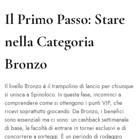
Il Primo Passo: Stare
nella Categoria
Bronzo
Il livello Bronzo è il trampolino di lancio per chiunque
si unisca a Spinoloco. In questa fase, incominci a
comprendere come si ottengono i punti VIP, che
ricevi soprattutto giocando. Da Bronzo, i benefici
sono essenziali ma ci sono: un cashback settimanale
di base, la facoltà di entrare in tornei esclusivi e di
concorrere a sorteggi. È un periodo di rodaggio.