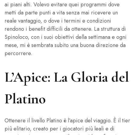
ai piani alti. Volevo evitare quei programmi dove
metti da parte punti a vita senza mai ricevere un
reale vantaggio, o dove i termini e condizioni
rendono i benefit difficili da ottenere. La struttura di
Spinoloco, con i suoi obiettivi della settimana e ogni
mese, mi è sembrata subito una buona direzione da
percorrere.
L’Apice: La Gloria del
Platino
Ottenere il livello Platino è l’apice del viaggio. È il tier
più elitario, creato per i giocatori più leali e di