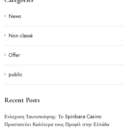
News
Non classé
Offer
public
Recent Posts
Ενίσχυση Ταυτοποίησης: Το Spinbara Casino
Προστατεύει Καλύτερα τους Προφίλ στην Ελλάδα