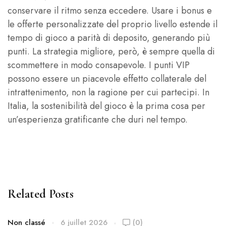
conservare il ritmo senza eccedere. Usare i bonus e
le offerte personalizzate del proprio livello estende il
tempo di gioco a parità di deposito, generando più
punti. La strategia migliore, però, è sempre quella di
scommettere in modo consapevole. I punti VIP
possono essere un piacevole effetto collaterale del
intrattenimento, non la ragione per cui partecipi. In
Italia, la sostenibilità del gioco è la prima cosa per
un’esperienza gratificante che duri nel tempo.
Related Posts
Non classé
6 juillet 2026
(0)