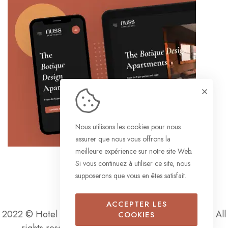
Nous utilisons les cookies pour nous
assurer que nous vous offrons la
meilleure expérience sur notre site Web.
Si vous continuez à utiliser ce site, nous
supposerons que vous en êtes satisfait.
ACCEPTER LES
2022 © Hotel Club Almoggar Garden Beach, Agadir. All
COOKIES