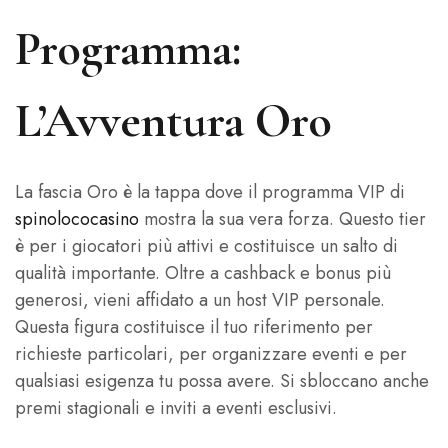
Programma:
L’Avventura Oro
La fascia Oro è la tappa dove il programma VIP di
spinolococasino
mostra la sua vera forza. Questo tier
è per i giocatori più attivi e costituisce un salto di
qualità importante. Oltre a cashback e bonus più
generosi, vieni affidato a un host VIP personale.
Questa figura costituisce il tuo riferimento per
richieste particolari, per organizzare eventi e per
qualsiasi esigenza tu possa avere. Si sbloccano anche
premi stagionali e inviti a eventi esclusivi.