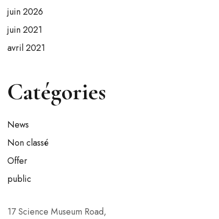
juin 2026
juin 2021
avril 2021
Catégories
News
Non classé
Offer
public
17 Science Museum Road,