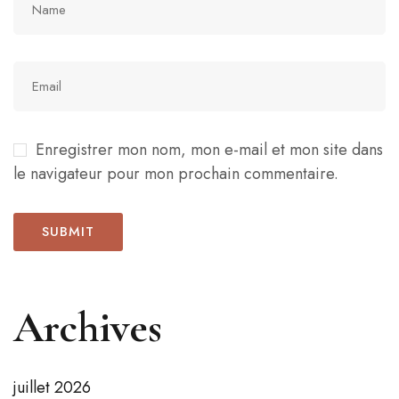
Enregistrer mon nom, mon e-mail et mon site dans
le navigateur pour mon prochain commentaire.
Archives
juillet 2026