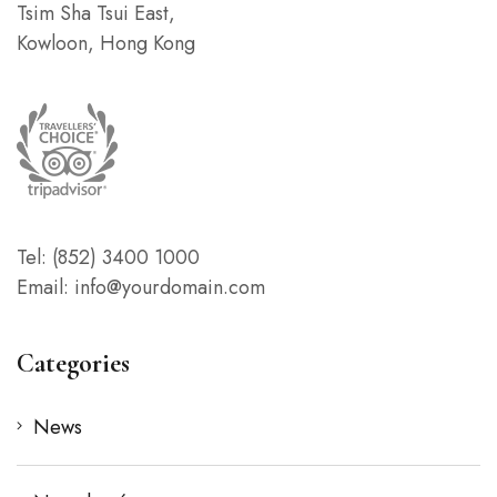
Tsim Sha Tsui East,
Kowloon, Hong Kong
Tel: (852) 3400 1000
Email: info@yourdomain.com
Categories
News