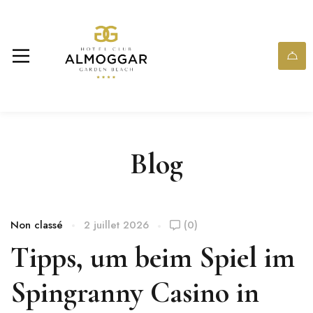
Blog
Non classé
2 juillet 2026
(0)
Tipps, um beim Spiel im
Spingranny Casino in