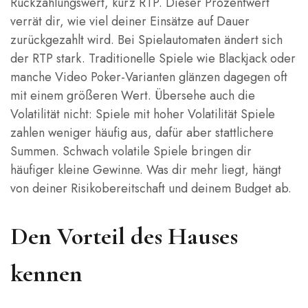
Rückzahlungswert, kurz RTP. Dieser Prozentwert
verrät dir, wie viel deiner Einsätze auf Dauer
zurückgezahlt wird. Bei Spielautomaten ändert sich
der RTP stark. Traditionelle Spiele wie Blackjack oder
manche Video Poker-Varianten glänzen dagegen oft
mit einem größeren Wert. Übersehe auch die
Volatilität nicht: Spiele mit hoher Volatilität Spiele
zahlen weniger häufig aus, dafür aber stattlichere
Summen. Schwach volatile Spiele bringen dir
häufiger kleine Gewinne. Was dir mehr liegt, hängt
von deiner Risikobereitschaft und deinem Budget ab.
Den Vorteil des Hauses
kennen