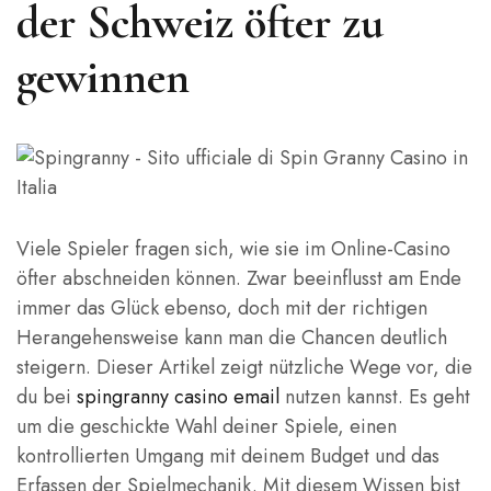
der Schweiz öfter zu
gewinnen
Viele Spieler fragen sich, wie sie im Online-Casino
öfter abschneiden können. Zwar beeinflusst am Ende
immer das Glück ebenso, doch mit der richtigen
Herangehensweise kann man die Chancen deutlich
steigern. Dieser Artikel zeigt nützliche Wege vor, die
du bei
spingranny casino email
nutzen kannst. Es geht
um die geschickte Wahl deiner Spiele, einen
kontrollierten Umgang mit deinem Budget und das
Erfassen der Spielmechanik. Mit diesem Wissen bist