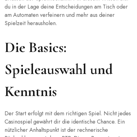
du in der Lage deine Entscheidungen am Tisch oder
am Automaten verfeinern und mehr aus deiner
Spielzeit herausholen.
Die Basics:
Spieleauswahl und
Kenntnis
Der Start erfolgt mit dem richtigen Spiel. Nicht jedes
Casinospiel gewährt dir die identische Chance. Ein
nützlicher Anhaltspunkt ist der rechnerische