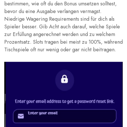
bestimmen, wie oft du den Bonus umsetzen solltest,
bevor du eine Ausgabe verlangen vermagst.
Niedrige Wagering Requirements sind für dich als
Spieler besser. Gib Acht auch darauf, welche Spiele
zur Erfüllung angerechnet werden und zu welchem
Prozentsatz. Slots tragen bei meist zu 100%, während
Tischspiele oft nur wenig oder gar nicht beitragen.