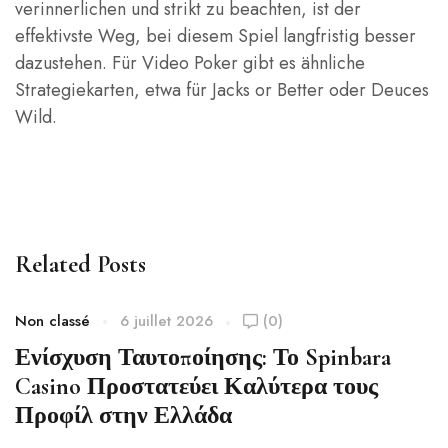
verinnerlichen und strikt zu beachten, ist der
effektivste Weg, bei diesem Spiel langfristig besser
dazustehen. Für Video Poker gibt es ähnliche
Strategiekarten, etwa für Jacks or Better oder Deuces
Wild.
Related Posts
Non classé
6 juillet 2026
(0)
Ενίσχυση Ταυτοποίησης: Το Spinbara
Casino Προστατεύει Καλύτερα τους
Προφίλ στην Ελλάδα