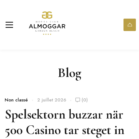
Blog
Non classé
2 juillet 2026
(0)
Spelsektorn buzzar när
500 Casino tar steget in