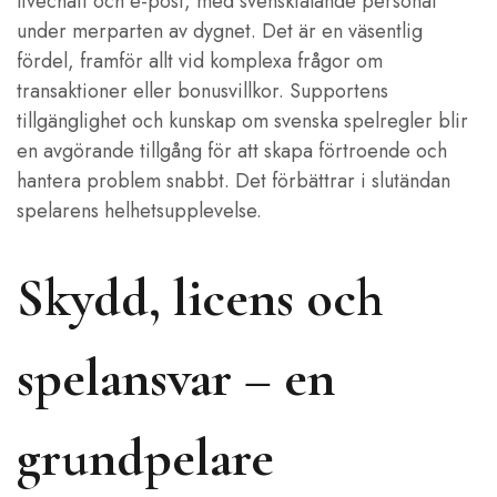
livechatt och e-post, med svensktalande personal
under merparten av dygnet. Det är en väsentlig
fördel, framför allt vid komplexa frågor om
transaktioner eller bonusvillkor. Supportens
tillgänglighet och kunskap om svenska spelregler blir
en avgörande tillgång för att skapa förtroende och
hantera problem snabbt. Det förbättrar i slutändan
spelarens helhetsupplevelse.
Skydd, licens och
spelansvar – en
grundpelare