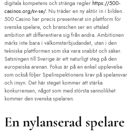
digitala kompetens och stränga regler
https://500-
casinos.org/sv-se/
. Nu träder en ny aktör in i bilden.
500 Casino har precis presenterat sin plattform för
svenska spelare, och branschen ser en uttalad
ambition att differentiera sig från andra. Ambitionen
märks inte bara i välkomsterbjudandet, utan i den
tekniska plattformen som ska vara snabbt och säker.
Satsningen till Sverige är ett naturligt steg på den
europeiska arenan. Fokus är på en enkel upplevelse
som också följer Spelinspektionens krav på spelansvar
och insyn. Det här steget kommer att stärka
konkurrensen, något som med största sannolikhet
kommer den svenska spelaren.
En nylanserad spelare