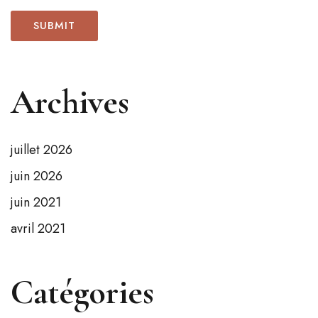
Archives
juillet 2026
juin 2026
juin 2021
avril 2021
Catégories