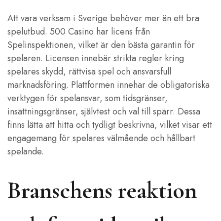
Att vara verksam i Sverige behöver mer än ett bra
spelutbud. 500 Casino har licens från
Spelinspektionen, vilket är den bästa garantin för
spelaren. Licensen innebär strikta regler kring
spelares skydd, rättvisa spel och ansvarsfull
marknadsföring. Plattformen innehar de obligatoriska
verktygen för spelansvar, som tidsgränser,
insättningsgränser, självtest och val till spärr. Dessa
finns lätta att hitta och tydligt beskrivna, vilket visar ett
engagemang för spelares välmående och hållbart
spelande.
Branschens reaktion