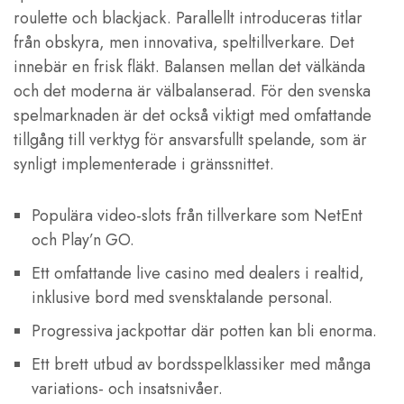
roulette och blackjack. Parallellt introduceras titlar
från obskyra, men innovativa, speltillverkare. Det
innebär en frisk fläkt. Balansen mellan det välkända
och det moderna är välbalanserad. För den svenska
spelmarknaden är det också viktigt med omfattande
tillgång till verktyg för ansvarsfullt spelande, som är
synligt implementerade i gränssnittet.
Populära video-slots från tillverkare som NetEnt
och Play’n GO.
Ett omfattande live casino med dealers i realtid,
inklusive bord med svensktalande personal.
Progressiva jackpottar där potten kan bli enorma.
Ett brett utbud av bordsspelklassiker med många
variations- och insatsnivåer.