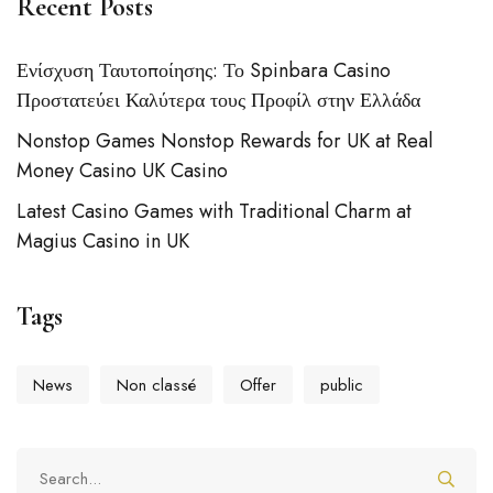
Recent Posts
Ενίσχυση Ταυτοποίησης: Το Spinbara Casino
Προστατεύει Καλύτερα τους Προφίλ στην Ελλάδα
Nonstop Games Nonstop Rewards for UK at Real
Money Casino UK Casino
Latest Casino Games with Traditional Charm at
Magius Casino in UK
Tags
News
Non classé
Offer
public