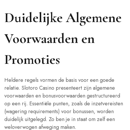
Duidelijke Algemene
Voorwaarden en
Promoties
Heldere regels vormen de basis voor een goede
relatie. Slotoro Casino presenteert zijn algemene
voorwaarden en bonusvoorwaarden gestructureerd
op een rij. Essentiële punten, zoals de inzetvereisten
(wagering requirements) voor bonussen, worden
duidelijk uitgelegd. Zo ben je in staat om zelf een
weloverwogen afweging maken.