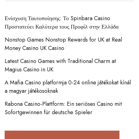
Ενίσχυση Ταυτοποίησης: Το Spinbara Casino
Προστατεύει Καλύτερα τους Προφίλ στην Ελλάδα
Nonstop Games Nonstop Rewards for UK at Real
Money Casino UK Casino
Latest Casino Games with Traditional Charm at
Magius Casino in UK
A Mafia Casino platformja 0-24 online játékokat kínál
a magyar játékosoknak
Rabona Casino-Plattform: Ein seriöses Casino mit
Sofortgewinnen für deutsche Spieler