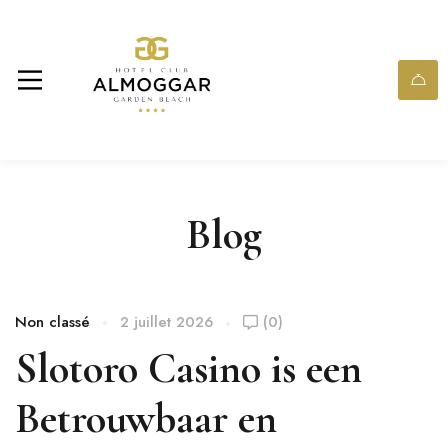
Blog
Non classé
2 juillet 2026
(0)
Slotoro Casino is een
Betrouwbaar en