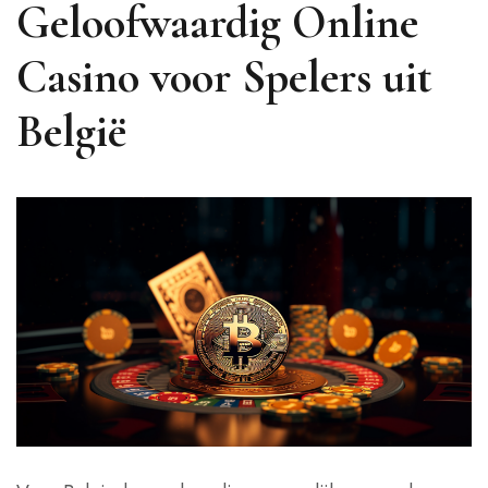
Geloofwaardig Online
Casino voor Spelers uit
België