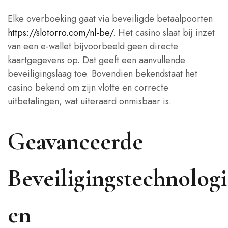
Elke overboeking gaat via beveiligde betaalpoorten
https://slotorro.com/nl-be/
. Het casino slaat bij inzet
van een e-wallet bijvoorbeeld geen directe
kaartgegevens op. Dat geeft een aanvullende
beveiligingslaag toe. Bovendien bekendstaat het
casino bekend om zijn vlotte en correcte
uitbetalingen, wat uiteraard onmisbaar is.
Geavanceerde
Beveiligingstechnologi
en