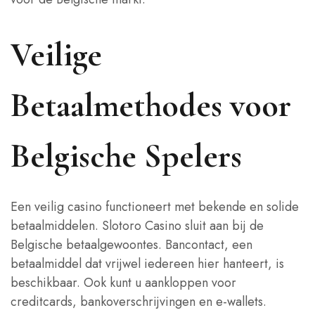
Veilige
Betaalmethodes voor
Belgische Spelers
Een veilig casino functioneert met bekende en solide
betaalmiddelen. Slotoro Casino sluit aan bij de
Belgische betaalgewoontes. Bancontact, een
betaalmiddel dat vrijwel iedereen hier hanteert, is
beschikbaar. Ook kunt u aankloppen voor
creditcards, bankoverschrijvingen en e-wallets.