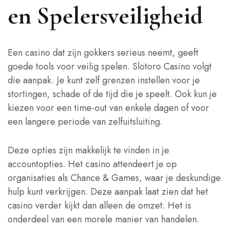
en Spelersveiligheid
Een casino dat zijn gokkers serieus neemt, geeft
goede tools voor veilig spelen. Slotoro Casino volgt
die aanpak. Je kunt zelf grenzen instellen voor je
stortingen, schade of de tijd die je speelt. Ook kun je
kiezen voor een time-out van enkele dagen of voor
een langere periode van zelfuitsluiting.
Deze opties zijn makkelijk te vinden in je
accountopties. Het casino attendeert je op
organisaties als Chance & Games, waar je deskundige
hulp kunt verkrijgen. Deze aanpak laat zien dat het
casino verder kijkt dan alleen de omzet. Het is
onderdeel van een morele manier van handelen.