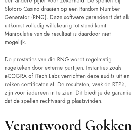
een andere pijler voor zekerheid. De spellen bij
Slotoro Casino draaien op een Random Number
Generator (RNG). Deze software garandeert dat elk
uitkomst volledig willekeurig tot stand komt.
Manipulatie van de resultaat is daardoor niet
mogelijk.
De prestaties van die RNG wordt regelmatig
nagekeken door externe partijen. Instanties zoals
eCOGRA of iTech Labs verrichten deze audits uit en
reiken certificaten af. De resultaten, vaak de RTP’s,
zijn voor iedereen in te zien. Dit biedt je de garantie
dat de spellen rechtvaardig plaatsvinden.
Verantwoord Gokken