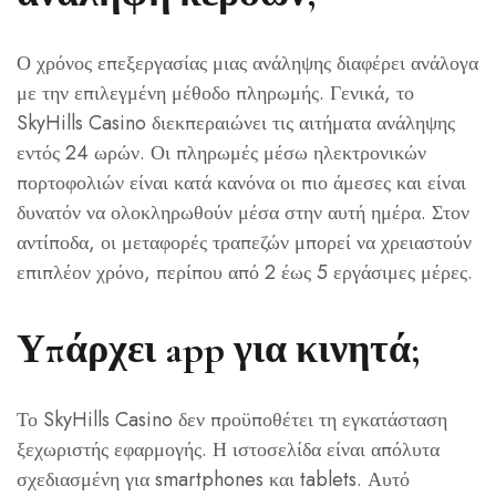
Ο χρόνος επεξεργασίας μιας ανάληψης διαφέρει ανάλογα
με την επιλεγμένη μέθοδο πληρωμής. Γενικά, το
SkyHills Casino διεκπεραιώνει τις αιτήματα ανάληψης
εντός 24 ωρών. Οι πληρωμές μέσω ηλεκτρονικών
πορτοφολιών είναι κατά κανόνα οι πιο άμεσες και είναι
δυνατόν να ολοκληρωθούν μέσα στην αυτή ημέρα. Στον
αντίποδα, οι μεταφορές τραπεζών μπορεί να χρειαστούν
επιπλέον χρόνο, περίπου από 2 έως 5 εργάσιμες μέρες.
Υπάρχει app για κινητά;
Το SkyHills Casino δεν προϋποθέτει τη εγκατάσταση
ξεχωριστής εφαρμογής. Η ιστοσελίδα είναι απόλυτα
σχεδιασμένη για smartphones και tablets. Αυτό