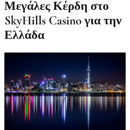
Μεγάλες Κέρδη στο
SkyHills Casino για την
Ελλάδα