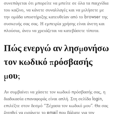
συνεπάγεται ότι μπορείτε να μπείτε σε όλα τα παιχνίδια
του καζίνο, να κάνετε συναλλαγές και να μιλήσετε με
την ομάδα υποστήριξης κατευθείαν από το browser της
συσκευής σας σας. Η εμπειρία χρήσης είναι άνετη και
πλούσια, άνευ να χρειάζεται να κατεβάσετε τίποτα.
Πώς ενεργώ αν λησμονήσω
τον κωδικό πρόσβασής
μου;
Αν συμβαίνει να χάσετε τον κωδικό πρόσβασής σας, η
διαδικασία επαναφοράς είναι απλή. Στη σελίδα login,
επιλέξτε στον δεσμό “Ξέχασα τον κωδικό μου”. Θα σας
ζητηθεί να εισάγετε το email που βάλατε για την