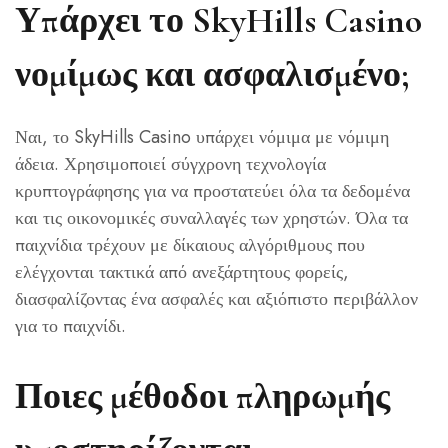
Υπάρχει το SkyHills Casino
νομίμως και ασφαλισμένο;
Ναι, το SkyHills Casino υπάρχει νόμιμα με νόμιμη
άδεια. Χρησιμοποιεί σύγχρονη τεχνολογία
κρυπτογράφησης για να προστατεύει όλα τα δεδομένα
και τις οικονομικές συναλλαγές των χρηστών. Όλα τα
παιχνίδια τρέχουν με δίκαιους αλγόριθμους που
ελέγχονται τακτικά από ανεξάρτητους φορείς,
διασφαλίζοντας ένα ασφαλές και αξιόπιστο περιβάλλον
για το παιχνίδι.
Ποιες μέθοδοι πληρωμής