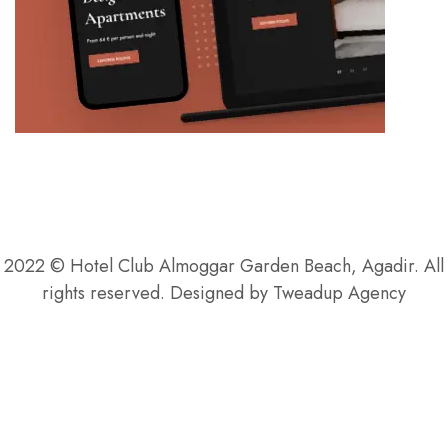
2022 © Hotel Club Almoggar Garden Beach, Agadir. All
rights reserved. Designed by Tweadup Agency