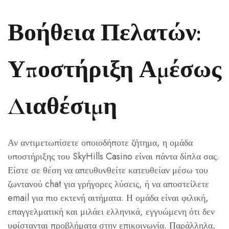
Βοήθεια Πελατών:
Υποστήριξη Αμέσως
Διαθέσιμη
Αν αντιμετωπίσετε οποιοδήποτε ζήτημα, η ομάδα
υποστήριξης του SkyHills Casino είναι πάντα δίπλα σας.
Είστε σε θέση να απευθυνθείτε κατευθείαν μέσω του
ζωντανού chat για γρήγορες λύσεις, ή να αποστείλετε
email για πιο εκτενή αιτήματα. Η ομάδα είναι φιλική,
επαγγελματική και μιλάει ελληνικά, εγγυώμενη ότι δεν
υφίστανται προβλήματα στην επικοινωνία. Παράλληλα,