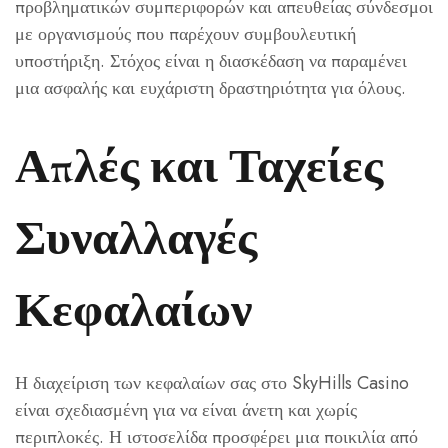
προβληματικών συμπεριφορών και απευθείας σύνδεσμοι
με οργανισμούς που παρέχουν συμβουλευτική
υποστήριξη. Στόχος είναι η διασκέδαση να παραμένει
μια ασφαλής και ευχάριστη δραστηριότητα για όλους.
Απλές και Ταχείες
Συναλλαγές
Κεφαλαίων
Η διαχείριση των κεφαλαίων σας στο SkyHills Casino
είναι σχεδιασμένη για να είναι άνετη και χωρίς
περιπλοκές. Η ιστοσελίδα προσφέρει μια ποικιλία από