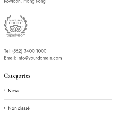
Kowloon, Hong Kong
Tel: (852) 3400 1000
Email: info@yourdomain.com
Categories
News
Non classé