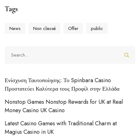
Tags
News
Non classé
Offer
public
Ενίσχυση Ταυτοποίησης: Το Spinbara Casino
Προστατεύει Καλύτερα τους Προφίλ στην Ελλάδα
Nonstop Games Nonstop Rewards for UK at Real
Money Casino UK Casino
Latest Casino Games with Traditional Charm at
Magius Casino in UK