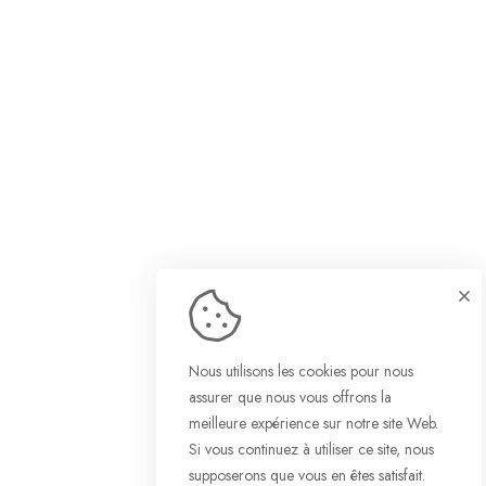
Nous utilisons les cookies pour nous
assurer que nous vous offrons la
meilleure expérience sur notre site Web.
Si vous continuez à utiliser ce site, nous
supposerons que vous en êtes satisfait.