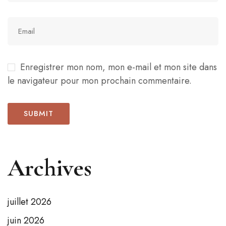
Enregistrer mon nom, mon e-mail et mon site dans
le navigateur pour mon prochain commentaire.
Archives
juillet 2026
juin 2026