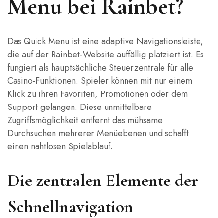
Menu bei Rainbet?
Das Quick Menu ist eine adaptive Navigationsleiste,
die auf der Rainbet-Website auffällig platziert ist. Es
fungiert als hauptsächliche Steuerzentrale für alle
Casino-Funktionen. Spieler können mit nur einem
Klick zu ihren Favoriten, Promotionen oder dem
Support gelangen. Diese unmittelbare
Zugriffsmöglichkeit entfernt das mühsame
Durchsuchen mehrerer Menüebenen und schafft
einen nahtlosen Spielablauf.
Die zentralen Elemente der
Schnellnavigation