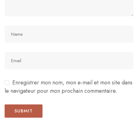
Enregistrer mon nom, mon e-mail et mon site dans
le navigateur pour mon prochain commentaire.