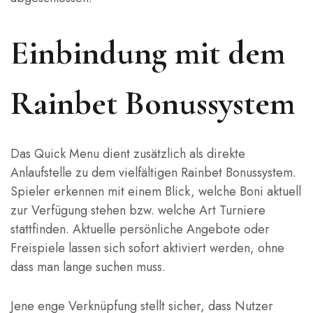
Einbindung mit dem
Rainbet Bonussystem
Das Quick Menu dient zusätzlich als direkte
Anlaufstelle zu dem vielfältigen Rainbet Bonussystem.
Spieler erkennen mit einem Blick, welche Boni aktuell
zur Verfügung stehen bzw. welche Art Turniere
stattfinden. Aktuelle persönliche Angebote oder
Freispiele lassen sich sofort aktiviert werden, ohne
dass man lange suchen muss.
Jene enge Verknüpfung stellt sicher, dass Nutzer