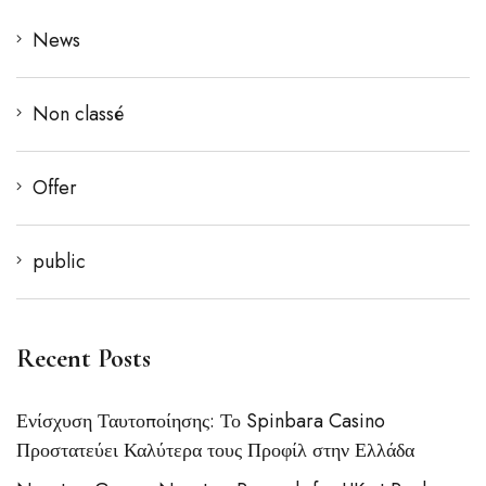
News
Non classé
Offer
public
Recent Posts
Ενίσχυση Ταυτοποίησης: Το Spinbara Casino
Προστατεύει Καλύτερα τους Προφίλ στην Ελλάδα