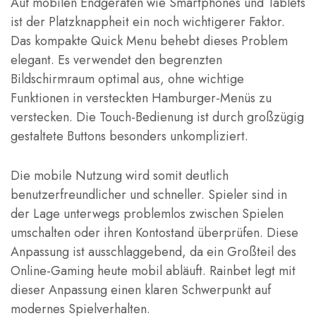
Auf mobilen Endgeräten wie Smartphones und Tablets
ist der Platzknappheit ein noch wichtigerer Faktor.
Das kompakte Quick Menu behebt dieses Problem
elegant. Es verwendet den begrenzten
Bildschirmraum optimal aus, ohne wichtige
Funktionen in versteckten Hamburger-Menüs zu
verstecken. Die Touch-Bedienung ist durch großzügig
gestaltete Buttons besonders unkompliziert.
Die mobile Nutzung wird somit deutlich
benutzerfreundlicher und schneller. Spieler sind in
der Lage unterwegs problemlos zwischen Spielen
umschalten oder ihren Kontostand überprüfen. Diese
Anpassung ist ausschlaggebend, da ein Großteil des
Online-Gaming heute mobil abläuft. Rainbet legt mit
dieser Anpassung einen klaren Schwerpunkt auf
modernes Spielverhalten.