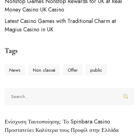
Nonstop Games Nonstop Rewards for UK at Real
Money Casino UK Casino
Latest Casino Games with Traditional Charm at
Magius Casino in UK
Tags
News
Non classé
Offer
public
Ενίσχυση Ταυτοποίησης: Το Spinbara Casino
Προστατεύει Καλύτερα τους Προφίλ στην Ελλάδα