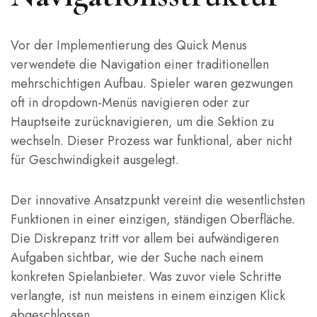
Vor der Implementierung des Quick Menus
verwendete die Navigation einer traditionellen
mehrschichtigen Aufbau. Spieler waren gezwungen
oft in dropdown-Menüs navigieren oder zur
Hauptseite zurücknavigieren, um die Sektion zu
wechseln. Dieser Prozess war funktional, aber nicht
für Geschwindigkeit ausgelegt.
Der innovative Ansatzpunkt vereint die wesentlichsten
Funktionen in einer einzigen, ständigen Oberfläche.
Die Diskrepanz tritt vor allem bei aufwändigeren
Aufgaben sichtbar, wie der Suche nach einem
konkreten Spielanbieter. Was zuvor viele Schritte
verlangte, ist nun meistens in einem einzigen Klick
abgeschlossen.