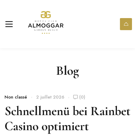
Blog
Non classé
2 juillet 2026
(0)
Schnellmenü bei Rainbet
Casino optimiert