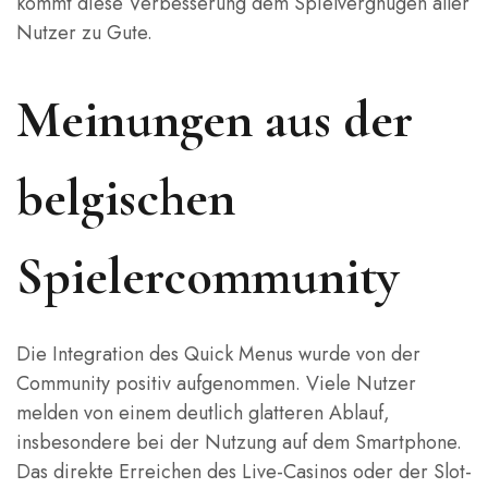
kommt diese Verbesserung dem Spielvergnügen aller
Nutzer zu Gute.
Meinungen aus der
belgischen
Spielercommunity
Die Integration des Quick Menus wurde von der
Community positiv aufgenommen. Viele Nutzer
melden von einem deutlich glatteren Ablauf,
insbesondere bei der Nutzung auf dem Smartphone.
Das direkte Erreichen des Live-Casinos oder der Slot-