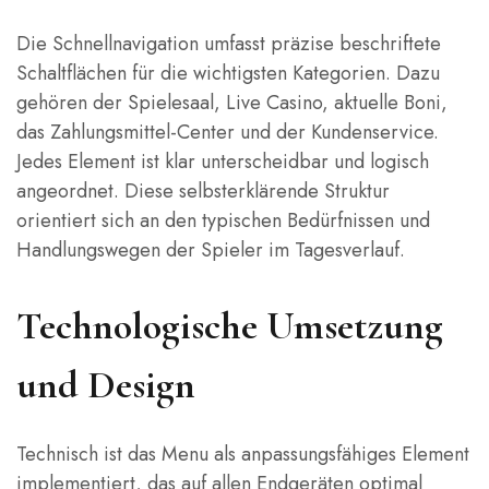
Die Schnellnavigation umfasst präzise beschriftete
Schaltflächen für die wichtigsten Kategorien. Dazu
gehören der Spielesaal, Live Casino, aktuelle Boni,
das Zahlungsmittel-Center und der Kundenservice.
Jedes Element ist klar unterscheidbar und logisch
angeordnet. Diese selbsterklärende Struktur
orientiert sich an den typischen Bedürfnissen und
Handlungswegen der Spieler im Tagesverlauf.
Technologische Umsetzung
und Design
Technisch ist das Menu als anpassungsfähiges Element
implementiert, das auf allen Endgeräten optimal