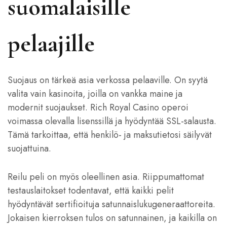
suomalaisille
pelaajille
Suojaus on tärkeä asia verkossa pelaaville. On syytä
valita vain kasinoita, joilla on vankka maine ja
modernit suojaukset. Rich Royal Casino operoi
voimassa olevalla lisenssillä ja hyödyntää SSL-salausta.
Tämä tarkoittaa, että henkilö- ja maksutietosi säilyvät
suojattuina.
Reilu peli on myös oleellinen asia. Riippumattomat
testauslaitokset todentavat, että kaikki pelit
hyödyntävät sertifioituja satunnaislukugeneraattoreita.
Jokaisen kierroksen tulos on satunnainen, ja kaikilla on