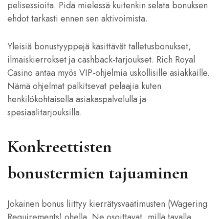
pelisessioita. Pidä mielessä kuitenkin selata bonuksen
ehdot tarkasti ennen sen aktivoimista.
Yleisiä bonustyyppejä käsittävät talletusbonukset,
ilmaiskierrokset ja cashback-tarjoukset. Rich Royal
Casino antaa myös VIP-ohjelmia uskollisille asiakkaille.
Nämä ohjelmat palkitsevat pelaajia kuten
henkilökohtaisella asiakaspalvelulla ja
spesiaalitarjouksilla.
Konkreettisten
bonustermien tajuaminen
Jokainen bonus liittyy kierrätysvaatimusten (Wagering
Requirements) ohella. Ne osoittavat, millä tavalla