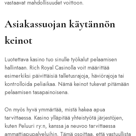
vastaavat mahdollisuudet voittoon.
Asiakassuojan käytännön
keinot
Luotettava kasino tuo sinulle työkalut pelaamisen
hallintaan. Rich Royal Casinolla voit määrittää
esimerkiksi päivittäisiä talletusrajoja, häviörajoja tai
kontrolloida peliaikaa. Nämä keinot tukevat pitämään
pelaamisen tasapainoisena.
On myös hyvä ymmärtää, mistä hakea apua
tarvittaessa. Kasino ylläpitää yhteistyötä järjestöjen,
kuten Peluuri ry:n, kanssa ja neuvoo tarvittaessa
ammattiapupalveluihin. Tämä osoittaa, että vastuullista