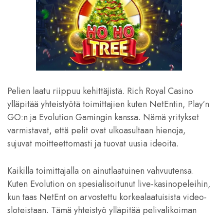
Pelien laatu riippuu kehittäjistä. Rich Royal Casino
ylläpitää yhteistyötä toimittajien kuten NetEntin, Play’n
GO:n ja Evolution Gamingin kanssa. Nämä yritykset
varmistavat, että pelit ovat ulkoasultaan hienoja,
sujuvat moitteettomasti ja tuovat uusia ideoita.
Kaikilla toimittajalla on ainutlaatuinen vahvuutensa.
Kuten Evolution on spesialisoitunut live-kasinopeleihin,
kun taas NetEnt on arvostettu korkealaatuisista video-
sloteistaan. Tämä yhteistyö ylläpitää pelivalikoiman