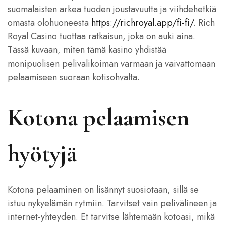
suomalaisten arkea tuoden joustavuutta ja viihdehetkiä
omasta olohuoneesta
https://richroyal.app/fi-fi/
. Rich
Royal Casino tuottaa ratkaisun, joka on auki aina.
Tässä kuvaan, miten tämä kasino yhdistää
monipuolisen pelivalikoiman varmaan ja vaivattomaan
pelaamiseen suoraan kotisohvalta.
Kotona pelaamisen
hyötyjä
Kotona pelaaminen on lisännyt suosiotaan, sillä se
istuu nykyelämän rytmiin. Tarvitset vain pelivälineen ja
internet-yhteyden. Et tarvitse lähtemään kotoasi, mikä