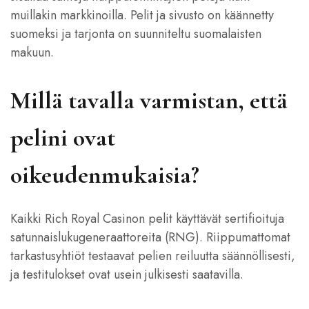
muillakin markkinoilla. Pelit ja sivusto on käännetty
suomeksi ja tarjonta on suunniteltu suomalaisten
makuun.
Millä tavalla varmistan, että
pelini ovat
oikeudenmukaisia?
Kaikki Rich Royal Casinon pelit käyttävät sertifioituja
satunnaislukugeneraattoreita (RNG). Riippumattomat
tarkastusyhtiöt testaavat pelien reiluutta säännöllisesti,
ja testitulokset ovat usein julkisesti saatavilla.