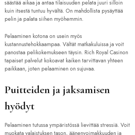
säästää aikaa ja antaa tilaisuuden pelata juuri silloin
kuin itsestä tuntuu hyvältä. On mahdollista pysäyttää
pelin ja palata siihen myöhemmin.
Pelaaminen kotona on usein myös
kustannustehokkaampaa. Vältät matkakuluissa ja voit
panostaa pelikokemukseen täysin. Rich Royal Casinon
tapaiset palvelut kokoavat kaiken tarvittavan yhteen
paikkaan, joten pelaaminen on sujuvaa.
Puitteiden ja jaksamisen
hyödyt
Pelaaminen tutussa ympäristössä lievittää stressiä. Voit
muokata valaistuksen tason, äänenvoimakkuuden ja