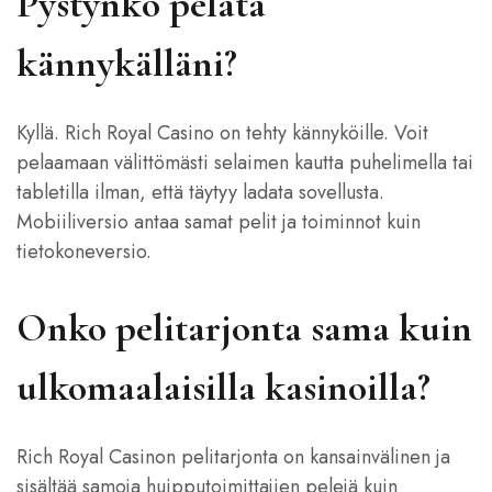
Pystynkö pelata
kännykälläni?
Kyllä. Rich Royal Casino on tehty kännyköille. Voit
pelaamaan välittömästi selaimen kautta puhelimella tai
tabletilla ilman, että täytyy ladata sovellusta.
Mobiiliversio antaa samat pelit ja toiminnot kuin
tietokoneversio.
Onko pelitarjonta sama kuin
ulkomaalaisilla kasinoilla?
Rich Royal Casinon pelitarjonta on kansainvälinen ja
sisältää samoja huipputoimittajien pelejä kuin