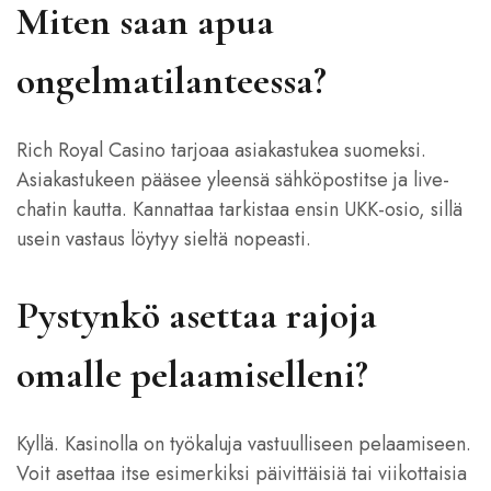
Miten saan apua
ongelmatilanteessa?
Rich Royal Casino tarjoaa asiakastukea suomeksi.
Asiakastukeen pääsee yleensä sähköpostitse ja live-
chatin kautta. Kannattaa tarkistaa ensin UKK-osio, sillä
usein vastaus löytyy sieltä nopeasti.
Pystynkö asettaa rajoja
omalle pelaamiselleni?
Kyllä. Kasinolla on työkaluja vastuulliseen pelaamiseen.
Voit asettaa itse esimerkiksi päivittäisiä tai viikottaisia