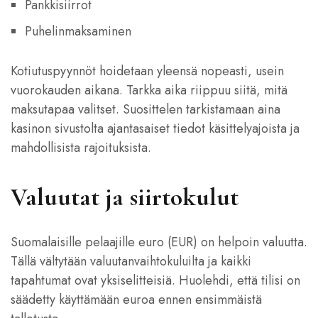
Pankkisiirrot
Puhelinmaksaminen
Kotiutuspyynnöt hoidetaan yleensä nopeasti, usein
vuorokauden aikana. Tarkka aika riippuu siitä, mitä
maksutapaa valitset. Suosittelen tarkistamaan aina
kasinon sivustolta ajantasaiset tiedot käsittelyajoista ja
mahdollisista rajoituksista.
Valuutat ja siirtokulut
Suomalaisille pelaajille euro (EUR) on helpoin valuutta.
Tällä vältytään valuutanvaihtokuluilta ja kaikki
tapahtumat ovat yksiselitteisiä. Huolehdi, että tilisi on
säädetty käyttämään euroa ennen ensimmäistä