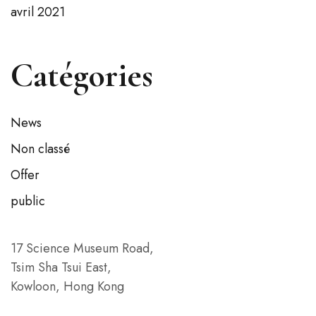
avril 2021
Catégories
News
Non classé
Offer
public
17 Science Museum Road,
Tsim Sha Tsui East,
Kowloon, Hong Kong