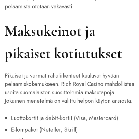
pelaamista otetaan vakavasti.
Maksukeinot ja
pikaiset kotiutukset
Pikaiset ja varmat rahaliikenteet kuuluvat hyvään
pelaamiskokemukseen. Rich Royal Casino mahdollistaa
useita suomalaisten suosittelemia maksutapoja.
Jokainen menetelmä on valittu helpon käytön ansiosta.
Luottokortit ja debit-kortit (Visa, Mastercard)
E-lompakot (Neteller, Skrill)