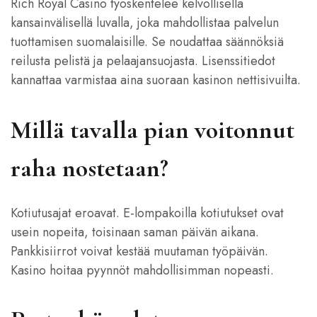
Rich Royal Casino työskentelee kelvollisella
kansainvälisellä luvalla, joka mahdollistaa palvelun
tuottamisen suomalaisille. Se noudattaa säännöksiä
reilusta pelistä ja pelaajansuojasta. Lisenssitiedot
kannattaa varmistaa aina suoraan kasinon nettisivuilta.
Millä tavalla pian voitonnut
raha nostetaan?
Kotiutusajat eroavat. E-lompakoilla kotiutukset ovat
usein nopeita, toisinaan saman päivän aikana.
Pankkisiirrot voivat kestää muutaman työpäivän.
Kasino hoitaa pyynnöt mahdollisimman nopeasti.