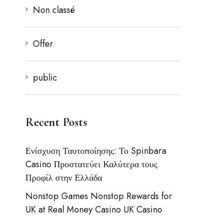
Non classé
Offer
public
Recent Posts
Ενίσχυση Ταυτοποίησης: Το Spinbara
Casino Προστατεύει Καλύτερα τους
Προφίλ στην Ελλάδα
Nonstop Games Nonstop Rewards for
UK at Real Money Casino UK Casino