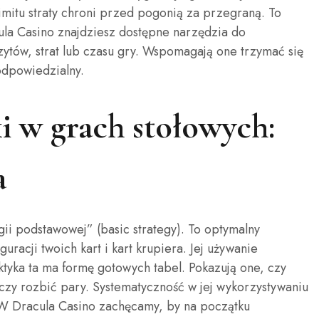
limitu straty chroni przed pogonią za przegraną. To
ula Casino znajdziesz dostępne narzędzia do
zytów, strat lub czasu gry. Wspomagają one trzymać się
odpowiedzialny.
i w grach stołowych:
a
ii podstawowej” (basic strategy). To optymalny
guracji twoich kart i kart krupiera. Jej używanie
tyka ta ma formę gotowych tabel. Pokazują one, czy
czy rozbić pary. Systematyczność w jej wykorzystywaniu
 W Dracula Casino zachęcamy, by na początku