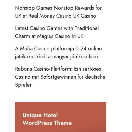
Nonstop Games Nonstop Rewards for
UK at Real Money Casino UK Casino
Latest Casino Games with Traditional
Charm at Magius Casino in UK
A Mafia Casino platformja 0-24 online
játékokat kínál a magyar játékosoknak
Rabona Casino-Plattform: Ein seriöses
Casino mit Sofortgewinnen für deutsche
Spieler