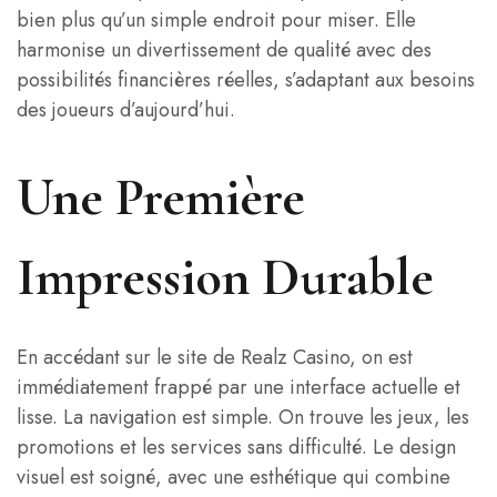
bien plus qu’un simple endroit pour miser. Elle
harmonise un divertissement de qualité avec des
possibilités financières réelles, s’adaptant aux besoins
des joueurs d’aujourd’hui.
Une Première
Impression Durable
En accédant sur le site de Realz Casino, on est
immédiatement frappé par une interface actuelle et
lisse. La navigation est simple. On trouve les jeux, les
promotions et les services sans difficulté. Le design
visuel est soigné, avec une esthétique qui combine