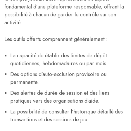
fondamental d’une plateforme responsable, offrant la
possibilité à chacun de garder le contrôle sur son
activité.
Les outils offerts comprennent généralement :
La capacité de établir des limites de dépôt
quotidiennes, hebdomadaires ou par mois.
Des options d’auto-exclusion provisoire ou
permanente.
Des alertes de durée de session et des liens
pratiques vers des organisations d’aide.
La possibilité de consulter l’historique détaillé des
transactions et des sessions de jeu.