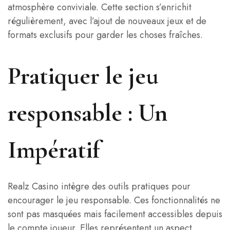
atmosphère conviviale. Cette section s’enrichit
régulièrement, avec l’ajout de nouveaux jeux et de
formats exclusifs pour garder les choses fraîches.
Pratiquer le jeu
responsable : Un
Impératif
Realz Casino intègre des outils pratiques pour
encourager le jeu responsable. Ces fonctionnalités ne
sont pas masquées mais facilement accessibles depuis
le compte joueur. Elles représentent un aspect