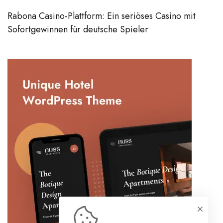
Rabona Casino-Plattform: Ein seriöses Casino mit
Sofortgewinnen für deutsche Spieler