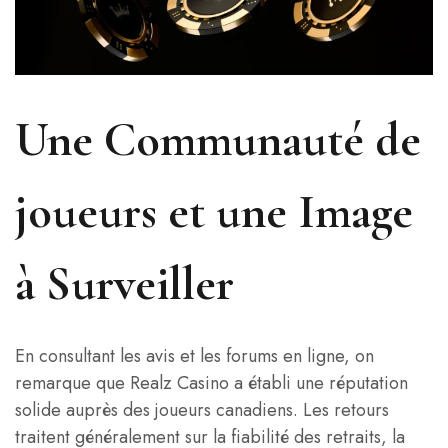
Une Communauté de
joueurs et une Image
à Surveiller
En consultant les avis et les forums en ligne, on
remarque que Realz Casino a établi une réputation
solide auprès des joueurs canadiens. Les retours
traitent généralement sur la fiabilité des retraits, la