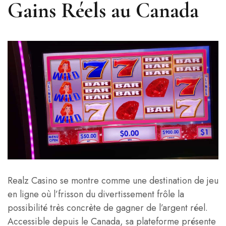
Gains Réels au Canada
Realz Casino se montre comme une destination de jeu
en ligne où l’frisson du divertissement frôle la
possibilité très concrète de gagner de l’argent réel.
Accessible depuis le Canada, sa plateforme présente