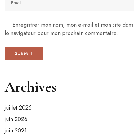
Enregistrer mon nom, mon e-mail et mon site dans
le navigateur pour mon prochain commentaire.
Archives
juillet 2026
juin 2026
juin 2021