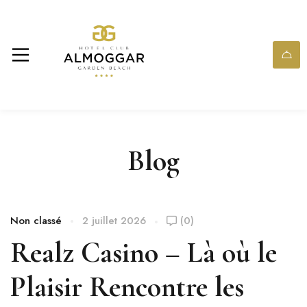
Blog
Non classé
2 juillet 2026
(0)
Realz Casino – Là où le
Plaisir Rencontre les