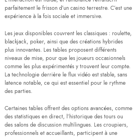
parfaitement le frisson d’un casino terrestre. C’est une
expérience à la fois sociale et immersive.
Les jeux disponibles couvrent les classiques : roulette,
blackjack, poker, ainsi que des créations hybrides
plus innovantes. Les tables proposent différents
niveaux de mise, pour que les joueurs occasionnels
comme les plus expérimentés y trouvent leur compte.
La technologie derrière le flux vidéo est stable, sans
latence notable, ce qui est essentiel pour le rythme
des parties.
Certaines tables offrent des options avancées, comme
des statistiques en direct, l’historique des tours ou
des salons de discussion multilingues. Les croupiers,
professionnels et accueillants, participent à une