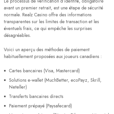
Le processus de vérification d’identité, obligatoire
avant un premier retrait, est une étape de sécurité
normale. Realz Casino offre des informations
transparentes sur les limites de transaction et les
éventuels frais, ce qui empêche les surprises
désagréables.
Voici un aperçu des méthodes de paiement
habituellement proposées aux joueurs canadiens :
Cartes bancaires (Visa, Mastercard)
Solutions e-wallet (MuchBetter, ecoPayz, Skrill,
Neteller)
Transferts bancaires directs
Paiement prépayé (Paysafecard)