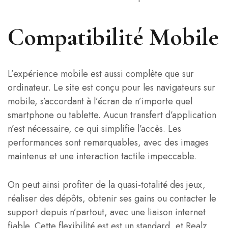
Compatibilité Mobile
L’expérience mobile est aussi complète que sur
ordinateur. Le site est conçu pour les navigateurs sur
mobile, s’accordant à l’écran de n’importe quel
smartphone ou tablette. Aucun transfert d’application
n’est nécessaire, ce qui simplifie l’accès. Les
performances sont remarquables, avec des images
maintenus et une interaction tactile impeccable.
On peut ainsi profiter de la quasi-totalité des jeux,
réaliser des dépôts, obtenir ses gains ou contacter le
support depuis n’partout, avec une liaison internet
fiable. Cette flexibilité est est un standard, et Realz