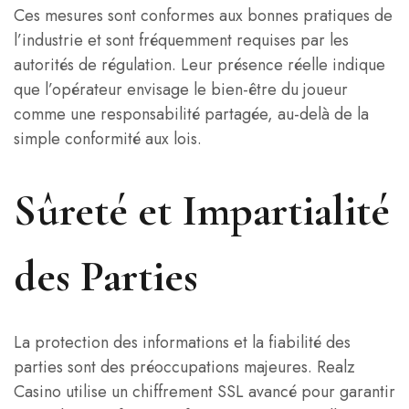
Ces mesures sont conformes aux bonnes pratiques de
l’industrie et sont fréquemment requises par les
autorités de régulation. Leur présence réelle indique
que l’opérateur envisage le bien-être du joueur
comme une responsabilité partagée, au-delà de la
simple conformité aux lois.
Sûreté et Impartialité
des Parties
La protection des informations et la fiabilité des
parties sont des préoccupations majeures. Realz
Casino utilise un chiffrement SSL avancé pour garantir