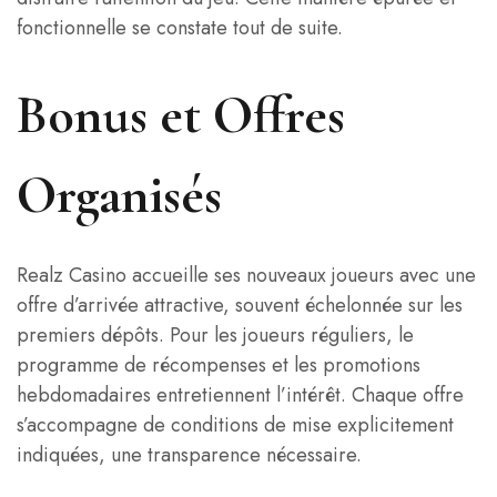
fonctionnelle se constate tout de suite.
Bonus et Offres
Organisés
Realz Casino accueille ses nouveaux joueurs avec une
offre d’arrivée attractive, souvent échelonnée sur les
premiers dépôts. Pour les joueurs réguliers, le
programme de récompenses et les promotions
hebdomadaires entretiennent l’intérêt. Chaque offre
s’accompagne de conditions de mise explicitement
indiquées, une transparence nécessaire.