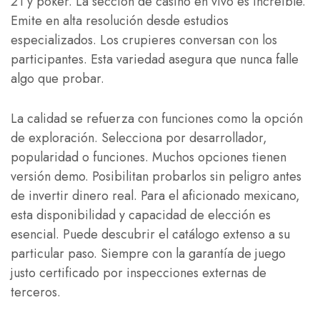
21 y póker. La sección de casino en vivo es increíble.
Emite en alta resolución desde estudios
especializados. Los crupieres conversan con los
participantes. Esta variedad asegura que nunca falle
algo que probar.
La calidad se refuerza con funciones como la opción
de exploración. Selecciona por desarrollador,
popularidad o funciones. Muchos opciones tienen
versión demo. Posibilitan probarlos sin peligro antes
de invertir dinero real. Para el aficionado mexicano,
esta disponibilidad y capacidad de elección es
esencial. Puede descubrir el catálogo extenso a su
particular paso. Siempre con la garantía de juego
justo certificado por inspecciones externas de
terceros.