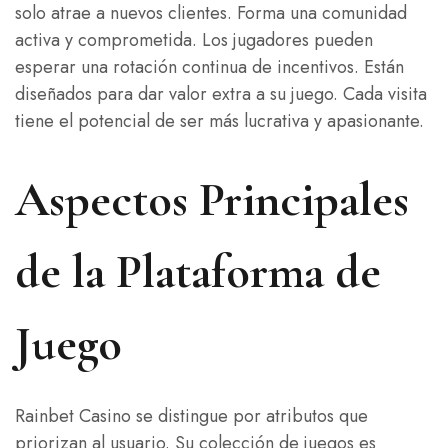
solo atrae a nuevos clientes. Forma una comunidad
activa y comprometida. Los jugadores pueden
esperar una rotación continua de incentivos. Están
diseñados para dar valor extra a su juego. Cada visita
tiene el potencial de ser más lucrativa y apasionante.
Aspectos Principales
de la Plataforma de
Juego
Rainbet Casino se distingue por atributos que
priorizan al usuario. Su colección de juegos es