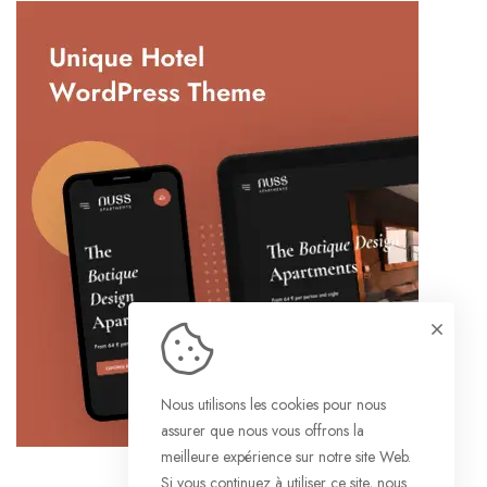
Nous utilisons les cookies pour nous
assurer que nous vous offrons la
meilleure expérience sur notre site Web.
Si vous continuez à utiliser ce site, nous