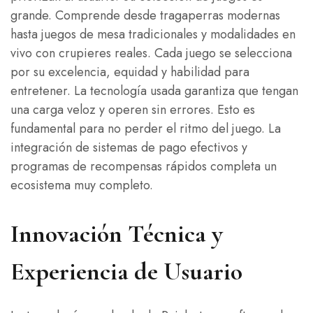
grande. Comprende desde tragaperras modernas
hasta juegos de mesa tradicionales y modalidades en
vivo con crupieres reales. Cada juego se selecciona
por su excelencia, equidad y habilidad para
entretener. La tecnología usada garantiza que tengan
una carga veloz y operen sin errores. Esto es
fundamental para no perder el ritmo del juego. La
integración de sistemas de pago efectivos y
programas de recompensas rápidos completa un
ecosistema muy completo.
Innovación Técnica y
Experiencia de Usuario