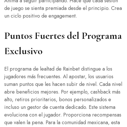
Anima a seguir participando. Hace que cada sesión
de juego se sienta premiada desde el principio. Crea
un ciclo positivo de engagement.
Puntos Fuertes del Programa
Exclusivo
El programa de lealtad de Rainbet distingue a los
jugadores más frecuentes. Al apostar, los usuarios
suman puntos que les hacen subir de nivel. Cada nivel
abre beneficios mejores. Por ejemplo, cashback más
alto, retiros prioritarios, bonos personalizados e
incluso un gestor de cuenta dedicado. Este sistema
evoluciona con el jugador. Proporciona recompensas
que valen la pena. Para la comunidad mexicana, esta