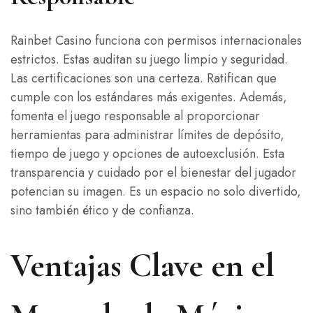
Rainbet Casino funciona con permisos internacionales
estrictos. Estas auditan su juego limpio y seguridad.
Las certificaciones son una certeza. Ratifican que
cumple con los estándares más exigentes. Además,
fomenta el juego responsable al proporcionar
herramientas para administrar límites de depósito,
tiempo de juego y opciones de autoexclusión. Esta
transparencia y cuidado por el bienestar del jugador
potencian su imagen. Es un espacio no solo divertido,
sino también ético y de confianza.
Ventajas Clave en el