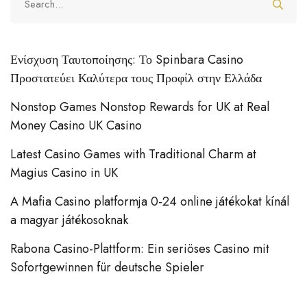
Ενίσχυση Ταυτοποίησης: Το Spinbara Casino
Προστατεύει Καλύτερα τους Προφίλ στην Ελλάδα
Nonstop Games Nonstop Rewards for UK at Real
Money Casino UK Casino
Latest Casino Games with Traditional Charm at
Magius Casino in UK
A Mafia Casino platformja 0-24 online játékokat kínál
a magyar játékosoknak
Rabona Casino-Plattform: Ein seriöses Casino mit
Sofortgewinnen für deutsche Spieler