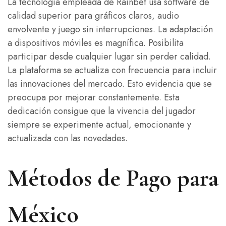
La tecnología empleada de Rainbet usa software de
calidad superior para gráficos claros, audio
envolvente y juego sin interrupciones. La adaptación
a dispositivos móviles es magnífica. Posibilita
participar desde cualquier lugar sin perder calidad.
La plataforma se actualiza con frecuencia para incluir
las innovaciones del mercado. Esto evidencia que se
preocupa por mejorar constantemente. Esta
dedicación consigue que la vivencia del jugador
siempre se experimente actual, emocionante y
actualizada con las novedades.
Métodos de Pago para
México