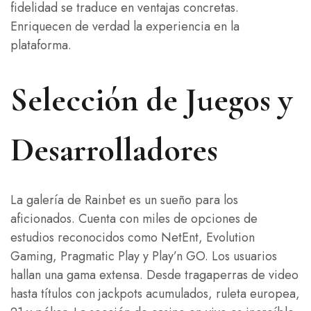
fidelidad se traduce en ventajas concretas.
Enriquecen de verdad la experiencia en la
plataforma.
Selección de Juegos y
Desarrolladores
La galería de Rainbet es un sueño para los
aficionados. Cuenta con miles de opciones de
estudios reconocidos como NetEnt, Evolution
Gaming, Pragmatic Play y Play’n GO. Los usuarios
hallan una gama extensa. Desde tragaperras de video
hasta títulos con jackpots acumulados, ruleta europea,