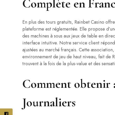
Complète en Fran
En plus des tours gratuits, Rainbet Casino off
plateforme est réglementée. Elle propose d’une
des machines à sous aux jeux de table en dire
interface intuitive. Notre service client répo
ajustées au marché français. Cette association
environnement de jeu de haut niveau, fait de Ra
trouvent à la fois de la plus-value et des sensat
Comment obtenir a
Journaliers