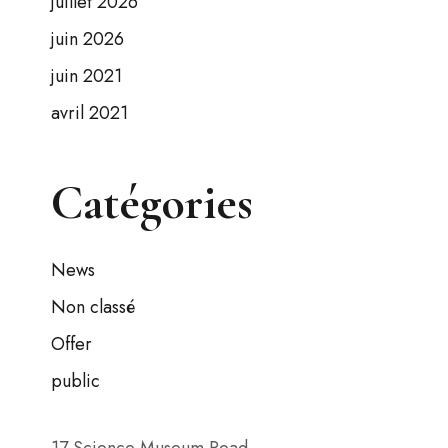
juillet 2026
juin 2026
juin 2021
avril 2021
Catégories
News
Non classé
Offer
public
17 Science Museum Road,