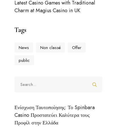
Latest Casino Games with Traditional
Charm at Magius Casino in UK
Tags
News
Non classé
Offer
public
Ενίσχυση Ταυτοποίησης: Το Spinbara
Casino Προστατεύει Καλύτερα τους
Προφίλ στην Ελλάδα