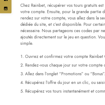
Chez Rainbet, récupérer vos tours gratuits es
votre compte. Ensuite, pour la grande partie d
rendez sur votre compte, vous allez dans la s
dédiée du site, et c’est disponible. Pour certa
nécessaire. Nous partageons ces codes par new
ajoutés directement sur le jeu en question. V
simple.
Ouvrez et confirmez votre compte Rainbet 
Rendez-vous chaque jour sur votre compte ou
Allez dans l’onglet “Promotions” ou “Bonus”
Récupérez l’offre du jour en un clic, ou sai
Récupérez vos tours instantanément et comm