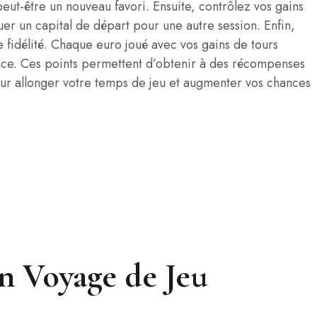
eut-être un nouveau favori. Ensuite, contrôlez vos gains
er un capital de départ pour une autre session. Enfin,
idélité. Chaque euro joué avec vos gains de tours
nce. Ces points permettent d’obtenir à des récompenses
our allonger votre temps de jeu et augmenter vos chances
n Voyage de Jeu