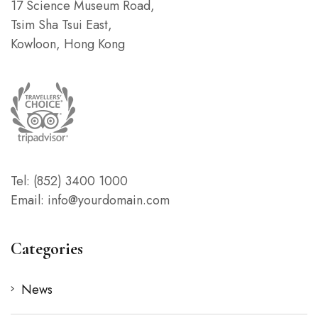
17 Science Museum Road,
Tsim Sha Tsui East,
Kowloon, Hong Kong
Tel: (852) 3400 1000
Email: info@yourdomain.com
Categories
News