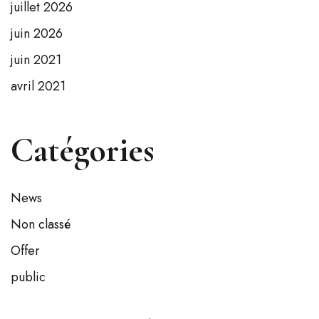
juillet 2026
juin 2026
juin 2021
avril 2021
Catégories
News
Non classé
Offer
public