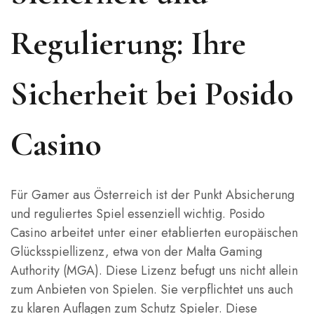
Regulierung: Ihre
Sicherheit bei Posido
Casino
Für Gamer aus Österreich ist der Punkt Absicherung
und reguliertes Spiel essenziell wichtig. Posido
Casino arbeitet unter einer etablierten europäischen
Glücksspiellizenz, etwa von der Malta Gaming
Authority (MGA). Diese Lizenz befugt uns nicht allein
zum Anbieten von Spielen. Sie verpflichtet uns auch
zu klaren Auflagen zum Schutz Spieler. Diese