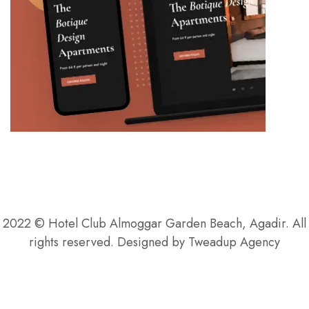
2022 © Hotel Club Almoggar Garden Beach, Agadir. All
rights reserved. Designed by Tweadup Agency