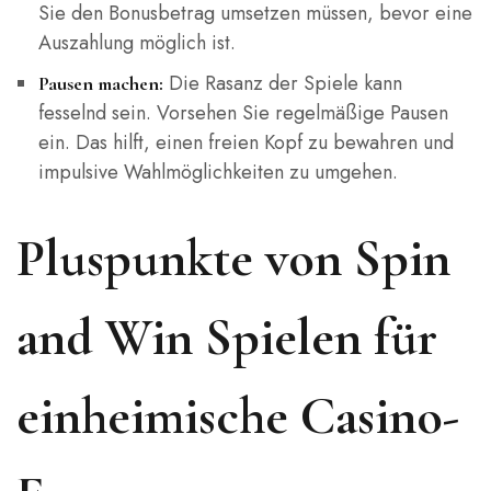
Sie den Bonusbetrag umsetzen müssen, bevor eine
Auszahlung möglich ist.
Die Rasanz der Spiele kann
Pausen machen:
fesselnd sein. Vorsehen Sie regelmäßige Pausen
ein. Das hilft, einen freien Kopf zu bewahren und
impulsive Wahlmöglichkeiten zu umgehen.
Pluspunkte von Spin
and Win Spielen für
einheimische Casino-