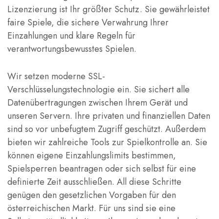
Lizenzierung ist Ihr größter Schutz. Sie gewährleistet
faire Spiele, die sichere Verwahrung Ihrer
Einzahlungen und klare Regeln für
verantwortungsbewusstes Spielen.
Wir setzen moderne SSL-
Verschlüsselungstechnologie ein. Sie sichert alle
Datenübertragungen zwischen Ihrem Gerät und
unseren Servern. Ihre privaten und finanziellen Daten
sind so vor unbefugtem Zugriff geschützt. Außerdem
bieten wir zahlreiche Tools zur Spielkontrolle an. Sie
können eigene Einzahlungslimits bestimmen,
Spielsperren beantragen oder sich selbst für eine
definierte Zeit ausschließen. All diese Schritte
genügen den gesetzlichen Vorgaben für den
österreichischen Markt. Für uns sind sie eine