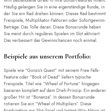
Win Bestandteile direkt in ihre Bonus-Features hinein.
Häufig gelangen Sie in eine eigenständige Runde, in
der Sie ein Rad drehen können. Dieses Rad bestimmt
Freispiele, Multiplikator-Faktoren oder Sofortgewinn-
Beträge. Das Tolle daran: Diese Bonusrunde haben
Sie meist durch reguläres Spielen im Slot aktiviert.
Das verbessert das Gewinnchancen noch einmal.
Beispiele aus unserem Portfolio:
Spiele wie “Gonzo’s Quest” mit seinem Free Falls-
Feature oder “Book of Dead” liefern typische
Freispiele. Titel wie “Wheel of Fortune” hingegen
basieren komplett auf dem Dreh-Prinzip. Ein anderer
großer Hit ist “Bonanza”. In dessen Bonusrunde
rotieren Sie ein “Wheel of Multipliers”. Diese
Kombination aus Slot-Spiel und Instant-Win-Aktion ist