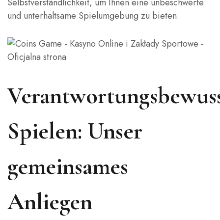
Selbstverständlichkeit, um Ihnen eine unbeschwerte
und unterhaltsame Spielumgebung zu bieten.
Verantwortungsbewuss
Spielen: Unser
gemeinsames
Anliegen