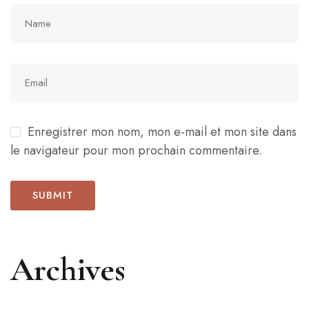
Enregistrer mon nom, mon e-mail et mon site dans
le navigateur pour mon prochain commentaire.
Archives