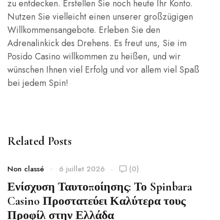
zu entdecken. Erstellen Sie noch heute Ihr Konto.
Nutzen Sie vielleicht einen unserer großzügigen
Willkommensangebote. Erleben Sie den
Adrenalinkick des Drehens. Es freut uns, Sie im
Posido Casino willkommen zu heißen, und wir
wünschen Ihnen viel Erfolg und vor allem viel Spaß
bei jedem Spin!
Related Posts
Non classé
6 juillet 2026
(0)
Ενίσχυση Ταυτοποίησης: Το Spinbara
Casino Προστατεύει Καλύτερα τους
Προφίλ στην Ελλάδα