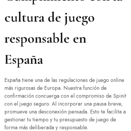
cultura de juego
responsable en
España
España tiene una de las regulaciones de juego online
más rigurosas de Europa. Nuestra función de
confirmación concuerga con el compromiso de Spinit
con el juego seguro. Al incorporar una pausa breve,
promueve una desconexión pensada. Esto te facilita a
gestionar tu tiempo y tu presupuesto de juego de
forma más deliberada y responsable.