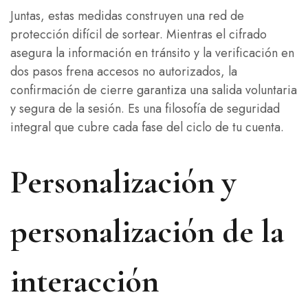
Juntas, estas medidas construyen una red de
protección difícil de sortear. Mientras el cifrado
asegura la información en tránsito y la verificación en
dos pasos frena accesos no autorizados, la
confirmación de cierre garantiza una salida voluntaria
y segura de la sesión. Es una filosofía de seguridad
integral que cubre cada fase del ciclo de tu cuenta.
Personalización y
personalización de la
interacción