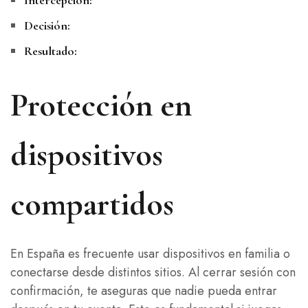
Intercepción:
Decisión:
Resultado:
Protección en
dispositivos
compartidos
En España es frecuente usar dispositivos en familia o
conectarse desde distintos sitios. Al cerrar sesión con
confirmación, te aseguras que nadie pueda entrar