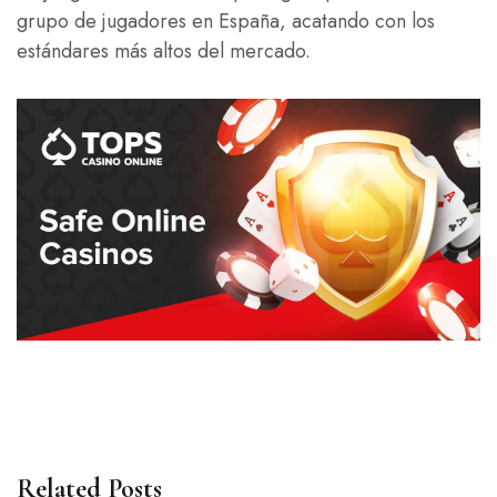
grupo de jugadores en España, acatando con los
estándares más altos del mercado.
Related Posts