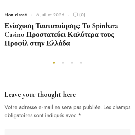
Non classé
6 juillet 2026
(0)
Ενίσχυση Ταυτοποίησης: Το Spinbara
Casino Προστατεύει Καλύτερα τους
Προφίλ στην Ελλάδα
Leave your thought here
Votre adresse e-mail ne sera pas publiée.
Les champs
obligatoires sont indiqués avec
*