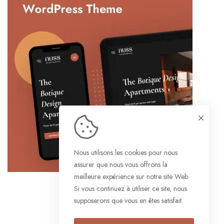
Nous utilisons les cookies pour nous
assurer que nous vous offrons la
meilleure expérience sur notre site Web.
Si vous continuez à utiliser ce site, nous
supposerons que vous en êtes satisfait.