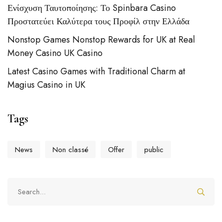
Ενίσχυση Ταυτοποίησης: Το Spinbara Casino
Προστατεύει Καλύτερα τους Προφίλ στην Ελλάδα
Nonstop Games Nonstop Rewards for UK at Real
Money Casino UK Casino
Latest Casino Games with Traditional Charm at
Magius Casino in UK
Tags
News
Non classé
Offer
public