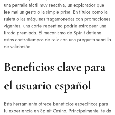
una pantalla táctil muy reactiva, un explorador que
lee mal un gesto o la simple prisa. En títulos como la
ruleta o las máquinas tragamonedas con promociones
vigentes, una corte repentino podría estropear una
tirada premiada. El mecanismo de Spinit detiene
estos contratiempos de raíz con una pregunta sencilla
de validación.
Beneficios clave para
el usuario español
Esta herramienta ofrece beneficios específicos para
tu experiencia en Spinit Casino. Principalmente, te da