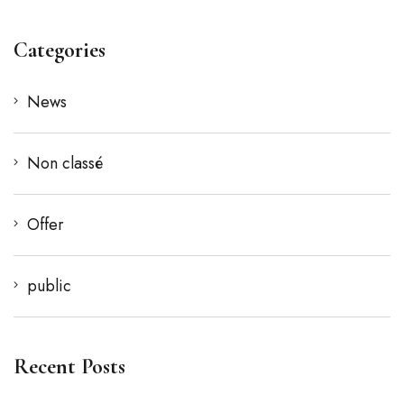
Categories
News
Non classé
Offer
public
Recent Posts