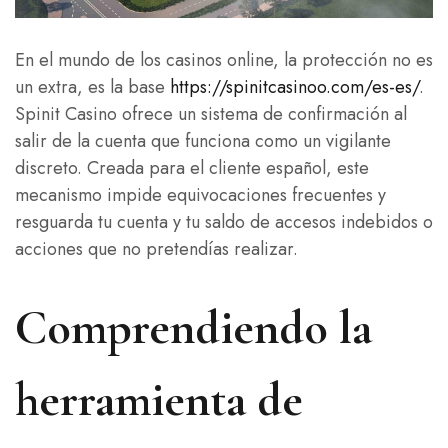
En el mundo de los casinos online, la protección no es
un extra, es la base
https://spinitcasinoo.com/es-es/
.
Spinit Casino ofrece un sistema de confirmación al
salir de la cuenta que funciona como un vigilante
discreto. Creada para el cliente español, este
mecanismo impide equivocaciones frecuentes y
resguarda tu cuenta y tu saldo de accesos indebidos o
acciones que no pretendías realizar.
Comprendiendo la
herramienta de