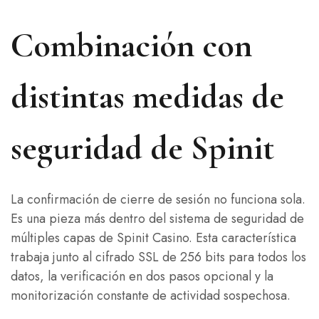
Combinación con
distintas medidas de
seguridad de Spinit
La confirmación de cierre de sesión no funciona sola.
Es una pieza más dentro del sistema de seguridad de
múltiples capas de Spinit Casino. Esta característica
trabaja junto al cifrado SSL de 256 bits para todos los
datos, la verificación en dos pasos opcional y la
monitorización constante de actividad sospechosa.