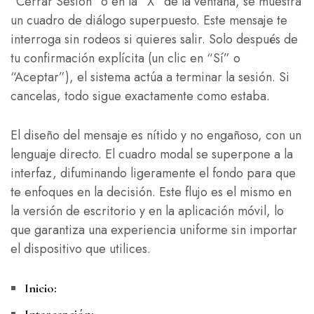
“Cerrar Sesión” o en la “X” de la ventana, se muestra
un cuadro de diálogo superpuesto. Este mensaje te
interroga sin rodeos si quieres salir. Solo después de
tu confirmación explícita (un clic en “Sí” o
“Aceptar”), el sistema actúa a terminar la sesión. Si
cancelas, todo sigue exactamente como estaba.
El diseño del mensaje es nítido y no engañoso, con un
lenguaje directo. El cuadro modal se superpone a la
interfaz, difuminando ligeramente el fondo para que
te enfoques en la decisión. Este flujo es el mismo en
la versión de escritorio y en la aplicación móvil, lo
que garantiza una experiencia uniforme sin importar
el dispositivo que utilices.
Inicio: