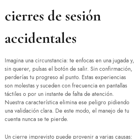
cierres de sesión
accidentales
Imagina una circunstancia: te enfocas en una jugada y,
sin querer, pulsas el botón de salir. Sin confirmación,
perderías tu progreso al punto. Estas experiencias
son molestas y suceden con frecuencia en pantallas
táctiles o por un instante de falta de atención.
Nuestra característica elimina ese peligro pidiendo
una validación clara. De este modo, el manejo de tu
cuenta nunca se te pierde.
Un cierre imprevisto puede provenir a varias causas: