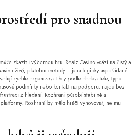
prostředí pro snadnou
může zkazit i výbornou hru. Realz Casino vsází na čistý a
 kasino živě, platební metody – jsou logicky uspořádané.
ovolují rychle organizovat hry podle dodavatele, typu
onusové podmínky nebo kontakt na podporu, najdu bez
rustraci z hledání. Rozhraní působí stabilně a
 platformy. Rozhraní by mělo hráči vyhovovat, ne mu
 když ji vyžaduji