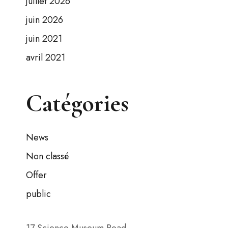
juillet 2026
juin 2026
juin 2021
avril 2021
Catégories
News
Non classé
Offer
public
17 Science Museum Road,