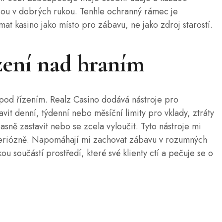
jsou v dobrých rukou. Tenhle ochranný rámec je
mat kasino jako místo pro zábavu, ne jako zdroj starostí.
zení nad hraním
 pod řízením. Realz Casino dodává nástroje pro
vit denní, týdenní nebo měsíční limity pro vklady, ztráty
časně zastavit nebo se zcela vyloučit. Tyto nástroje mi
seriózně. Napomáhají mi zachovat zábavu v rozumných
ou součástí prostředí, které své klienty ctí a pečuje se o