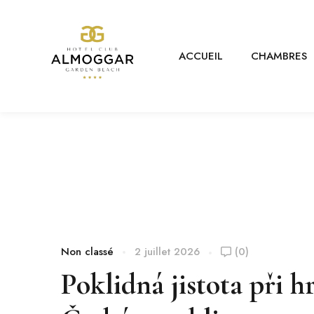
ACCUEIL
CHAMBRES
Non classé
2 juillet 2026
(0)
Poklidná jistota při h