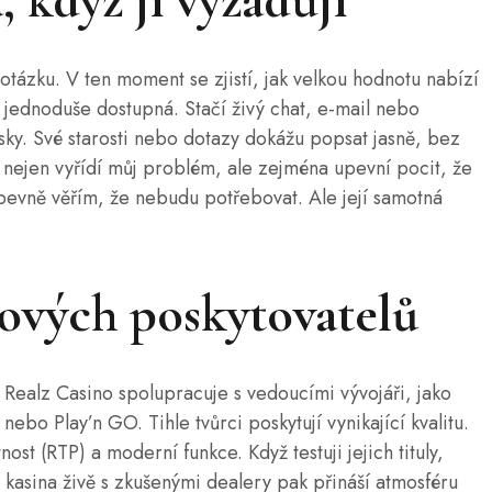
 otázku. V ten moment se zjistí, jak velkou hodnotu nabízí
jednoduše dostupná. Stačí živý chat, e-mail nebo
sky. Své starosti nebo dotazy dokážu popsat jasně, bez
nejen vyřídí můj problém, ale zejména upevní pocit, že
 pevně věřím, že nebudu potřebovat. Ale její samotná
ových poskytovatelů
Realz Casino spolupracuje s vedoucími vývojáři, jako
ebo Play’n GO. Tihle tvůrci poskytují vynikající kvalitu.
st (RTP) a moderní funkce. Když testuji jejich tituly,
 kasina živě s zkušenými dealery pak přináší atmosféru