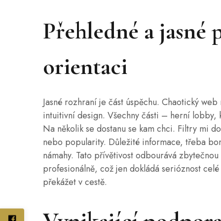
Přehledné a jasné 
orientaci
Jasné rozhraní je část úspěchu. Chaotický web 
intuitivní design. Všechny části – herní lobby,
Na několik se dostanu se kam chci. Filtry mi d
nebo popularity. Důležité informace, třeba b
námahy. Tato přívětivost odbourává zbytečnou f
profesionálně, což jen dokládá serióznost celé
překážet v cestě.
Vynikající podpora,