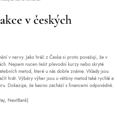
akce v českých
ění v nervy. Jako hráč z Česka si proto považuji, že v
ách. Nejsem nucen řešit převodní kurzy nebo skryté
atebních metod, které u nás dobře známe. Vklady jsou
ít hrát. Výběry výher jsou u většiny metod také rychlé a
věru. Dokazuje, že kasino zachází s financemi odpovědně.
Pay, NextBank)