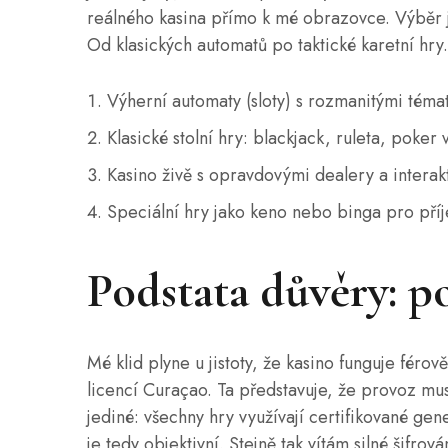
reálného kasina přímo k mé obrazovce. Výběr j
Od klasických automatů po taktické karetní hry.
Výherní automaty (sloty) s rozmanitými témat
Klasické stolní hry: blackjack, ruleta, poker 
Kasino živě s opravdovými dealery a interak
Speciální hry jako keno nebo binga pro pří
Podstata důvěry: p
Mé klid plyne u jistoty, že kasino funguje fér
licencí Curaçao. Ta představuje, že provoz mus
jediné: všechny hry využívají certifikované ge
je tedy objektivní. Stejně tak vítám silné šif