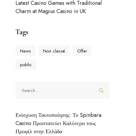
Latest Casino Games with Traditional
Charm at Magius Casino in UK
Tags
News
Non classé
Offer
public
Ενίσχυση Ταυτοποίησης: Το Spinbara
Casino Προστατεύει Καλύτερα τους
Προφίλ στην Ελλάδα