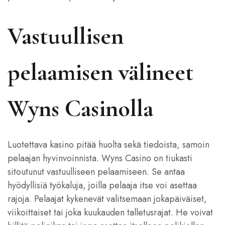
Vastuullisen
pelaamisen välineet
Wyns Casinolla
Luotettava kasino pitää huolta sekä tiedoista, samoin
pelaajan hyvinvoinnista. Wyns Casino on tiukasti
sitoutunut vastuulliseen pelaamiseen. Se antaa
hyödyllisiä työkaluja, joilla pelaaja itse voi asettaa
rajoja. Pelaajat kykenevät valitsemaan jokapäiväiset,
viikoittaiset tai joka kuukauden talletusrajat. He voivat