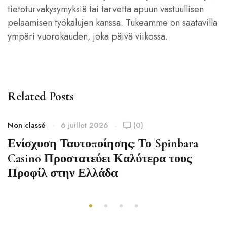
tietoturvakysymyksiä tai tarvetta apuun vastuullisen
pelaamisen työkalujen kanssa. Tukeamme on saatavilla
ympäri vuorokauden, joka päivä viikossa.
Related Posts
Non classé
6 juillet 2026
(0)
Ενίσχυση Ταυτοποίησης: Το Spinbara
Casino Προστατεύει Καλύτερα τους
Προφίλ στην Ελλάδα