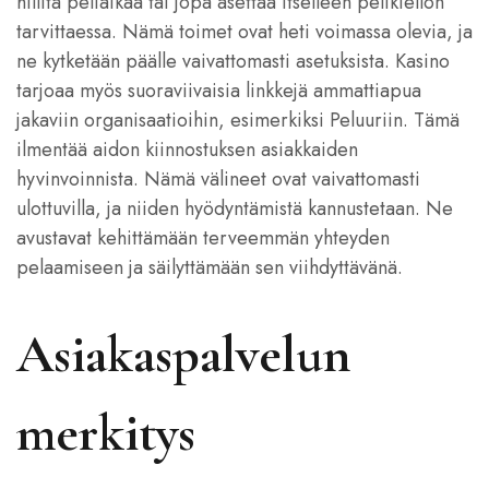
hillitä peliaikaa tai jopa asettaa itselleen pelikiellon
tarvittaessa. Nämä toimet ovat heti voimassa olevia, ja
ne kytketään päälle vaivattomasti asetuksista. Kasino
tarjoaa myös suoraviivaisia linkkejä ammattiapua
jakaviin organisaatioihin, esimerkiksi Peluuriin. Tämä
ilmentää aidon kiinnostuksen asiakkaiden
hyvinvoinnista. Nämä välineet ovat vaivattomasti
ulottuvilla, ja niiden hyödyntämistä kannustetaan. Ne
avustavat kehittämään terveemmän yhteyden
pelaamiseen ja säilyttämään sen viihdyttävänä.
Asiakaspalvelun
merkitys