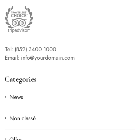
Tel: (852) 3400 1000
Email: info@yourdomain.com
Categories
News
Non classé
Offer