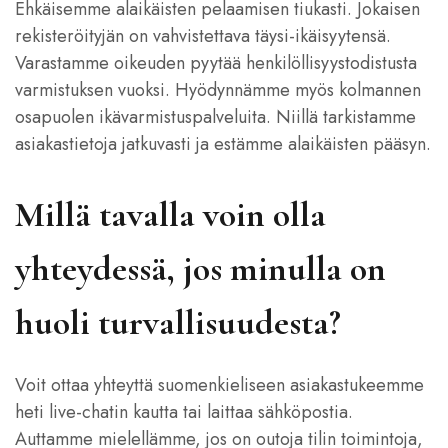
Ehkäisemme alaikäisten pelaamisen tiukasti. Jokaisen
rekisteröityjän on vahvistettava täysi-ikäisyytensä.
Varastamme oikeuden pyytää henkilöllisyystodistusta
varmistuksen vuoksi. Hyödynnämme myös kolmannen
osapuolen ikävarmistuspalveluita. Niillä tarkistamme
asiakastietoja jatkuvasti ja estämme alaikäisten pääsyn.
Millä tavalla voin olla
yhteydessä, jos minulla on
huoli turvallisuudesta?
Voit ottaa yhteyttä suomenkieliseen asiakastukeemme
heti live-chatin kautta tai laittaa sähköpostia.
Auttamme mielellämme, jos on outoja tilin toimintoja,