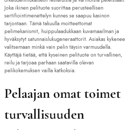
oikeudenmukaisesti testatuista ja varmoista peleistään.
Joka ikinen pelituote suorittaa perusteellisen
sertifiointimenettelyn kunnes se saapuu kasinon
tarjontaan. Tämä takuulla moitteettomat
pelimekanismit, huippulaadukkaan kuvamaailman ja
hyväksytyt satunnaislukugeneraattorit. Asiakas kykenee
valitsemaan minkä vain pelin täysin varmuudella.
Käyttäjä tietää, että kyseinen pelituote on turvallinen,
reilu ja tarjoaa parhaan saatavilla olevan
pelikokemuksen vailla katkoksia.
Pelaajan omat toimet
turvallisuuden