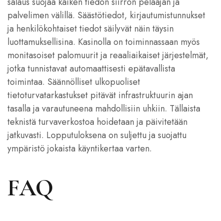
salaus suojaa kaiken tiedon siirron pelaajan ja
palvelimen välillä. Säästötiedot, kirjautumistunnukset
ja henkilökohtaiset tiedot säilyvät näin täysin
luottamuksellisina. Kasinolla on toiminnassaan myös
monitasoiset palomuurit ja reaaliaikaiset järjestelmät,
jotka tunnistavat automaattisesti epätavallista
toimintaa. Säännölliset ulkopuoliset
tietoturvatarkastukset pitävät infrastruktuurin ajan
tasalla ja varautuneena mahdollisiin uhkiin. Tällaista
teknistä turvaverkostoa hoidetaan ja päivitetään
jatkuvasti. Lopputuloksena on suljettu ja suojattu
ympäristö jokaista käyntikertaa varten.
FAQ