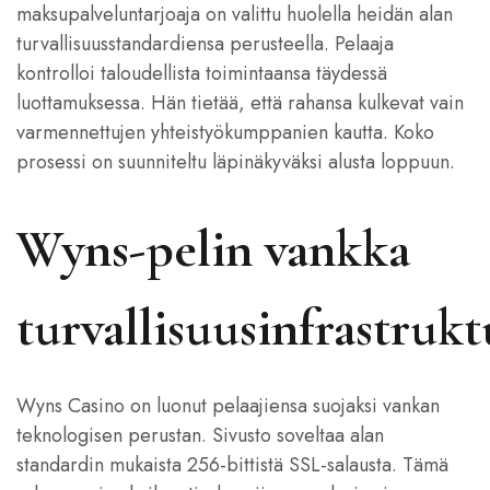
maksupalveluntarjoaja on valittu huolella heidän alan
turvallisuusstandardiensa perusteella. Pelaaja
kontrolloi taloudellista toimintaansa täydessä
luottamuksessa. Hän tietää, että rahansa kulkevat vain
varmennettujen yhteistyökumppanien kautta. Koko
prosessi on suunniteltu läpinäkyväksi alusta loppuun.
Wyns-pelin vankka
turvallisuusinfrastrukt
Wyns Casino on luonut pelaajiensa suojaksi vankan
teknologisen perustan. Sivusto soveltaa alan
standardin mukaista 256-bittistä SSL-salausta. Tämä