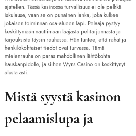
ajatellen. Tässä kasinossa turvallisuus ei ole pelkkä
iskulause, vaan se on punainen lanka, joka kulkee
jokaisen toiminnan osa-alueen läpi. Pelaaja pystyy
keskittymään nauttimaan laajasta pelitarjonnasta ja
tarjouksista täysin rauhassa. Hän tuntee, että rahat ja
henkilökohtaiset tiedot ovat turvassa. Tämä
mielenrauha on paras mahdollinen lähtökohta
hauskanpidolle, ja siihen Wyns Casino on keskittynyt
alusta asti.
Mistä syystä kasinon
pelaamislupa ja