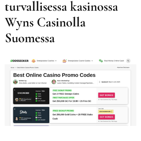
turvallisessa kasinossa
Wyns Casinolla
Suomessa