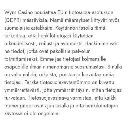
Wyns Casino noudattaa EU:n tietosuoja-asetuksen
(GDPR) määräyksiä. Nämä määräykset liittyvät myös
suomalaisia asiakkaita. Käytännön tasolla tämä
tarkoittaa, että henkilötietojasi käytetään
oikeudellisesti, reilusti ja avoimesti. Hankimme vain
ne tiedot, jotka ovat pakollisia palvelun
toimittamiseksi. Emme jaa tietojasi kolmansille
osapuolille ilman nimenomaista suostumustasi. Sinulla
on valta nähdä, oikaista, poistaa ja luovuttaa omia
tietojasi. Tarkka tietosuojakäytäntömme on kuvattu
ymmärrettävästi, jotta ymmärrät täysin, miten tietojasi
turvataan. Tietosuojavastaava varmistaa, että kaikki
toimenpiteet ovat ajan tasalla ja että henkilötietojen
käytössä ei ole ongelmia.