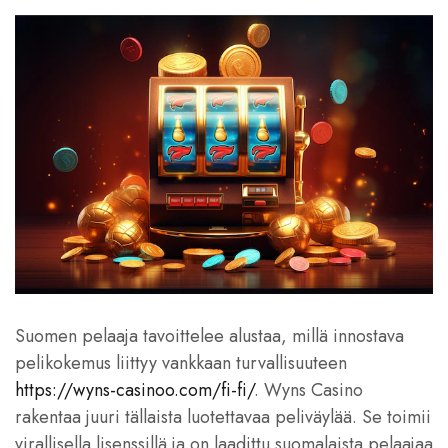
Suomen pelaaja tavoittelee alustaa, millä innostava
pelikokemus liittyy vankkaan turvallisuuteen
https://wyns-casinoo.com/fi-fi/
. Wyns Casino
rakentaa juuri tällaista luotettavaa peliväylää. Se toimii
virallisella lisenssillä ja on laadittu suomalaista pelaajaa