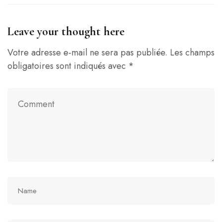
Leave your thought here
Votre adresse e-mail ne sera pas publiée.
Les champs
obligatoires sont indiqués avec
*