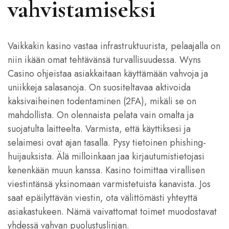
vahvistamiseksi
Vaikkakin kasino vastaa infrastruktuurista, pelaajalla on
niin ikään omat tehtävänsä turvallisuudessa. Wyns
Casino ohjeistaa asiakkaitaan käyttämään vahvoja ja
uniikkeja salasanoja. On suositeltavaa aktivoida
kaksivaiheinen todentaminen (2FA), mikäli se on
mahdollista. On olennaista pelata vain omalta ja
suojatulta laitteelta. Varmista, että käyttiksesi ja
selaimesi ovat ajan tasalla. Pysy tietoinen phishing-
huijauksista. Älä milloinkaan jaa kirjautumistietojasi
kenenkään muun kanssa. Kasino toimittaa virallisen
viestintänsä yksinomaan varmistetuista kanavista. Jos
saat epäilyttävän viestin, ota välittömästi yhteyttä
asiakastukeen. Nämä vaivattomat toimet muodostavat
yhdessä vahvan puolustuslinjan.