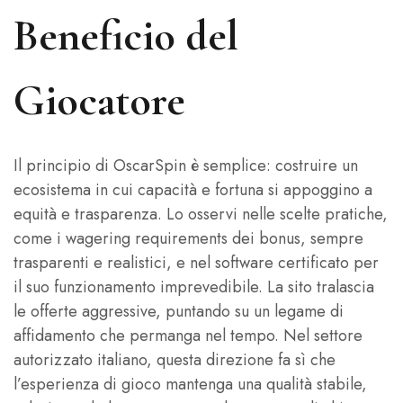
Beneficio del
Giocatore
Il principio di OscarSpin è semplice: costruire un
ecosistema in cui capacità e fortuna si appoggino a
equità e trasparenza. Lo osservi nelle scelte pratiche,
come i wagering requirements dei bonus, sempre
trasparenti e realistici, e nel software certificato per
il suo funzionamento imprevedibile. La sito tralascia
le offerte aggressive, puntando su un legame di
affidamento che permanga nel tempo. Nel settore
autorizzato italiano, questa direzione fa sì che
l’esperienza di gioco mantenga una qualità stabile,