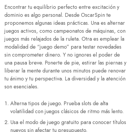
Encontrar tu equilibrio perfecto entre excitación y
dominio es algo personal. Desde OscarSpin te
proponemos algunas ideas prácticas. Una es alternar
juegos activos, como campeonatos de máquinas, con
juegos más relajados de la ruleta. Otra es emplear la
modalidad de “juego demo” para testar novedades
sin comprometer dinero. Y no ignores el poder de
una pausa breve. Ponerte de pie, estirar las piernas y
liberar la mente durante unos minutos puede renovar
tu ánimo y tu perspectiva. La diversidad y la atención
son esenciales.
Alterna tipos de juego. Prueba slots de alta
volatilidad con juegos clásicos de ritmo más lento.
Usa el modo de juego gratuito para conocer títulos
nuevos sin afectar tu presupuesto.