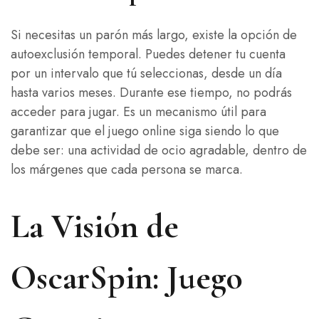
Si necesitas un parón más largo, existe la opción de
autoexclusión temporal. Puedes detener tu cuenta
por un intervalo que tú seleccionas, desde un día
hasta varios meses. Durante ese tiempo, no podrás
acceder para jugar. Es un mecanismo útil para
garantizar que el juego online siga siendo lo que
debe ser: una actividad de ocio agradable, dentro de
los márgenes que cada persona se marca.
La Visión de
OscarSpin: Juego