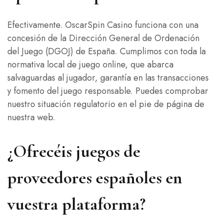
Efectivamente. OscarSpin Casino funciona con una
concesión de la Dirección General de Ordenación
del Juego (DGOJ) de España. Cumplimos con toda la
normativa local de juego online, que abarca
salvaguardas al jugador, garantía en las transacciones
y fomento del juego responsable. Puedes comprobar
nuestro situación regulatorio en el pie de página de
nuestra web.
¿Ofrecéis juegos de
proveedores españoles en
vuestra plataforma?