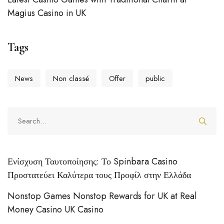
Magius Casino in UK
Tags
News
Non classé
Offer
public
Ενίσχυση Ταυτοποίησης: Το Spinbara Casino
Προστατεύει Καλύτερα τους Προφίλ στην Ελλάδα
Nonstop Games Nonstop Rewards for UK at Real
Money Casino UK Casino