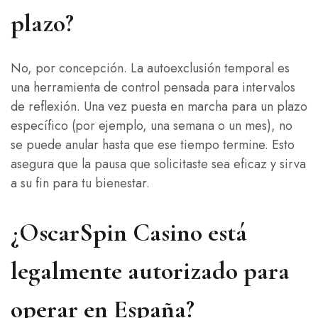
plazo?
No, por concepción. La autoexclusión temporal es
una herramienta de control pensada para intervalos
de reflexión. Una vez puesta en marcha para un plazo
específico (por ejemplo, una semana o un mes), no
se puede anular hasta que ese tiempo termine. Esto
asegura que la pausa que solicitaste sea eficaz y sirva
a su fin para tu bienestar.
¿OscarSpin Casino está
legalmente autorizado para
operar en España?