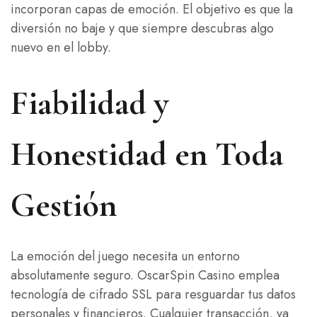
incorporan capas de emoción. El objetivo es que la
diversión no baje y que siempre descubras algo
nuevo en el lobby.
Fiabilidad y
Honestidad en Toda
Gestión
La emoción del juego necesita un entorno
absolutamente seguro. OscarSpin Casino emplea
tecnología de cifrado SSL para resguardar tus datos
personales y financieros. Cualquier transacción, ya