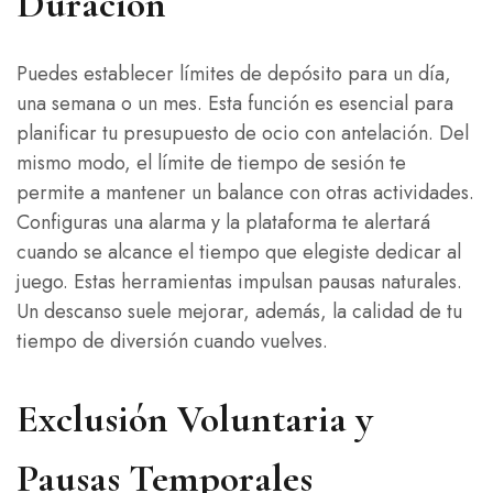
Duración
Puedes establecer límites de depósito para un día,
una semana o un mes. Esta función es esencial para
planificar tu presupuesto de ocio con antelación. Del
mismo modo, el límite de tiempo de sesión te
permite a mantener un balance con otras actividades.
Configuras una alarma y la plataforma te alertará
cuando se alcance el tiempo que elegiste dedicar al
juego. Estas herramientas impulsan pausas naturales.
Un descanso suele mejorar, además, la calidad de tu
tiempo de diversión cuando vuelves.
Exclusión Voluntaria y
Pausas Temporales