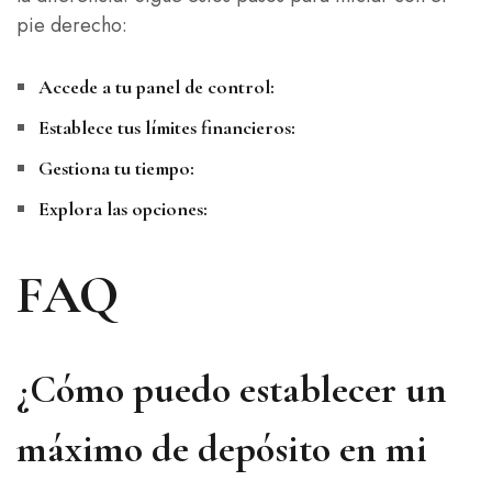
pie derecho:
Accede a tu panel de control:
Establece tus límites financieros:
Gestiona tu tiempo:
Explora las opciones:
FAQ
¿Cómo puedo establecer un
máximo de depósito en mi