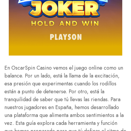
En OscarSpin Casino vemos el juego online como un
balance. Por un lado, está la llama de la excitación,
esa presión que experimentas cuando los rodillos
están a punto de detenerse. Por otro, está la
tranquilidad de saber que tú llevas las riendas. Para
nuestros jugadores en España, hemos desarrollado
una plataforma que alimenta ambos sentimientos a la
vez. Esta guía explora cada herramienta y función