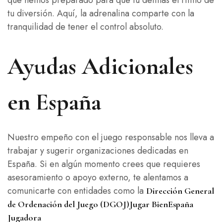
que hemos preparado para que tú definas el ritmo de
tu diversión. Aquí, la adrenalina comparte con la
tranquilidad de tener el control absoluto.
Ayudas Adicionales
en España
Nuestro empeño con el juego responsable nos lleva a
trabajar y sugerir organizaciones dedicadas en
España. Si en algún momento crees que requieres
asesoramiento o apoyo externo, te alentamos a
comunicarte con entidades como la
Dirección General
de Ordenación del Juego (DGOJ)
Jugar Bien
España
Jugadora