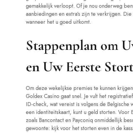
gemakkelijk verloopt. Of je nou onderweg ben
aanbiedingen en extra’s zijn te verkrijgen. Die 
wanneer het u goed uitkomt.
Stappenplan om U
en Uw Eerste Stort
Om deze wekelijkse premies te kunnen krijgen,
Goldex Casino gaat snel. Je vult het registratie
ID-check, wat vereist is volgens de Belgische 
een identiteitskaart, kunt u geld storten. Vo
zoals Bancontact en Payconiq onmiddellijk besc
gewoonte: kijk voor het storten even in de kass