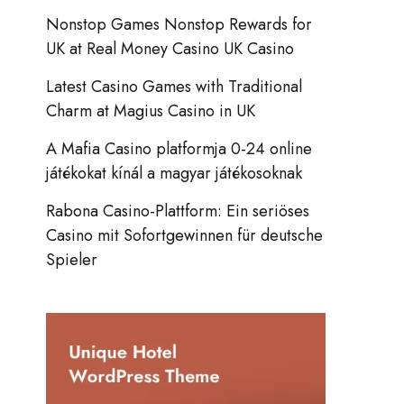
Nonstop Games Nonstop Rewards for
UK at Real Money Casino UK Casino
Latest Casino Games with Traditional
Charm at Magius Casino in UK
A Mafia Casino platformja 0-24 online
játékokat kínál a magyar játékosoknak
Rabona Casino-Plattform: Ein seriöses
Casino mit Sofortgewinnen für deutsche
Spieler