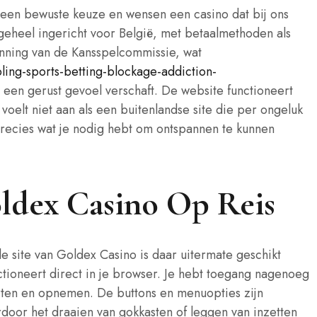
een bewuste keuze en wensen een casino dat bij ons
 geheel ingericht voor België, met betaalmethoden als
nning van de Kansspelcommissie, wat
ling-sports-betting-blockage-addiction-
een gerust gevoel verschaft. De website functioneert
voelt niet aan als een buitenlandse site die per ongeluk
, precies wat je nodig hebt om ontspannen te kunnen
ldex Casino Op Reis
e site van Goldex Casino is daar uitermate geschikt
nctioneert direct in je browser. Je hebt toegang nagenoeg
orten en opnemen. De buttons en menuopties zijn
door het draaien van gokkasten of leggen van inzetten