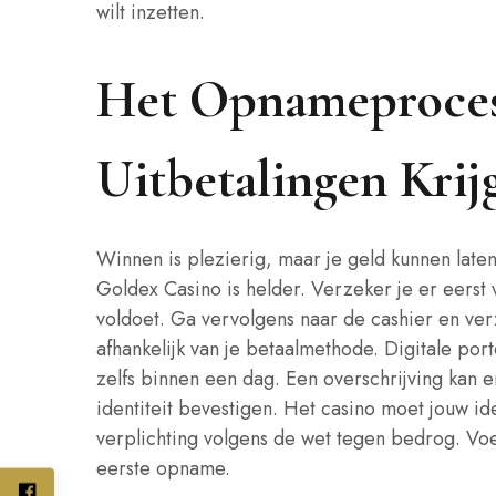
wilt inzetten.
Het Opnameproces:
Uitbetalingen Krij
Winnen is plezierig, maar je geld kunnen laten
Goldex Casino is helder. Verzeker je er eerst
voldoet. Ga vervolgens naar de cashier en ver
afhankelijk van je betaalmethode. Digitale port
zelfs binnen een dag. Een overschrijving kan e
identiteit bevestigen. Het casino moet jouw ide
verplichting volgens de wet tegen bedrog. Voer d
eerste opname.