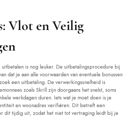
 Vlot en Veilig
gen
 uitbetalen is nog leuker. De uitbetalingsprocedure bij
 van dat je aan alle voorwaarden van eventuele bonussen
zoek een uitbetaling. De verwerkingssnelheid is
emonnees zoals Skrill zijn doorgaans het snelst, soms
nkele werkdagen duren. Iets wat je moet doen is je
ntiteit en woonadres verifiëren. Dit betreft een
it tijdig uit, zodat het niet tot vertraging leidt bij je