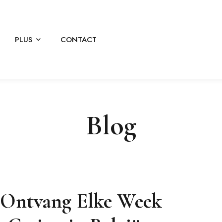
PLUS
CONTACT
Blog
 Ontvang Elke Week