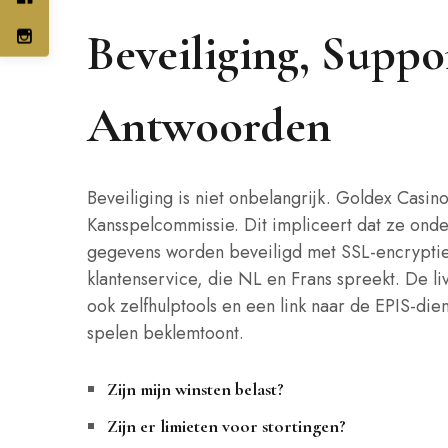
Beveiliging, Suppo
Antwoorden
Beveiliging is niet onbelangrijk. Goldex Casin
Kansspelcommissie. Dit impliceert dat ze onder
gegevens worden beveiligd met SSL-encryptie.
klantenservice, die NL en Frans spreekt. De li
ook zelfhulptools en een link naar de EPIS-di
spelen beklemtoont.
Zijn mijn winsten belast?
Zijn er limieten voor stortingen?