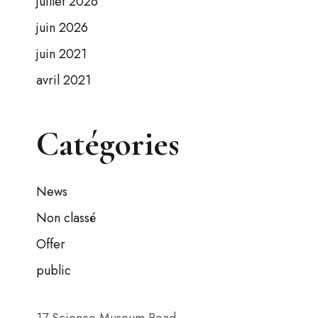
juillet 2026
juin 2026
juin 2021
avril 2021
Catégories
News
Non classé
Offer
public
17 Science Museum Road,