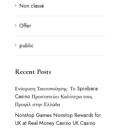
Non classé
Offer
public
Recent Posts
Ενίσχυση Ταυτοποίησης: Το Spinbara
Casino Προστατεύει Καλύτερα τους
Προφίλ στην Ελλάδα
Nonstop Games Nonstop Rewards for
UK at Real Money Casino UK Casino