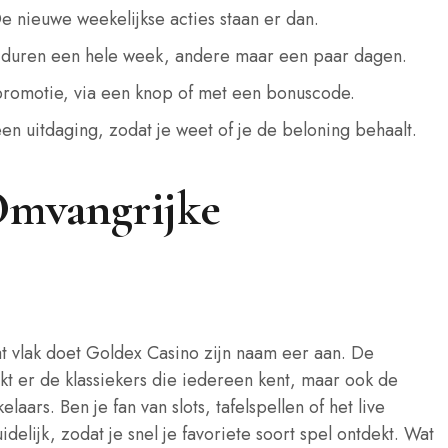
 nieuwe weekelijkse acties staan er dan.
 duren een hele week, andere maar een paar dagen.
promotie, via een knop of met een bonuscode.
en uitdaging, zodat je weet of je de beloning behaalt.
Omvangrijke
at vlak doet Goldex Casino zijn naam eer aan. De
ekt er de klassiekers die iedereen kent, maar ook de
ars. Ben je fan van slots, tafelspellen of het live
idelijk, zodat je snel je favoriete soort spel ontdekt. Wat