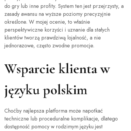
do gry lub inne profity. System ten jest przejrzysty, a
zasady awansu na wyższe poziomy precyzyjnie
określone. W mojej ocenie, to właśnie
perspektywiczne korzyści i uznanie dla stałych
klientów tworzą prawdziwą lojalność, a nie
jednorazowe, często zwodne promocje.
Wsparcie klienta w
języku polskim
Choćby najlepsza platforma może napotkać
techniczne lub proceduralne komplikacje, dlatego
dostępność pomocy w rodzimym języku jest