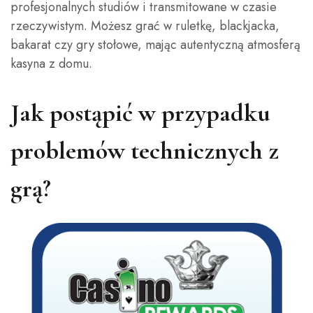
profesjonalnych studiów i transmitowane w czasie
rzeczywistym. Możesz grać w ruletkę, blackjacka,
bakarat czy gry stołowe, mając autentyczną atmosferą
kasyna z domu.
Jak postąpić w przypadku
problemów technicznych z
grą?