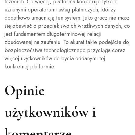
trzecich. Co więcej, platforma kooperuje tylko z
uznanymi operatorami usług płatniczych, którzy
dodatkowo umacniają ten system. Jako gracz nie masz
się obawiać o przeciek swoich wrażliwych danych, co
jest fundamentem długoterminowej relacji
zbudowanej na zaufaniu. To akurat takie podejście do
bezpieczeństwa technologicznego przyciąga coraz
więcej użytkowników do bycia oddanymi tej
konkretnej platformie.
Opinie
użytkowników i
komentarze