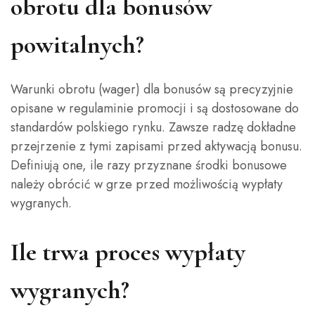
obrotu dla bonusów
powitalnych?
Warunki obrotu (wager) dla bonusów są precyzyjnie
opisane w regulaminie promocji i są dostosowane do
standardów polskiego rynku. Zawsze radzę dokładne
przejrzenie z tymi zapisami przed aktywacją bonusu.
Definiują one, ile razy przyznane środki bonusowe
należy obrócić w grze przed możliwością wypłaty
wygranych.
Ile trwa proces wypłaty
wygranych?