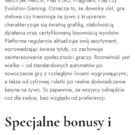
takich jak NetEnt, Play’n GO, Pragmatic Play czy
Evolution Gaming. Oznacza to, że dowolny slot, gra
stołowa czy transmisja na żywo z krupierem
charakteryzuje się świetną grafiką, stabilnością
działania oraz certyfikowaną losowością wyników.
Platforma regularnie aktualizuje swój asortyment,
wprowadzając świeże tytuły, co zachowuje
zainteresowanie społeczności graczy. Rozmaitość jest
wielka – od standardowych automatów po
nowoczesne gry z rozległymi liniami wygrywającymi,
a także od cyfrowej ruletki po realne doświadczenie
kasyna na żywo. To zapewnia, że wszyscy odnajdzie
coś dla siebie, bez względu od preferencji.
Specjalne bonusy i