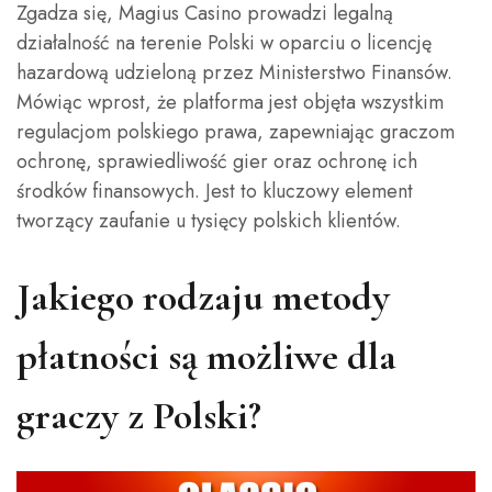
Zgadza się, Magius Casino prowadzi legalną
działalność na terenie Polski w oparciu o licencję
hazardową udzieloną przez Ministerstwo Finansów.
Mówiąc wprost, że platforma jest objęta wszystkim
regulacjom polskiego prawa, zapewniając graczom
ochronę, sprawiedliwość gier oraz ochronę ich
środków finansowych. Jest to kluczowy element
tworzący zaufanie u tysięcy polskich klientów.
Jakiego rodzaju metody
płatności są możliwe dla
graczy z Polski?