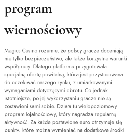
program
wiernościowy
Magius Casino rozumie, że polscy gracze doceniają
nie tylko bezpieczeństwo, ale także korzystne warunki
współpracy. Dlatego platforma przygotowała
specjalną ofertę powitalną, która jest przystosowana
do oczekiwań naszego rynku, z umiarkowanymi
wymaganiami dotyczącymi obrotu. Co jednak
istotniejsze, po jej wykorzystaniu gracze nie są
zostawieni sami sobie. Działa tu wielopoziomowy
program lojalnościowy, który nagradza regularną
aktywność. Za każde postawione euro otrzymuje się
punkty, które można wymieniać na dodatkowe środki