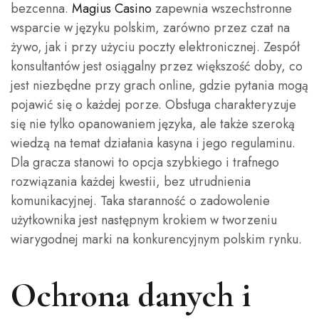
bezcenna.
Magius Casino
zapewnia wszechstronne
wsparcie w języku polskim, zarówno przez czat na
żywo, jak i przy użyciu poczty elektronicznej. Zespół
konsultantów jest osiągalny przez większość doby, co
jest niezbędne przy grach online, gdzie pytania mogą
pojawić się o każdej porze. Obsługa charakteryzuje
się nie tylko opanowaniem języka, ale także szeroką
wiedzą na temat działania kasyna i jego regulaminu.
Dla gracza stanowi to opcja szybkiego i trafnego
rozwiązania każdej kwestii, bez utrudnienia
komunikacyjnej. Taka staranność o zadowolenie
użytkownika jest następnym krokiem w tworzeniu
wiarygodnej marki na konkurencyjnym polskim rynku.
Ochrona danych i