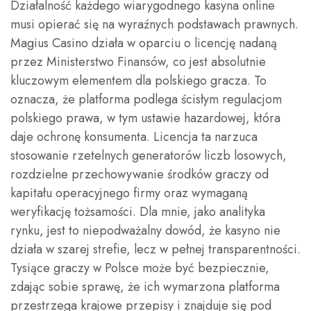
Działalność każdego wiarygodnego kasyna online
musi opierać się na wyraźnych podstawach prawnych.
Magius Casino działa w oparciu o licencję nadaną
przez Ministerstwo Finansów, co jest absolutnie
kluczowym elementem dla polskiego gracza. To
oznacza, że platforma podlega ścisłym regulacjom
polskiego prawa, w tym ustawie hazardowej, która
daje ochronę konsumenta. Licencja ta narzuca
stosowanie rzetelnych generatorów liczb losowych,
rozdzielne przechowywanie środków graczy od
kapitału operacyjnego firmy oraz wymaganą
weryfikację tożsamości. Dla mnie, jako analityka
rynku, jest to niepodważalny dowód, że kasyno nie
działa w szarej strefie, lecz w pełnej transparentności.
Tysiące graczy w Polsce może być bezpiecznie,
zdając sobie sprawę, że ich wymarzona platforma
przestrzega krajowe przepisy i znajduje się pod