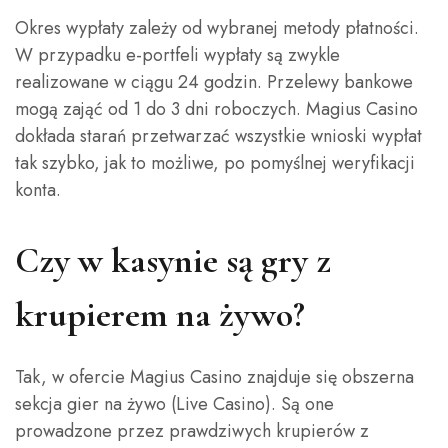
Okres wypłaty zależy od wybranej metody płatności.
W przypadku e-portfeli wypłaty są zwykle
realizowane w ciągu 24 godzin. Przelewy bankowe
mogą zająć od 1 do 3 dni roboczych. Magius Casino
dokłada starań przetwarzać wszystkie wnioski wypłat
tak szybko, jak to możliwe, po pomyślnej weryfikacji
konta.
Czy w kasynie są gry z
krupierem na żywo?
Tak, w ofercie Magius Casino znajduje się obszerna
sekcja gier na żywo (Live Casino). Są one
prowadzone przez prawdziwych krupierów z