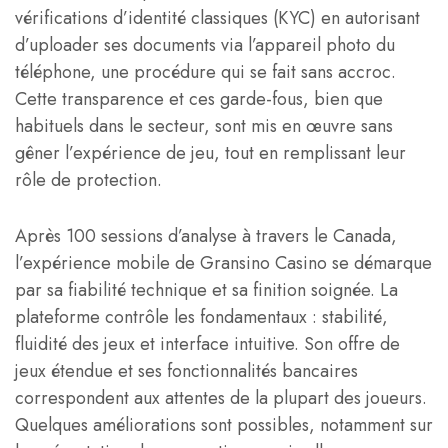
vérifications d’identité classiques (KYC) en autorisant
d’uploader ses documents via l’appareil photo du
téléphone, une procédure qui se fait sans accroc.
Cette transparence et ces garde-fous, bien que
habituels dans le secteur, sont mis en œuvre sans
gêner l’expérience de jeu, tout en remplissant leur
rôle de protection.
Après 100 sessions d’analyse à travers le Canada,
l’expérience mobile de Gransino Casino se démarque
par sa fiabilité technique et sa finition soignée. La
plateforme contrôle les fondamentaux : stabilité,
fluidité des jeux et interface intuitive. Son offre de
jeux étendue et ses fonctionnalités bancaires
correspondent aux attentes de la plupart des joueurs.
Quelques améliorations sont possibles, notamment sur