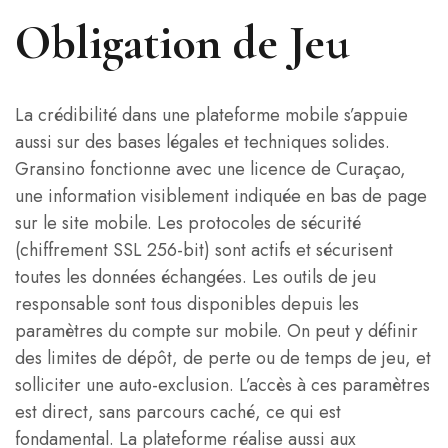
Obligation de Jeu
La crédibilité dans une plateforme mobile s’appuie
aussi sur des bases légales et techniques solides.
Gransino fonctionne avec une licence de Curaçao,
une information visiblement indiquée en bas de page
sur le site mobile. Les protocoles de sécurité
(chiffrement SSL 256-bit) sont actifs et sécurisent
toutes les données échangées. Les outils de jeu
responsable sont tous disponibles depuis les
paramètres du compte sur mobile. On peut y définir
des limites de dépôt, de perte ou de temps de jeu, et
solliciter une auto-exclusion. L’accès à ces paramètres
est direct, sans parcours caché, ce qui est
fondamental. La plateforme réalise aussi aux