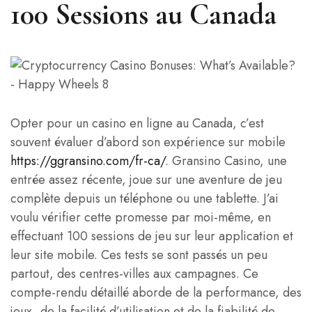
100 Sessions au Canada
Opter pour un casino en ligne au Canada, c’est
souvent évaluer d’abord son expérience sur mobile
https://ggransino.com/fr-ca/
. Gransino Casino, une
entrée assez récente, joue sur une aventure de jeu
complète depuis un téléphone ou une tablette. J’ai
voulu vérifier cette promesse par moi-même, en
effectuant 100 sessions de jeu sur leur application et
leur site mobile. Ces tests se sont passés un peu
partout, des centres-villes aux campagnes. Ce
compte-rendu détaillé aborde de la performance, des
jeux, de la facilité d’utilisation et de la fiabilité de