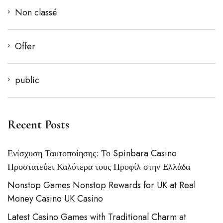
Non classé
Offer
public
Recent Posts
Ενίσχυση Ταυτοποίησης: Το Spinbara Casino
Προστατεύει Καλύτερα τους Προφίλ στην Ελλάδα
Nonstop Games Nonstop Rewards for UK at Real
Money Casino UK Casino
Latest Casino Games with Traditional Charm at