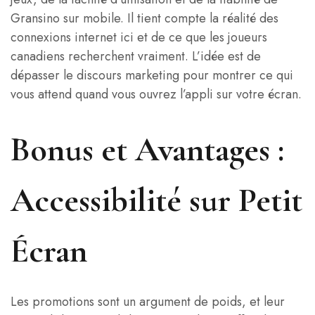
Gransino sur mobile. Il tient compte la réalité des
connexions internet ici et de ce que les joueurs
canadiens recherchent vraiment. L’idée est de
dépasser le discours marketing pour montrer ce qui
vous attend quand vous ouvrez l’appli sur votre écran.
Bonus et Avantages :
Accessibilité sur Petit
Écran
Les promotions sont un argument de poids, et leur