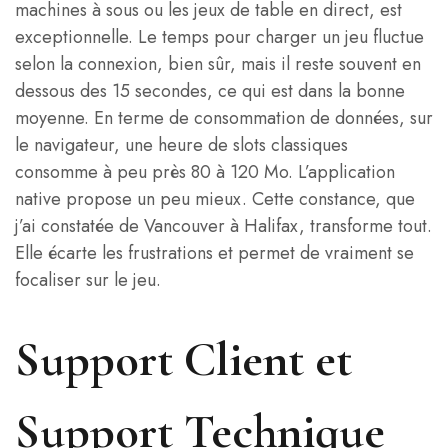
machines à sous ou les jeux de table en direct, est
exceptionnelle. Le temps pour charger un jeu fluctue
selon la connexion, bien sûr, mais il reste souvent en
dessous des 15 secondes, ce qui est dans la bonne
moyenne. En terme de consommation de données, sur
le navigateur, une heure de slots classiques
consomme à peu près 80 à 120 Mo. L’application
native propose un peu mieux. Cette constance, que
j’ai constatée de Vancouver à Halifax, transforme tout.
Elle écarte les frustrations et permet de vraiment se
focaliser sur le jeu.
Support Client et
Support Technique