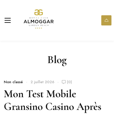
Blog
Non classé
2 juillet 2026
(0)
Mon Test Mobile
Gransino Casino Après