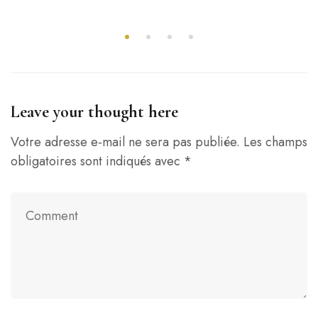
Leave your thought here
Votre adresse e-mail ne sera pas publiée.
Les champs
obligatoires sont indiqués avec
*