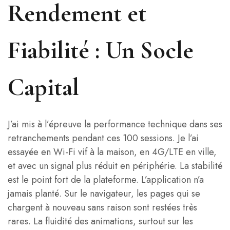
Rendement et
Fiabilité : Un Socle
Capital
J’ai mis à l’épreuve la performance technique dans ses
retranchements pendant ces 100 sessions. Je l’ai
essayée en Wi-Fi vif à la maison, en 4G/LTE en ville,
et avec un signal plus réduit en périphérie. La stabilité
est le point fort de la plateforme. L’application n’a
jamais planté. Sur le navigateur, les pages qui se
chargent à nouveau sans raison sont restées très
rares. La fluidité des animations, surtout sur les