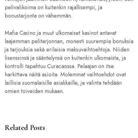
pelivalikoima on kuitenkin rajallisempi, ja
bonustarjonta on vähemmän.
Mafia Casino ja muut ulkomaiset kasinot antavat
laajemman pelitarjonnan, monesti suurempia bonuksia
ja tarjouksia sekä erilaisia maksuvaihtoehtoja. Niiden
lisenssinsä ja sääntelynsä on kuitenkin ulkomaista, ja
kontrolli tapahtuu Curacaossa. Pelaajan on itse
harkittava näitä asioita. Molemmat vaihtoehdot ovat
laillisia suomalaisille asiakkaille, ja valinta tehdään
omien toiveiden mukaan.
Related Posts