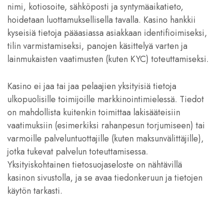
nimi, kotiosoite, sähköposti ja syntymäaikatieto,
hoidetaan luottamuksellisella tavalla. Kasino hankkii
kyseisiä tietoja pääasiassa asiakkaan identifioimiseksi,
tilin varmistamiseksi, panojen käsittelyä varten ja
lainmukaisten vaatimusten (kuten KYC) toteuttamiseksi.
Kasino ei jaa tai jaa pelaajien yksityisiä tietoja
ulkopuolisille toimijoille markkinointimielessä. Tiedot
on mahdollista kuitenkin toimittaa lakisääteisiin
vaatimuksiin (esimerkiksi rahanpesun torjumiseen) tai
varmoille palveluntuottajille (kuten maksunvälittäjille),
jotka tukevat palvelun toteuttamisessa.
Yksityiskohtainen tietosuojaseloste on nähtävillä
kasinon sivustolla, ja se avaa tiedonkeruun ja tietojen
käytön tarkasti.