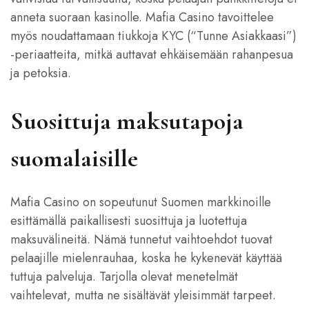
anneta suoraan kasinolle. Mafia Casino tavoittelee
myös noudattamaan tiukkoja KYC (“Tunne Asiakkaasi”)
-periaatteita, mitkä auttavat ehkäisemään rahanpesua
ja petoksia.
Suosittuja maksutapoja
suomalaisille
Mafia Casino on sopeutunut Suomen markkinoille
esittämällä paikallisesti suosittuja ja luotettuja
maksuvälineitä. Nämä tunnetut vaihtoehdot tuovat
pelaajille mielenrauhaa, koska he kykenevät käyttää
tuttuja palveluja. Tarjolla olevat menetelmät
vaihtelevat, mutta ne sisältävät yleisimmät tarpeet.