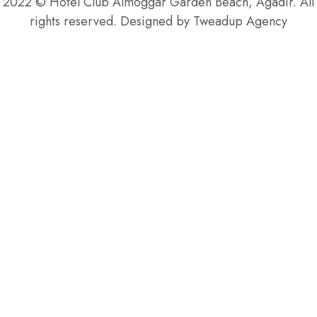
2022 © Hotel Club Almoggar Garden Beach, Agadir. All
rights reserved. Designed by Tweadup Agency