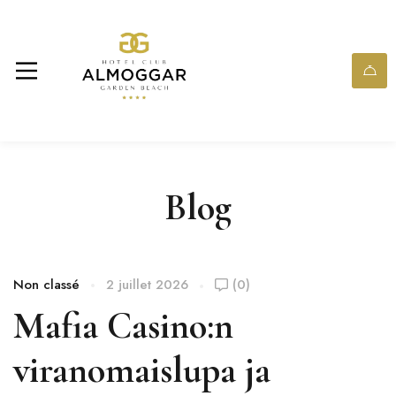
Blog
Non classé
2 juillet 2026
(0)
Mafia Casino:n
viranomaislupa ja