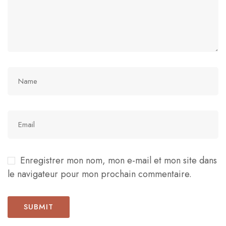
Enregistrer mon nom, mon e-mail et mon site dans
le navigateur pour mon prochain commentaire.