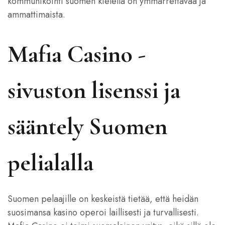
kommunikointi suomen kielellä on ymmärrettävää ja
ammattimaista.
Mafia Casino -
sivuston lisenssi ja
sääntely Suomen
pelialalla
Suomen pelaajille on keskeistä tietää, että heidän
suosimansa kasino operoi laillisesti ja turvallisesti.