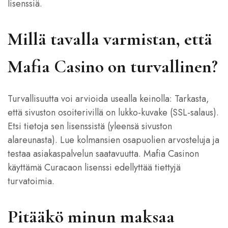
lisenssiä.
Millä tavalla varmistan, että
Mafia Casino on turvallinen?
Turvallisuutta voi arvioida usealla keinolla: Tarkasta,
että sivuston osoiterivillä on lukko-kuvake (SSL-salaus).
Etsi tietoja sen lisenssistä (yleensä sivuston
alareunasta). Lue kolmansien osapuolien arvosteluja ja
testaa asiakaspalvelun saatavuutta. Mafia Casinon
käyttämä Curacaon lisenssi edellyttää tiettyjä
turvatoimia.
Pitääkö minun maksaa