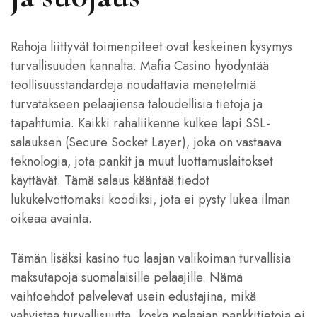
Rahoja liittyvät toimenpiteet ovat keskeinen kysymys
turvallisuuden kannalta. Mafia Casino hyödyntää
teollisuusstandardeja noudattavia menetelmiä
turvatakseen pelaajiensa taloudellisia tietoja ja
tapahtumia. Kaikki rahaliikenne kulkee läpi SSL-
salauksen (Secure Socket Layer), joka on vastaava
teknologia, jota pankit ja muut luottamuslaitokset
käyttävät. Tämä salaus kääntää tiedot
lukukelvottomaksi koodiksi, jota ei pysty lukea ilman
oikeaa avainta.
Tämän lisäksi kasino tuo laajan valikoiman turvallisia
maksutapoja suomalaisille pelaajille. Nämä
vaihtoehdot palvelevat usein edustajina, mikä
vahvistaa turvallisuutta, koska pelaajan pankkitietoja ei