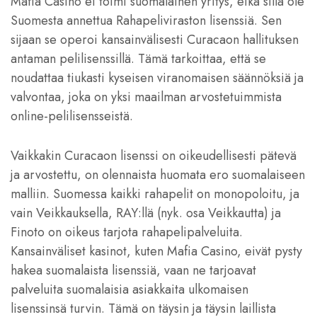
Mafia Casino ei toimi suomalainen yritys, eikä sillä ole
Suomesta annettua Rahapeliviraston lisenssiä. Sen
sijaan se operoi kansainvälisesti Curacaon hallituksen
antaman pelilisenssillä. Tämä tarkoittaa, että se
noudattaa tiukasti kyseisen viranomaisen säännöksiä ja
valvontaa, joka on yksi maailman arvostetuimmista
online-pelilisensseistä.
Vaikkakin Curacaon lisenssi on oikeudellisesti pätevä
ja arvostettu, on olennaista huomata ero suomalaiseen
malliin. Suomessa kaikki rahapelit on monopoloitu, ja
vain Veikkauksella, RAY:llä (nyk. osa Veikkautta) ja
Finoto on oikeus tarjota rahapelipalveluita.
Kansainväliset kasinot, kuten Mafia Casino, eivät pysty
hakea suomalaista lisenssiä, vaan ne tarjoavat
palveluita suomalaisia asiakkaita ulkomaisen
lisenssinsä turvin. Tämä on täysin ja täysin laillista