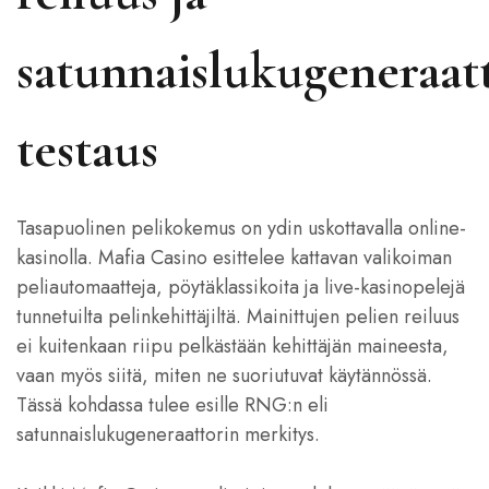
satunnaislukugeneraat
testaus
Tasapuolinen pelikokemus on ydin uskottavalla online-
kasinolla. Mafia Casino esittelee kattavan valikoiman
peliautomaatteja, pöytäklassikoita ja live-kasinopelejä
tunnetuilta pelinkehittäjiltä. Mainittujen pelien reiluus
ei kuitenkaan riipu pelkästään kehittäjän maineesta,
vaan myös siitä, miten ne suoriutuvat käytännössä.
Tässä kohdassa tulee esille RNG:n eli
satunnaislukugeneraattorin merkitys.