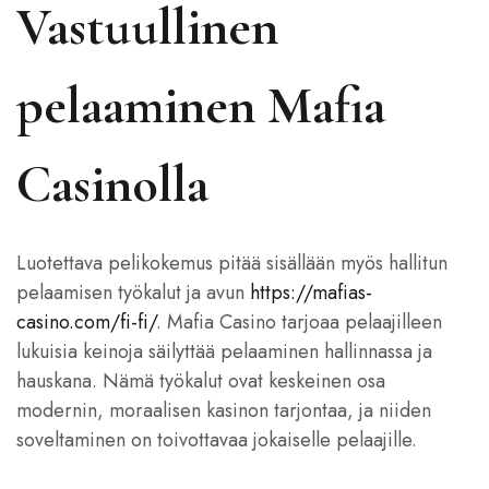
Vastuullinen
pelaaminen Mafia
Casinolla
Luotettava pelikokemus pitää sisällään myös hallitun
pelaamisen työkalut ja avun
https://mafias-
casino.com/fi-fi/
. Mafia Casino tarjoaa pelaajilleen
lukuisia keinoja säilyttää pelaaminen hallinnassa ja
hauskana. Nämä työkalut ovat keskeinen osa
modernin, moraalisen kasinon tarjontaa, ja niiden
soveltaminen on toivottavaa jokaiselle pelaajille.