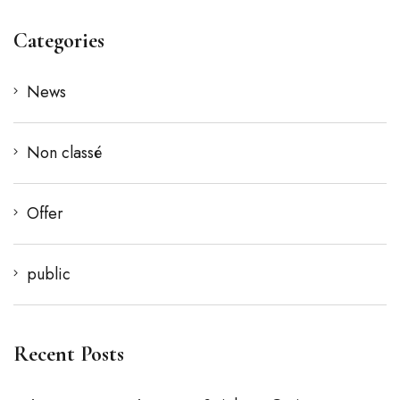
Categories
News
Non classé
Offer
public
Recent Posts