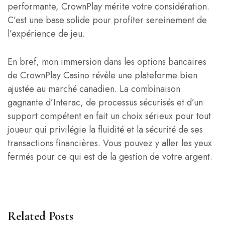
performante, CrownPlay mérite votre considération.
C’est une base solide pour profiter sereinement de
l’expérience de jeu.
En bref, mon immersion dans les options bancaires
de CrownPlay Casino révèle une plateforme bien
ajustée au marché canadien. La combinaison
gagnante d’Interac, de processus sécurisés et d’un
support compétent en fait un choix sérieux pour tout
joueur qui privilégie la fluidité et la sécurité de ses
transactions financières. Vous pouvez y aller les yeux
fermés pour ce qui est de la gestion de votre argent.
Related Posts