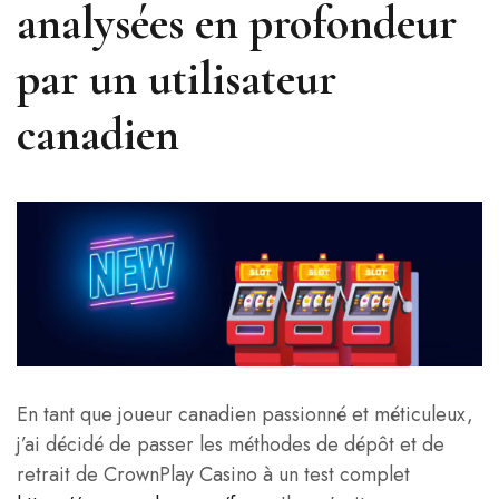
analysées en profondeur
par un utilisateur
canadien
En tant que joueur canadien passionné et méticuleux,
j’ai décidé de passer les méthodes de dépôt et de
retrait de CrownPlay Casino à un test complet