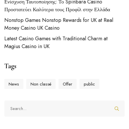
Ενίσχυση Ταυτοποίησης: Το Spinbara Casino
Προστατεύει Καλύτερα τους Προφίλ στην Ελλάδα
Nonstop Games Nonstop Rewards for UK at Real
Money Casino UK Casino
Latest Casino Games with Traditional Charm at
Magius Casino in UK
Tags
News
Non classé
Offer
public