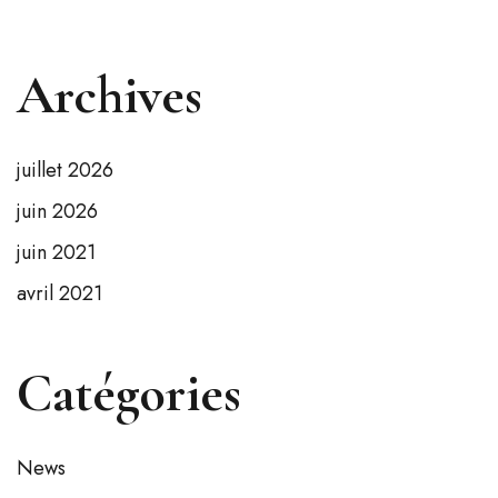
Archives
juillet 2026
juin 2026
juin 2021
avril 2021
Catégories
News