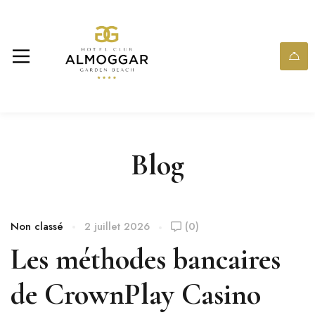
Blog
Non classé
2 juillet 2026
(0)
Les méthodes bancaires
de CrownPlay Casino