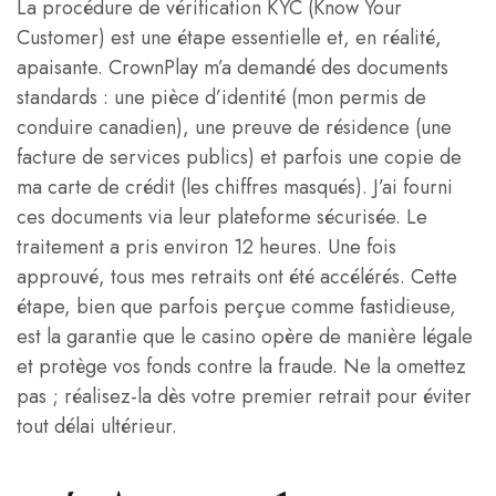
La procédure de vérification KYC (Know Your
Customer) est une étape essentielle et, en réalité,
apaisante. CrownPlay m’a demandé des documents
standards : une pièce d’identité (mon permis de
conduire canadien), une preuve de résidence (une
facture de services publics) et parfois une copie de
ma carte de crédit (les chiffres masqués). J’ai fourni
ces documents via leur plateforme sécurisée. Le
traitement a pris environ 12 heures. Une fois
approuvé, tous mes retraits ont été accélérés. Cette
étape, bien que parfois perçue comme fastidieuse,
est la garantie que le casino opère de manière légale
et protège vos fonds contre la fraude. Ne la omettez
pas ; réalisez-la dès votre premier retrait pour éviter
tout délai ultérieur.