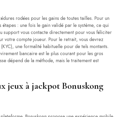
dures rodées pour les gains de toutes tailles. Pour un
 étapes : une fois le gain validé par le système, ce qui
u support vous contacte directement pour vous féliciter
r votre compte joueur. Pour le retrait, vous devrez
é (KYC), une formalité habituelle pour de tels montants.
e virement bancaire est le plus courant pour les gros
tesse dépend de la méthode, mais le traitement est
aux jeux à jackpot Bonuskong
 la plateforme. Bonuskong propose une expérience mobile