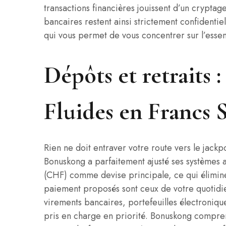
transactions financières jouissent d’un crypta
bancaires restent ainsi strictement confidentiell
qui vous permet de vous concentrer sur l’essenti
Dépôts et retraits 
Fluides en Francs 
Rien ne doit entraver votre route vers le jack
Bonuskong a parfaitement ajusté ses systèmes au
(CHF) comme devise principale, ce qui élimine
paiement proposés sont ceux de votre quotidien
virements bancaires, portefeuilles électronique
pris en charge en priorité. Bonuskong comprend