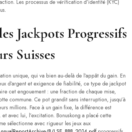
faction. Les processus de vérification d’identité (KYC)
us.
les Jackpots Progressifs
rs Suisses
ation unique, qui va bien au-delà de l’appât du gain. En
jeux d’argent et exigence de fiabilité, ce type de jackpot
aire cet engouement : une fraction de chaque mise,
notte commune. Ce pot grandit sans interruption, jusqu’à
urs millions. Face à un gain fixe, la différence est
t avec lui, l’excitation. Bonuskong a placé cette
me sélectionne avec rigueur les jeux aux
AnnualReportArchive/8/LSE_888_2014.pdf
progressifs