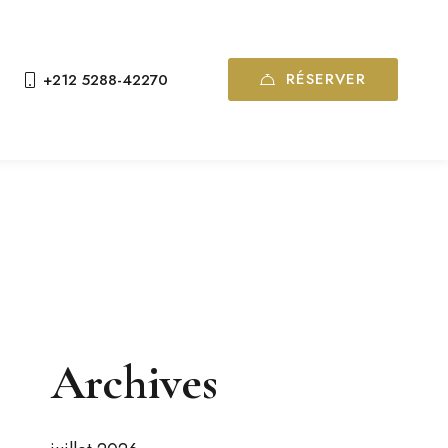
RÉSERVER
+212 5288-42270
Archives