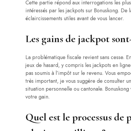
Cette partie répond aux interrogations les plus
intéressés par les jackpots sur Bonuskong. De l
éclaircissements utiles avant de vous lancer.
Les gains de jackpot sont-
La problématique fiscale revient sans cesse. En S
jeux de hasard, y compris les jackpots en ligne
pas soumis à l’impôt sur le revenu. Vous empoc
très important, je vous suggère de consulter un 
situation personnelle ou cantonale. Bonuskong v
votre gain.
Quel est le processus de