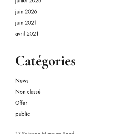
juillet 2026
juin 2026
juin 2021
avril 2021
Catégories
News
Non classé
Offer
public
17 Science Museum Road,