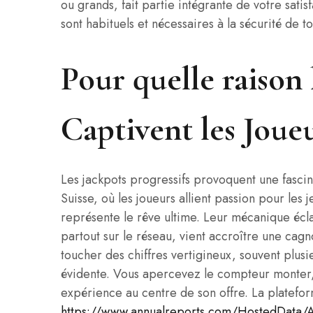
ou grands, fait partie intégrante de votre satis
sont habituels et nécessaires à la sécurité de to
Pour quelle raison 
Captivent les Joueu
Les jackpots progressifs provoquent une fascin
Suisse, où les joueurs allient passion pour les 
représente le rêve ultime. Leur mécanique écl
partout sur le réseau, vient accroître une cag
toucher des chiffres vertigineux, souvent plusie
évidente. Vous apercevez le compteur monter, e
expérience au centre de son offre. La platefor
https://www.annualreports.com/HostedData/