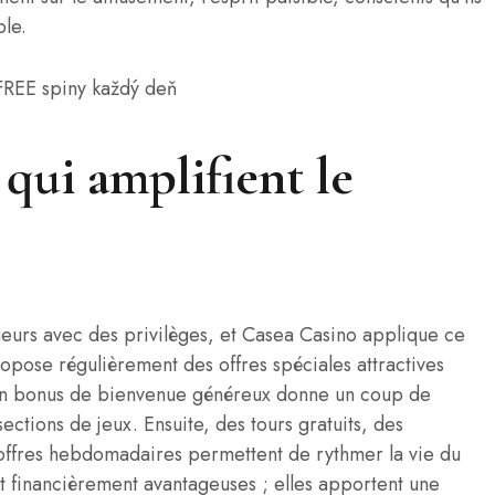
ble.
 qui amplifient le
ueurs avec des privilèges, et Casea Casino applique ce
opose régulièrement des offres spéciales attractives
 Un bonus de bienvenue généreux donne un coup de
ctions de jeux. Ensuite, des tours gratuits, des
s offres hebdomadaires permettent de rythmer la vie du
 financièrement avantageuses ; elles apportent une