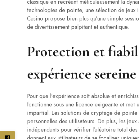
classique en recréant méticuleusement la dynam
technologies de pointe, une sélection de jeux i
Casino propose bien plus qu’une simple session
de divertissement palpitant et authentique.
Protection et fiabili
expérience sereine
Pour que l’expérience soit absolue et enrichiss
fonctionne sous une licence exigeante et met u
impartial. Les solutions de cryptage de pointe
personnelles des utilisateurs. De plus, les jeux
indépendants pour vérifier l’aléatoire total de
donnent aux utilisateurs de se focaliser uniquem