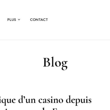
PLUS
CONTACT
Blog
que d’un casino depuis