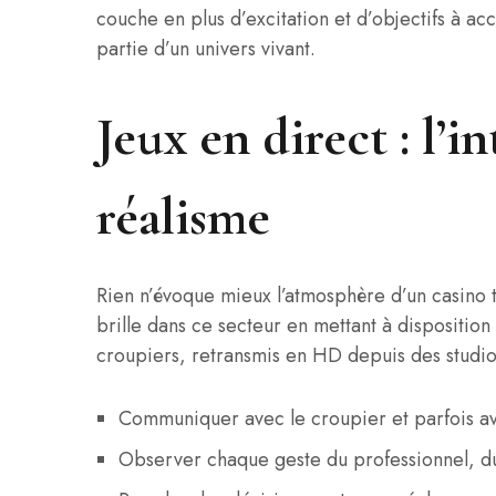
couche en plus d’excitation et d’objectifs à ac
partie d’un univers vivant.
Jeux en direct : l’i
réalisme
Rien n’évoque mieux l’atmosphère d’un casino t
brille dans ce secteur en mettant à disposition
croupiers, retransmis en HD depuis des studios
Communiquer avec le croupier et parfois avec
Observer chaque geste du professionnel, du 