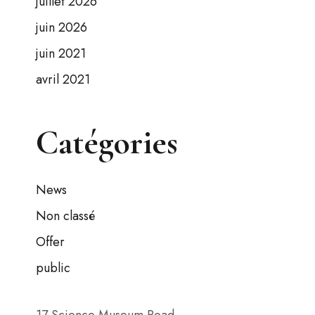
juillet 2026
juin 2026
juin 2021
avril 2021
Catégories
News
Non classé
Offer
public
17 Science Museum Road,