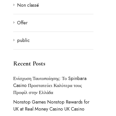
Non classé
Offer
public
Recent Posts
Ενίσχυση Ταυτοποίησης: Το Spinbara
Casino Προστατεύει Καλύτερα τους
Προφίλ στην Ελλάδα
Nonstop Games Nonstop Rewards for
UK at Real Money Casino UK Casino