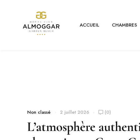
ACCUEIL
CHAMBRES
Non classé
2 juillet 2026
(0)
L’atmosphère authenti