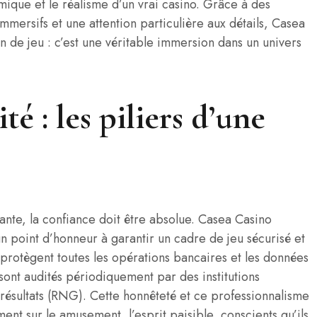
ique et le réalisme d’un vrai casino. Grâce à des
mmersifs et une attention particulière aux détails, Casea
 de jeu : c’est une véritable immersion dans un univers
té : les piliers d’une
ante, la confiance doit être absolue. Casea Casino
n point d’honneur à garantir un cadre de jeu sécurisé et
 protègent toutes les opérations bancaires et les données
 sont audités périodiquement par des institutions
s résultats (RNG). Cette honnêteté et ce professionnalisme
ent sur le amusement, l’esprit paisible, conscients qu’ils