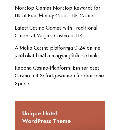
Nonstop Games Nonstop Rewards for
UK at Real Money Casino UK Casino
Latest Casino Games with Traditional
Charm at Magius Casino in UK
A Mafia Casino platformja 0-24 online
játékokat kínál a magyar játékosoknak
Rabona Casino-Plattform: Ein seriöses
Casino mit Sofortgewinnen für deutsche
Spieler