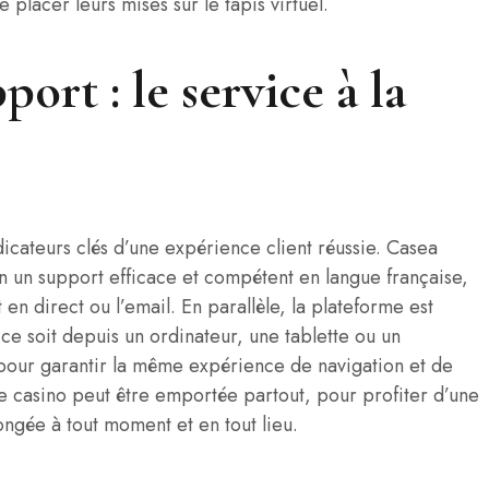
lacer leurs mises sur le tapis virtuel.
port : le service à la
ndicateurs clés d’une expérience client réussie. Casea
n un support efficace et compétent en langue française,
n direct ou l’email. En parallèle, la plateforme est
e soit depuis un ordinateur, une tablette ou un
 pour garantir la même expérience de navigation et de
ce casino peut être emportée partout, pour profiter d’une
ngée à tout moment et en tout lieu.