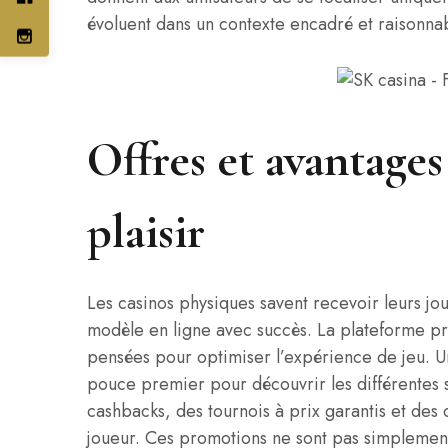
évoluent dans un contexte encadré et raisonna
Offres et avantages
plaisir
Les casinos physiques savent recevoir leurs jo
modèle en ligne avec succès. La plateforme pr
pensées pour optimiser l’expérience de jeu.
pouce premier pour découvrir les différentes se
cashbacks, des tournois à prix garantis et de
joueur. Ces promotions ne sont pas simplement