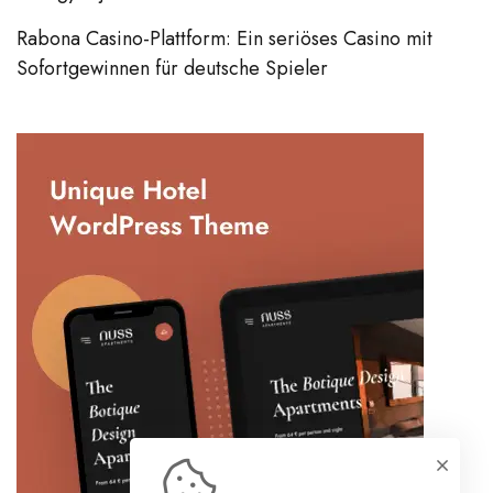
Rabona Casino-Plattform: Ein seriöses Casino mit
Sofortgewinnen für deutsche Spieler