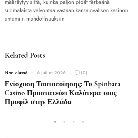
määräytyy siitä, kuinka paljon pidät tärkeänä
suomalaista valvontaa vastaan kansainvälisen kasinon
antamiin mahdollisuuksiin.
Related Posts
Non classé
6 juillet 2026
(0)
Ενίσχυση Ταυτοποίησης: Το Spinbara
Casino Προστατεύει Καλύτερα τους
Προφίλ στην Ελλάδα