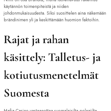
käytännön toimenpiteistä ja niiden
johdonmukaisuudesta. Siksi suosittelen aina näkemään
brändinimen yli ja keskittämään huomion faktoihin.
Rajat ja rahan
käsittely: Talletus- ja
kotiutusmenetelmät
Suomesta
Mafia Casino vastaanottaa suomalaisilta pelaajilta