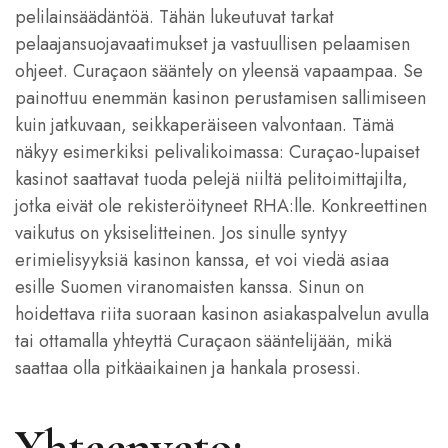
pelilainsäädäntöä. Tähän lukeutuvat tarkat
pelaajansuojavaatimukset ja vastuullisen pelaamisen
ohjeet. Curaçaon sääntely on yleensä vapaampaa. Se
painottuu enemmän kasinon perustamisen sallimiseen
kuin jatkuvaan, seikkaperäiseen valvontaan. Tämä
näkyy esimerkiksi pelivalikoimassa: Curaçao-lupaiset
kasinot saattavat tuoda pelejä niiltä pelitoimittajilta,
jotka eivät ole rekisteröityneet RHA:lle. Konkreettinen
vaikutus on yksiselitteinen. Jos sinulle syntyy
erimielisyyksiä kasinon kanssa, et voi viedä asiaa
esille Suomen viranomaisten kanssa. Sinun on
hoidettava riita suoraan kasinon asiakaspalvelun avulla
tai ottamalla yhteyttä Curaçaon sääntelijään, mikä
saattaa olla pitkäaikainen ja hankala prosessi.
Yhteenveto: