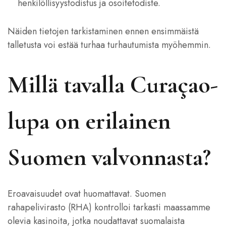
henkilöllisyystodistus ja osoitetodiste.
Näiden tietojen tarkistaminen ennen ensimmäistä
talletusta voi estää turhaa turhautumista myöhemmin.
Millä tavalla Curaçao-
lupa on erilainen
Suomen valvonnasta?
Eroavaisuudet ovat huomattavat. Suomen
rahapelivirasto (RHA) kontrolloi tarkasti maassamme
olevia kasinoita, jotka noudattavat suomalaista