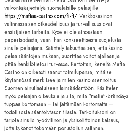
valvontajärjestelyä suomalaisille pelaajille
https://mafiaa-casino.com/fi-fi/
. Verkkokasinon
valinnassa sen oikeudellisuus ja turvallisuus ovat
ensisijaisen tärkeitä. Kyse ei ole ainoastaan
paperisodasta, vaan ihan konkreettisesta suojelusta
sinulle pelaajana. Sääntely takuuttaa sen, että kasino
pelaa sääntöjen mukaan, suorittaa voitot ajallaan ja
pitää henkilötietosi turvassa. Kartoitan, keneltä Mafia
Casino on oikeasti saanut toimilupansa, mitä se
käytännössä merkitsee ja miten kasino asennoituu
Suomen ainutlaatuiseen lainsäädäntöön. Käsittelen
myös pelaajan oikeuksia ja sitä, mitä “mafia”-brändäys
tuppaa kertomaan – tai jättämään kertomatta –
todellisesta sääntelytason tilasta. Tarkoitukseni on
tarjota sinulle hyödyllinen ja yksiselitteinen katsaus,
jotta kykenet tekemään perustellun valinnan.