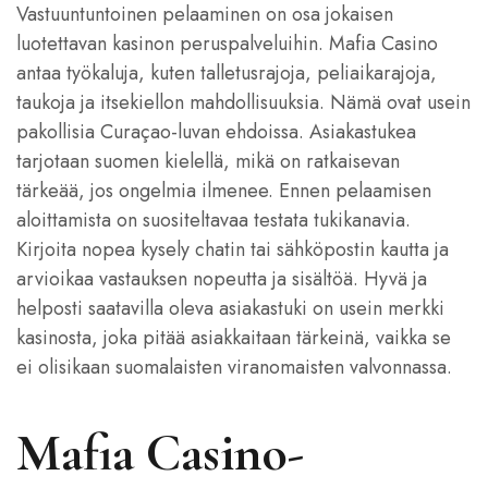
Vastuuntuntoinen pelaaminen on osa jokaisen
luotettavan kasinon peruspalveluihin. Mafia Casino
antaa työkaluja, kuten talletusrajoja, peliaikarajoja,
taukoja ja itsekiellon mahdollisuuksia. Nämä ovat usein
pakollisia Curaçao-luvan ehdoissa. Asiakastukea
tarjotaan suomen kielellä, mikä on ratkaisevan
tärkeää, jos ongelmia ilmenee. Ennen pelaamisen
aloittamista on suositeltavaa testata tukikanavia.
Kirjoita nopea kysely chatin tai sähköpostin kautta ja
arvioikaa vastauksen nopeutta ja sisältöä. Hyvä ja
helposti saatavilla oleva asiakastuki on usein merkki
kasinosta, joka pitää asiakkaitaan tärkeinä, vaikka se
ei olisikaan suomalaisten viranomaisten valvonnassa.
Mafia Casino-