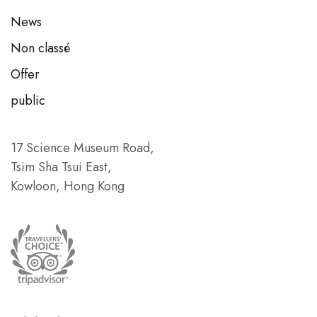
News
Non classé
Offer
public
17 Science Museum Road,
Tsim Sha Tsui East,
Kowloon, Hong Kong