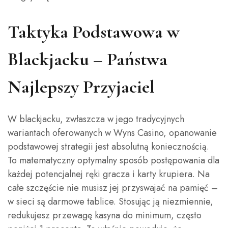
Taktyka Podstawowa w
Blackjacku – Państwa
Najlepszy Przyjaciel
W blackjacku, zwłaszcza w jego tradycyjnych
wariantach oferowanych w Wyns Casino, opanowanie
podstawowej strategii jest absolutną koniecznością.
To matematyczny optymalny sposób postępowania dla
każdej potencjalnej ręki gracza i karty krupiera. Na
całe szczęście nie musisz jej przyswajać na pamięć –
w sieci są darmowe tablice. Stosując ją niezmiennie,
redukujesz przewagę kasyna do minimum, często