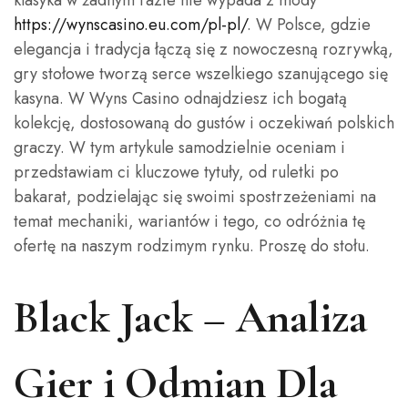
https://wynscasino.eu.com/pl-pl/
. W Polsce, gdzie
elegancja i tradycja łączą się z nowoczesną rozrywką,
gry stołowe tworzą serce wszelkiego szanującego się
kasyna. W Wyns Casino odnajdziesz ich bogatą
kolekcję, dostosowaną do gustów i oczekiwań polskich
graczy. W tym artykule samodzielnie oceniam i
przedstawiam ci kluczowe tytuły, od ruletki po
bakarat, podzielając się swoimi spostrzeżeniami na
temat mechaniki, wariantów i tego, co odróżnia tę
ofertę na naszym rodzimym rynku. Proszę do stołu.
Black Jack – Analiza
Gier i Odmian Dla