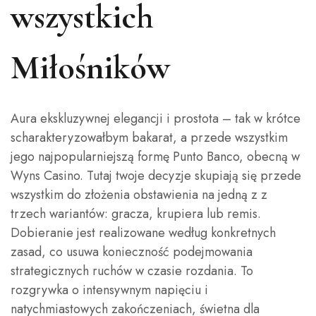
wszystkich
Miłośników
Aura ekskluzywnej elegancji i prostota – tak w krótce
scharakteryzowałbym bakarat, a przede wszystkim
jego najpopularniejszą formę Punto Banco, obecną w
Wyns Casino. Tutaj twoje decyzje skupiają się przede
wszystkim do złożenia obstawienia na jedną z z
trzech wariantów: gracza, krupiera lub remis.
Dobieranie jest realizowane według konkretnych
zasad, co usuwa konieczność podejmowania
strategicznych ruchów w czasie rozdania. To
rozgrywka o intensywnym napięciu i
natychmiastowych zakończeniach, świetna dla