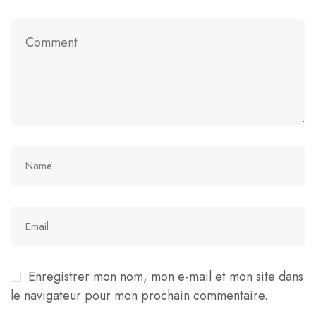
Enregistrer mon nom, mon e-mail et mon site dans
le navigateur pour mon prochain commentaire.