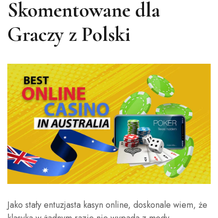
Skomentowane dla
Graczy z Polski
Jako stały entuzjasta kasyn online, doskonale wiem, że
klasyka w żadnym razie nie wypada z mody