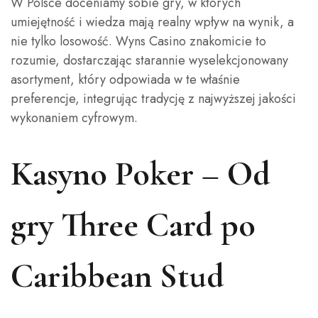
W Polsce doceniamy sobie gry, w których
umiejętność i wiedza mają realny wpływ na wynik, a
nie tylko losowość. Wyns Casino znakomicie to
rozumie, dostarczając starannie wyselekcjonowany
asortyment, który odpowiada w te właśnie
preferencje, integrując tradycję z najwyższej jakości
wykonaniem cyfrowym.
Kasyno Poker – Od
gry Three Card po
Caribbean Stud