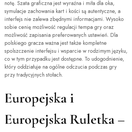
notę. Szata graficzna jest wyraźna i miła dla oka,
symulacje zachowania kart i kości są autentyczne, a
interfejs nie zalewa zbędnymi informacjami. Wysoko
sobie cenię możliwość regulacji tempa gry oraz
możliwość zapisania preferowanych ustawień. Dla
polskiego gracza ważna jest także kompletne
spolszczenie interfejsu i wsparcie w rodzimym języku,
co w tym przypadku jest dostępne. To udogodnienie,
który oddziałuje na ogólne odczucia podczas gry
przy tradycyjnych stołach.
Europejska i
Europejska Ruletka –