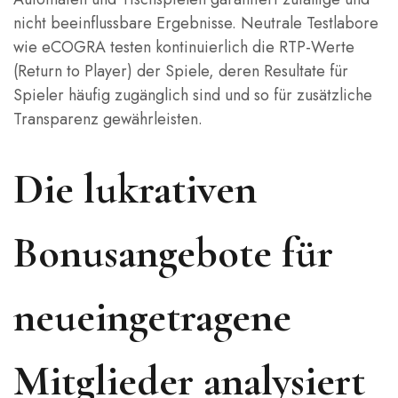
nicht beeinflussbare Ergebnisse. Neutrale Testlabore
wie eCOGRA testen kontinuierlich die RTP-Werte
(Return to Player) der Spiele, deren Resultate für
Spieler häufig zugänglich sind und so für zusätzliche
Transparenz gewährleisten.
Die lukrativen
Bonusangebote für
neueingetragene
Mitglieder analysiert