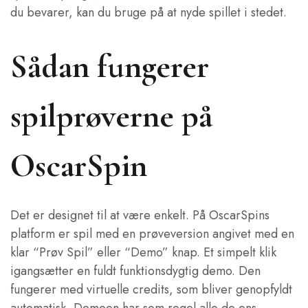
du bevarer, kan du bruge på at nyde spillet i stedet.
Sådan fungerer
spilprøverne på
OscarSpin
Det er designet til at være enkelt. På OscarSpins
platform er spil med en prøveversion angivet med en
klar “Prøv Spil” eller “Demo” knap. Et simpelt klik
igangsætter en fuldt funktionsdygtig demo. Den
fungerer med virtuelle credits, som bliver genopfyldt