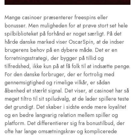
Mange casinoer præsenterer freespins eller
bonusser. Men muligheden for at prøve stort set hele
spilbiblioteket på forhånd er noget særligt. På det
hårde danske marked viser OscarSpin, at de indser
brugerens behov på en dybere måde. Det er en
forretningsstrategi, der bygger på tillid og
tilfredshed, ikke kun på at få folk til at indsætte penge.
For den danske forbruger, der er fortrolig med
gennemsigtighed og rimelige vilkår, er sådan
åbenhed et stærkt signal. Det viser, at casinoet har så
meget tiltro til sit spiludvalg, at de lader spillere teste
det grundigt. Det skaber i sidste ende mere loyalitet
og en bedre langvarig relation mellem spiller og
platform. Det differentierer sig fra bonustilbud, der
ofte har lange omsætningskrav og komplicerede