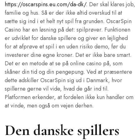
https://oscarspins.eu.com/da-dk/
. Der skal klares job,
familie og hus. Så er der ikke altid overskud til at
sætte sig ind i et helt nyt spil fra grunden. OscarSpin
Casino har en løsning på det: spilprøver. Funktionen
er udviklet for danske spillere og giver en lejlighed
for at afprøve et spil i en uden risiko demo, før du
investerer dine egne kroner. Det er ikke bare smart.
Det er en metode at se på online casino på, som
skåner din tid og din pengepung. Ved at præsentere
dette adskiller OscarSpin sig ud i Danmark, hvor
spillerne gerne vil vide, hvad de går ind til.
Platformen erkender, at fordelen ikke kun handler om
at vinde, men også om vejen derhen.
Den danske spillers