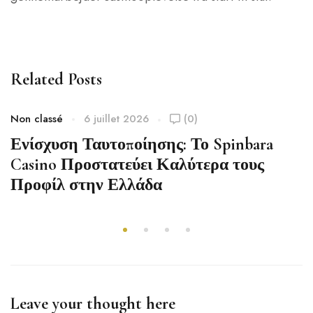
Related Posts
Non classé
6 juillet 2026
(0)
Ενίσχυση Ταυτοποίησης: Το Spinbara
Casino Προστατεύει Καλύτερα τους
Προφίλ στην Ελλάδα
Leave your thought here