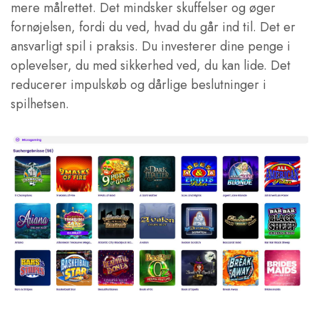
mere målrettet. Det mindsker skuffelser og øger
fornøjelsen, fordi du ved, hvad du går ind til. Det er
ansvarligt spil i praksis. Du investerer dine penge i
oplevelser, du med sikkerhed ved, du kan lide. Det
reducerer impulskøb og dårlige beslutninger i
spilhetsen.