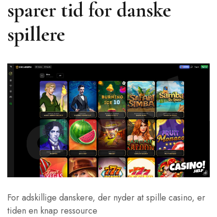
sparer tid for danske
spillere
For adskillige danskere, der nyder at spille casino, er
tiden en knap ressource