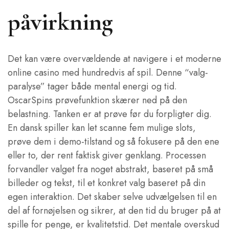
påvirkning
Det kan være overvældende at navigere i et moderne
online casino med hundredvis af spil. Denne “valg-
paralyse” tager både mental energi og tid.
OscarSpins prøvefunktion skærer ned på den
belastning. Tanken er at prøve før du forpligter dig.
En dansk spiller kan let scanne fem mulige slots,
prøve dem i demo-tilstand og så fokusere på den ene
eller to, der rent faktisk giver genklang. Processen
forvandler valget fra noget abstrakt, baseret på små
billeder og tekst, til et konkret valg baseret på din
egen interaktion. Det skaber selve udvælgelsen til en
del af fornøjelsen og sikrer, at den tid du bruger på at
spille for penge, er kvalitetstid. Det mentale overskud