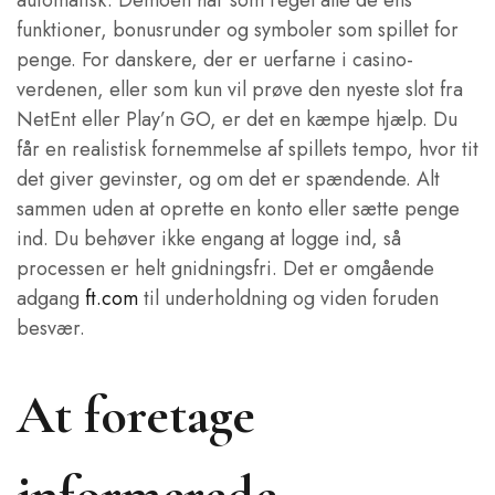
automatisk. Demoen har som regel alle de ens
funktioner, bonusrunder og symboler som spillet for
penge. For danskere, der er uerfarne i casino-
verdenen, eller som kun vil prøve den nyeste slot fra
NetEnt eller Play’n GO, er det en kæmpe hjælp. Du
får en realistisk fornemmelse af spillets tempo, hvor tit
det giver gevinster, og om det er spændende. Alt
sammen uden at oprette en konto eller sætte penge
ind. Du behøver ikke engang at logge ind, så
processen er helt gnidningsfri. Det er omgående
adgang
ft.com
til underholdning og viden foruden
besvær.
At foretage