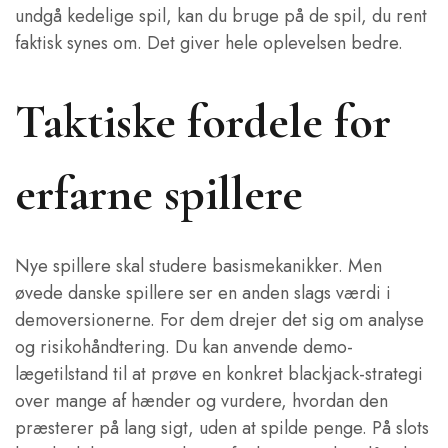
undgå kedelige spil, kan du bruge på de spil, du rent
faktisk synes om. Det giver hele oplevelsen bedre.
Taktiske fordele for
erfarne spillere
Nye spillere skal studere basismekanikker. Men
øvede danske spillere ser en anden slags værdi i
demoversionerne. For dem drejer det sig om analyse
og risikohåndtering. Du kan anvende demo-
lægetilstand til at prøve en konkret blackjack-strategi
over mange af hænder og vurdere, hvordan den
præsterer på lang sigt, uden at spilde penge. På slots