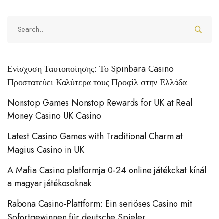
Ενίσχυση Ταυτοποίησης: Το Spinbara Casino
Προστατεύει Καλύτερα τους Προφίλ στην Ελλάδα
Nonstop Games Nonstop Rewards for UK at Real
Money Casino UK Casino
Latest Casino Games with Traditional Charm at
Magius Casino in UK
A Mafia Casino platformja 0-24 online játékokat kínál
a magyar játékosoknak
Rabona Casino-Plattform: Ein seriöses Casino mit
Sofortgewinnen für deutsche Spieler