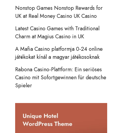
Nonstop Games Nonstop Rewards for
UK at Real Money Casino UK Casino
Latest Casino Games with Traditional
Charm at Magius Casino in UK
A Mafia Casino platformja 0-24 online
játékokat kínál a magyar játékosoknak
Rabona Casino-Plattform: Ein seriöses
Casino mit Sofortgewinnen für deutsche
Spieler