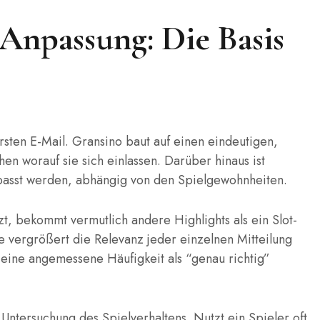
Anpassung: Die Basis
sten E-Mail. Gransino baut auf einen eindeutigen,
hen worauf sie sich einlassen. Darüber hinaus ist
epasst werden, abhängig von den Spielgewohnheiten.
zt, bekommt vermutlich andere Highlights als ein Slot-
 vergrößert die Relevanz jeder einzelnen Mitteilung
b eine angemessene Häufigkeit als “genau richtig”
 Untersuchung des Spielverhaltens. Nutzt ein Spieler oft