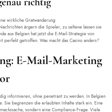
enau richtig
eine wirkliche Gratwanderung
 Nachrichten ärgern die Spieler, zu seltene lassen sie
de aus Belgien hat jetzt die E-Mail-Strategie von
eit perfekt getroffen. Was macht das Casino anders?
ng: E-Mail-Marketing
or
ig informieren, ohne penetrant zu werden. In Belgien
. Sie begrenzen die erlaubten Inhalte stark ein. Eine
hmackssache, sondern eine Compliance-Frage. Viele