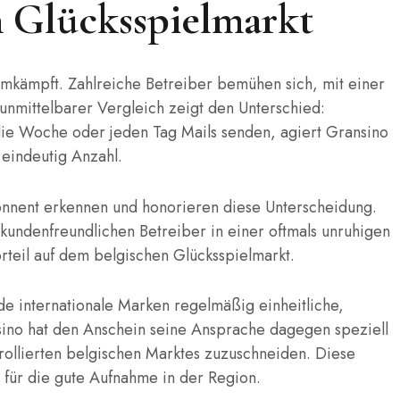
n Glücksspielmarkt
 umkämpft. Zahlreiche Betreiber bemühen sich, mit einer
 unmittelbarer Vergleich zeigt den Unterschied:
e Woche oder jeden Tag Mails senden, agiert Gransino
 eindeutig Anzahl.
bonnent erkennen und honorieren diese Unterscheidung.
 kundenfreundlichen Betreiber in einer oftmals unruhigen
rteil auf dem belgischen Glücksspielmarkt.
e internationale Marken regelmäßig einheitliche,
ino hat den Anschein seine Ansprache dagegen speziell
trollierten belgischen Marktes zuzuschneiden. Diese
r für die gute Aufnahme in der Region.