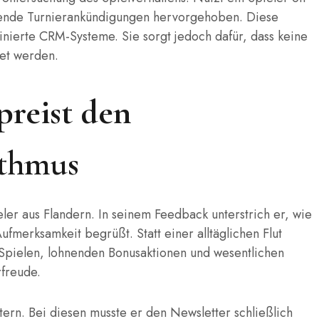
hende Turnierankündigungen hervorgehoben. Diese
nierte CRM-Systeme. Sie sorgt jedoch dafür, dass keine
det werden.
preist den
thmus
ler aus Flandern. In seinem Feedback unterstrich er, wie
fmerksamkeit begrüßt. Statt einer alltäglichen Flut
 Spielen, lohnenden Bonusaktionen und wesentlichen
freude.
tern. Bei diesen musste er den Newsletter schließlich