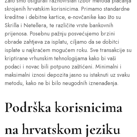
Zato smo osigurali raznovrstan izbor metoda plaćanja
skrojenih hrvatskim korisnicima. Primamo standardne
kreditne i debitne kartice, e-novčanike kao što su
Skrilla i Netellera, te različite vrste bankovnih
prijenosa. Posebnu pažnju posvećujemo brzini
obrade zahtjeva za isplatu, ciljamo da se dobitci
isplate u najkraćem mogućem roku. Sve transakcije su
kriptirane vrhunskim tehnologijama kako bi vaši
podaci i novac bili potpuno zaštićeni. Minimalni i
maksimalni iznosi depozita jasno su istaknuti uz svaku
metodu, kako ne bi bilo neugodnih iznenađenja.
Podrška korisnicima
na hrvatskom jeziku