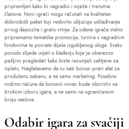
pripremljen kako bi nagradio i svježe i trenutne
članove. Novi igrači mogu računati na kvalitetan
dobrodošli paket koji redovito uključuje usklađivanje
prvog depozita i gratis vrtnje. Za odane igrače stalno
pripremamo tematske promocije, turnire s nagradnim
fondovima te povrate dijela izgubljenog uloga. Svaku
ponudu slijede uvjeti o klađenju koje je obavezno
pažljivo pregledati kako biste razumjeli zahtjeve za
isplatu. Naglašavamo da su naši bonusi pravi alat za
produženu zabavu, a ne samo marketing. Posebno
vodimo računa da bonusni novac bude iskoristiv na
širokom izboru igara, a ne samo na ograničenom
broju naslova.
Odabir igara za svačiji