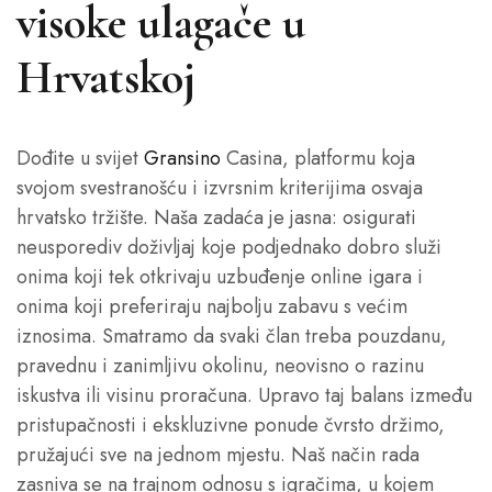
visoke ulagače u
Hrvatskoj
Dođite u svijet
Gransino
Casina, platformu koja
svojom svestranošću i izvrsnim kriterijima osvaja
hrvatsko tržište. Naša zadaća je jasna: osigurati
neusporediv doživljaj koje podjednako dobro služi
onima koji tek otkrivaju uzbuđenje online igara i
onima koji preferiraju najbolju zabavu s većim
iznosima. Smatramo da svaki član treba pouzdanu,
pravednu i zanimljivu okolinu, neovisno o razinu
iskustva ili visinu proračuna. Upravo taj balans između
pristupačnosti i ekskluzivne ponude čvrsto držimo,
pružajući sve na jednom mjestu. Naš način rada
zasniva se na trajnom odnosu s igračima, u kojem