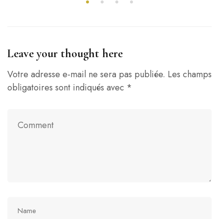
Leave your thought here
Votre adresse e-mail ne sera pas publiée.
Les champs
obligatoires sont indiqués avec
*