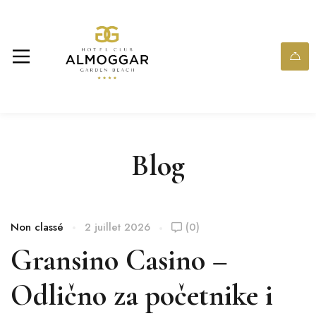
Blog
Non classé
2 juillet 2026
(0)
Gransino Casino –
Odlično za početnike i