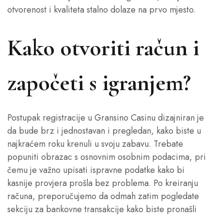
otvorenost i kvaliteta stalno dolaze na prvo mjesto.
Kako otvoriti račun i
započeti s igranjem?
Postupak registracije u Gransino Casinu dizajniran je
da bude brz i jednostavan i pregledan, kako biste u
najkraćem roku krenuli u svoju zabavu. Trebate
popuniti obrazac s osnovnim osobnim podacima, pri
čemu je važno upisati ispravne podatke kako bi
kasnije provjera prošla bez problema. Po kreiranju
računa, preporučujemo da odmah zatim pogledate
sekciju za bankovne transakcije kako biste pronašli