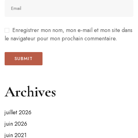
Enregistrer mon nom, mon e-mail et mon site dans
le navigateur pour mon prochain commentaire.
Archives
juillet 2026
juin 2026
juin 2021