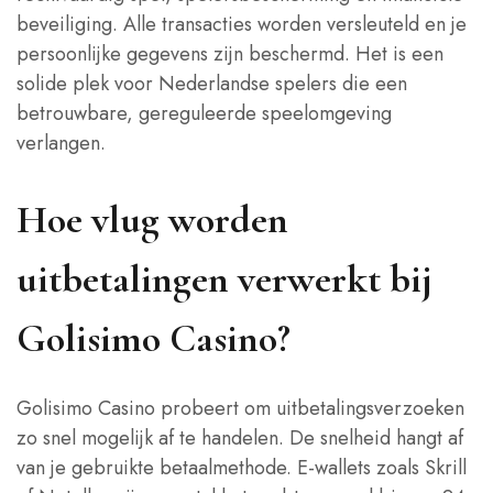
beveiliging. Alle transacties worden versleuteld en je
persoonlijke gegevens zijn beschermd. Het is een
solide plek voor Nederlandse spelers die een
betrouwbare, gereguleerde speelomgeving
verlangen.
Hoe vlug worden
uitbetalingen verwerkt bij
Golisimo Casino?
Golisimo Casino probeert om uitbetalingsverzoeken
zo snel mogelijk af te handelen. De snelheid hangt af
van je gebruikte betaalmethode. E-wallets zoals Skrill