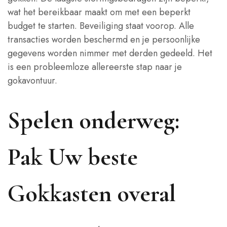
wat het bereikbaar maakt om met een beperkt
budget te starten. Beveiliging staat voorop. Alle
transacties worden beschermd en je persoonlijke
gegevens worden nimmer met derden gedeeld. Het
is een probleemloze allereerste stap naar je
gokavontuur.
Spelen onderweg:
Pak Uw beste
Gokkasten overal