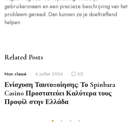
gebruikersnaam en een precieze beschrijving van het
probleem gereed. Dan kunnen ze je doeltreffend
helpen.
Related Posts
Non classé
6 juillet 2026
(0)
Ενίσχυση Ταυτοποίησης: Το Spinbara
Casino Προστατεύει Καλύτερα τους
Προφίλ στην Ελλάδα