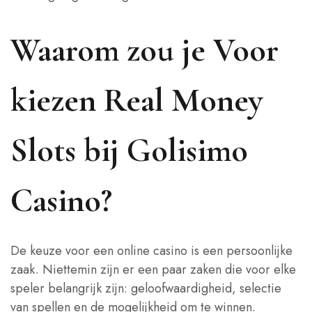
Waarom zou je Voor
kiezen Real Money
Slots bij Golisimo
Casino?
De keuze voor een online casino is een persoonlijke
zaak. Niettemin zijn er een paar zaken die voor elke
speler belangrijk zijn: geloofwaardigheid, selectie
van spellen en de mogelijkheid om te winnen.