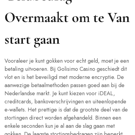
Overmaakt om te Van
start gaan
Vooraleer je kunt gokken voor echt geld, moet je een
betaling uitvoeren. Bij Golisimo Casino geschiedt dit
vlot en is het beveiligd met moderne encryptie. De
aanwezige betaalmethoden passen goed aan bij de
Nederlandse markt. Je kunt kiezen voor iDEAL,
creditcards, bankoverschrijvingen en uiteenlopende
e-wallets. Het prettige is dat de grootste deel van de
stortingen direct worden afgehandeld. Binnen een
enkele seconden kun je al aan de slag gaan met
gokken. De laagste stortingsbedragen zijn beperkt,