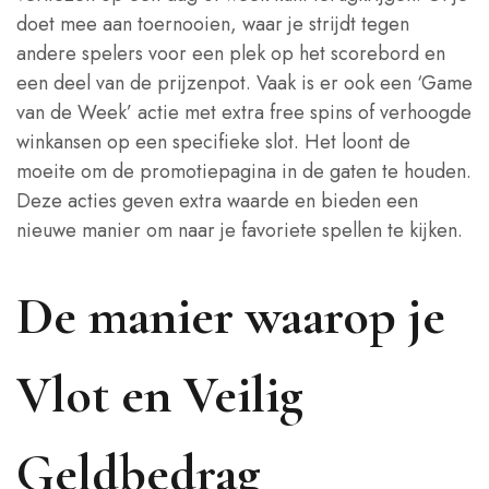
doet mee aan toernooien, waar je strijdt tegen
andere spelers voor een plek op het scorebord en
een deel van de prijzenpot. Vaak is er ook een ‘Game
van de Week’ actie met extra free spins of verhoogde
winkansen op een specifieke slot. Het loont de
moeite om de promotiepagina in de gaten te houden.
Deze acties geven extra waarde en bieden een
nieuwe manier om naar je favoriete spellen te kijken.
De manier waarop je
Vlot en Veilig
Geldbedrag