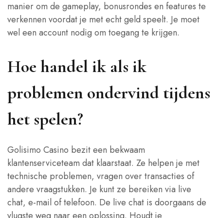
manier om de gameplay, bonusrondes en features te
verkennen voordat je met echt geld speelt. Je moet
wel een account nodig om toegang te krijgen.
Hoe handel ik als ik
problemen ondervind tijdens
het spelen?
Golisimo Casino bezit een bekwaam
klantenserviceteam dat klaarstaat. Ze helpen je met
technische problemen, vragen over transacties of
andere vraagstukken. Je kunt ze bereiken via live
chat, e-mail of telefoon. De live chat is doorgaans de
vlugste weg naar een oplossing. Houdt je