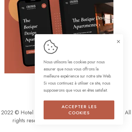
Nous utilisons les cookies pour nous
assurer que nous vous offrons la
meilleure expérience sur notre site Web.
Si vous continuez à utiliser ce site, nous
supposerons que vous en êtes satisfait.
ACCEPTER LES
2022 © Hotel Club Almoggar Garden Beach, Agadir. All
COOKIES
rights reserved. Designed by Tweadup Agency