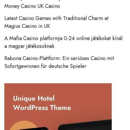
Money Casino UK Casino
Latest Casino Games with Traditional Charm at
Magius Casino in UK
A Mafia Casino platformja 0-24 online játékokat kínál
a magyar játékosoknak
Rabona Casino-Plattform: Ein seriöses Casino mit
Sofortgewinnen für deutsche Spieler