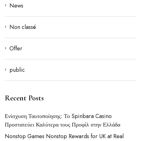
News
Non classé
Offer
public
Recent Posts
Ενίσχυση Ταυτοποίησης: Το Spinbara Casino
Προστατεύει Καλύτερα τους Προφίλ στην Ελλάδα
Nonstop Games Nonstop Rewards for UK at Real