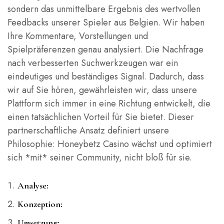
sondern das unmittelbare Ergebnis des wertvollen
Feedbacks unserer Spieler aus Belgien. Wir haben
Ihre Kommentare, Vorstellungen und
Spielpräferenzen genau analysiert. Die Nachfrage
nach verbesserten Suchwerkzeugen war ein
eindeutiges und beständiges Signal. Dadurch, dass
wir auf Sie hören, gewährleisten wir, dass unsere
Plattform sich immer in eine Richtung entwickelt, die
einen tatsächlichen Vorteil für Sie bietet. Dieser
partnerschaftliche Ansatz definiert unsere
Philosophie: Honeybetz Casino wächst und optimiert
sich *mit* seiner Community, nicht bloß für sie.
Analyse:
Konzeption:
Umsetzung: