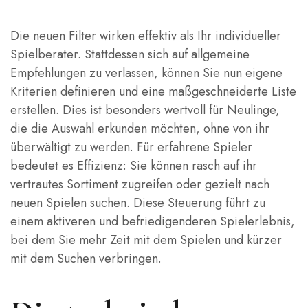
Die neuen Filter wirken effektiv als Ihr individueller
Spielberater. Stattdessen sich auf allgemeine
Empfehlungen zu verlassen, können Sie nun eigene
Kriterien definieren und eine maßgeschneiderte Liste
erstellen. Dies ist besonders wertvoll für Neulinge,
die die Auswahl erkunden möchten, ohne von ihr
überwältigt zu werden. Für erfahrene Spieler
bedeutet es Effizienz: Sie können rasch auf ihr
vertrautes Sortiment zugreifen oder gezielt nach
neuen Spielen suchen. Diese Steuerung führt zu
einem aktiveren und befriedigenderen Spielerlebnis,
bei dem Sie mehr Zeit mit dem Spielen und kürzer
mit dem Suchen verbringen.