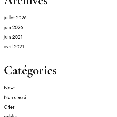
Archives
juillet 2026
juin 2026
juin 2021
avril 2021
Catégories
News
Non classé
Offer
public