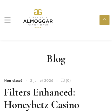
Blog
Non classé
2 juillet 2026
(0)
Filters Enhanced:
Honeybetz Casino