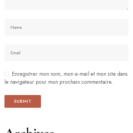
Enregistrer mon nom, mon e-mail et mon site dans
le navigateur pour mon prochain commentaire.