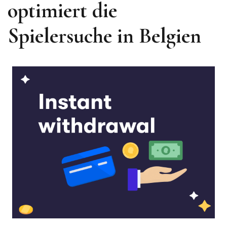
optimiert die
Spielersuche in Belgien