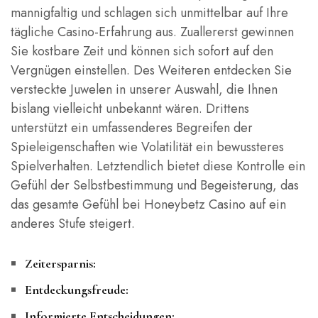
mannigfaltig und schlagen sich unmittelbar auf Ihre
tägliche Casino-Erfahrung aus. Zuallererst gewinnen
Sie kostbare Zeit und können sich sofort auf den
Vergnügen einstellen. Des Weiteren entdecken Sie
versteckte Juwelen in unserer Auswahl, die Ihnen
bislang vielleicht unbekannt wären. Drittens
unterstützt ein umfassenderes Begreifen der
Spieleigenschaften wie Volatilität ein bewussteres
Spielverhalten. Letztendlich bietet diese Kontrolle ein
Gefühl der Selbstbestimmung und Begeisterung, das
das gesamte Gefühl bei Honeybetz Casino auf ein
anderes Stufe steigert.
Zeitersparnis:
Entdeckungsfreude:
Informierte Entscheidungen: