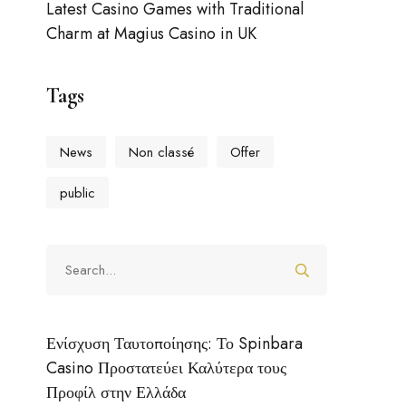
Latest Casino Games with Traditional
Charm at Magius Casino in UK
Tags
News
Non classé
Offer
public
Ενίσχυση Ταυτοποίησης: Το Spinbara
Casino Προστατεύει Καλύτερα τους
Προφίλ στην Ελλάδα