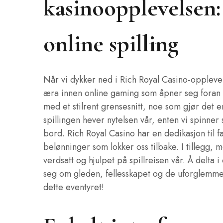
kasinoopplevelsen:
online spilling
Når vi dykker ned i Rich Royal Casino-oppleve
æra innen online gaming som åpner seg foran 
med et stilrent grensesnitt, noe som gjør det 
spillingen hever nytelsen vår, enten vi spinner 
bord. Rich Royal Casino har en dedikasjon til f
belønninger som lokker oss tilbake. I tillegg, 
verdsatt og hjulpet på spillreisen vår. Å delta 
seg om gleden, fellesskapet og de uforglemme
dette eventyret!