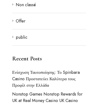
Non classé
Offer
public
Recent Posts
Ενίσχυση Ταυτοποίησης: Το Spinbara
Casino Προστατεύει Καλύτερα τους
Προφίλ στην Ελλάδα
Nonstop Games Nonstop Rewards for
UK at Real Money Casino UK Casino