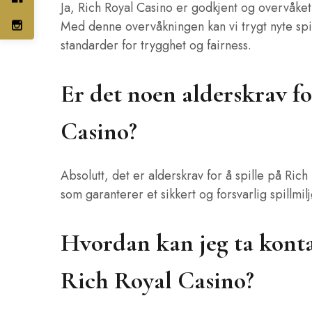
Ja, Rich Royal Casino er godkjent og overvåket
Med denne overvåkningen kan vi trygt nyte spil
standarder for trygghet og fairness.
Er det noen alderskrav fo
Casino?
Absolutt, det er alderskrav for å spille på Rich
som garanterer et sikkert og forsvarlig spillmil
Hvordan kan jeg ta kont
Rich Royal Casino?