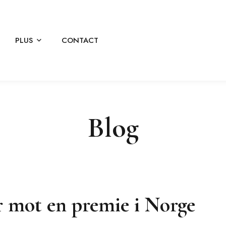
PLUS
CONTACT
Blog
er mot en premie i Norge