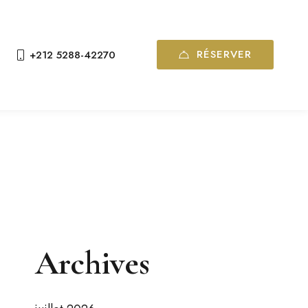
RÉSERVER
+212 5288-42270
Archives