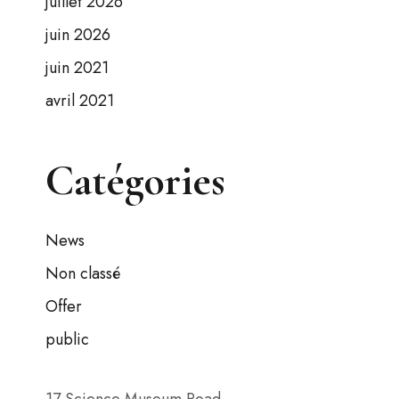
juillet 2026
juin 2026
juin 2021
avril 2021
Catégories
News
Non classé
Offer
public
17 Science Museum Road,