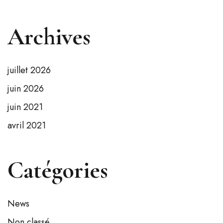
Archives
juillet 2026
juin 2026
juin 2021
avril 2021
Catégories
News
Non classé