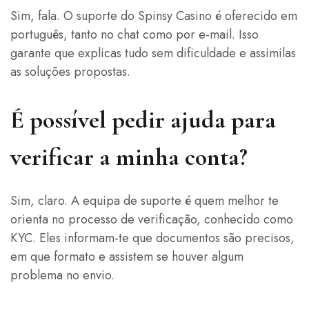
Sim, fala. O suporte do Spinsy Casino é oferecido em
português, tanto no chat como por e-mail. Isso
garante que explicas tudo sem dificuldade e assimilas
as soluções propostas.
É possível pedir ajuda para
verificar a minha conta?
Sim, claro. A equipa de suporte é quem melhor te
orienta no processo de verificação, conhecido como
KYC. Eles informam-te que documentos são precisos,
em que formato e assistem se houver algum
problema no envio.