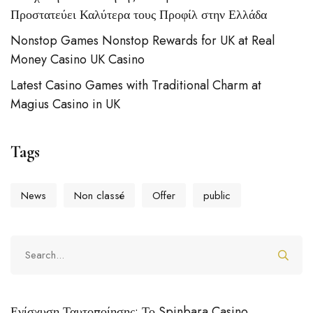
Προστατεύει Καλύτερα τους Προφίλ στην Ελλάδα
Nonstop Games Nonstop Rewards for UK at Real
Money Casino UK Casino
Latest Casino Games with Traditional Charm at
Magius Casino in UK
Tags
News
Non classé
Offer
public
Ενίσχυση Ταυτοποίησης: Το Spinbara Casino