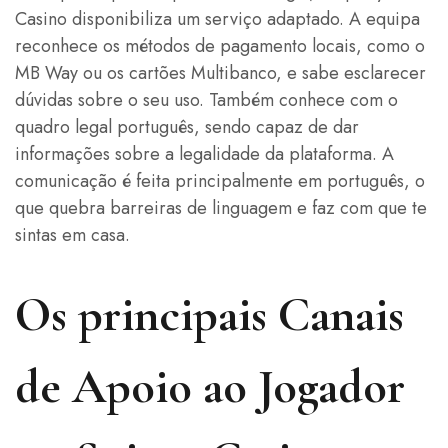
Casino disponibiliza um serviço adaptado. A equipa
reconhece os métodos de pagamento locais, como o
MB Way ou os cartões Multibanco, e sabe esclarecer
dúvidas sobre o seu uso. Também conhece com o
quadro legal português, sendo capaz de dar
informações sobre a legalidade da plataforma. A
comunicação é feita principalmente em português, o
que quebra barreiras de linguagem e faz com que te
sintas em casa.
Os principais Canais
de Apoio ao Jogador