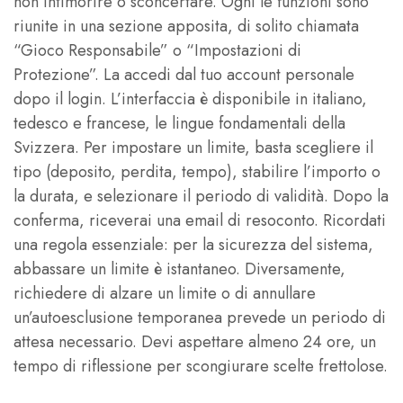
non intimorire o sconcertare. Ogni le funzioni sono
riunite in una sezione apposita, di solito chiamata
“Gioco Responsabile” o “Impostazioni di
Protezione”. La accedi dal tuo account personale
dopo il login. L’interfaccia è disponibile in italiano,
tedesco e francese, le lingue fondamentali della
Svizzera. Per impostare un limite, basta scegliere il
tipo (deposito, perdita, tempo), stabilire l’importo o
la durata, e selezionare il periodo di validità. Dopo la
conferma, riceverai una email di resoconto. Ricordati
una regola essenziale: per la sicurezza del sistema,
abbassare un limite è istantaneo. Diversamente,
richiedere di alzare un limite o di annullare
un’autoesclusione temporanea prevede un periodo di
attesa necessario. Devi aspettare almeno 24 ore, un
tempo di riflessione per scongiurare scelte frettolose.