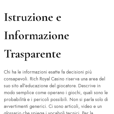
Istruzione e
Informazione
Trasparente
Chi ha le informazioni esatte fa decisioni più
consapevoli. Rich Royal Casino riserva una area del
suo sito all’educazione del giocatore. Descrive in
modo semplice come operano i giochi, quali sono le
probabilità e i pericoli possibili. Non si parla solo di
avvertimenti generici. Ci sono articoli, video e un
glossario che spiega i vocaboli tecnici. Per la