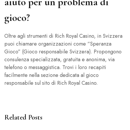
aiuto per un problema di
gioco?
Oltre agli strumenti di Rich Royal Casino, in Svizzera
puoi chiamare organizzazioni come “Speranza
Gioco” (Gioco responsabile Svizzera). Propongono
consulenza specializzata, gratuita e anonima, via
telefono o messaggistica. Trovi i loro recapiti
facilmente nella sezione dedicata al gioco
responsabile sul sito di Rich Royal Casino.
Related Posts