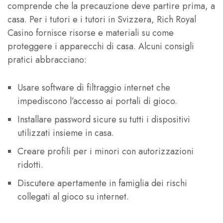
comprende che la precauzione deve partire prima, a
casa. Per i tutori e i tutori in Svizzera, Rich Royal
Casino fornisce risorse e materiali su come
proteggere i apparecchi di casa. Alcuni consigli
pratici abbracciano:
Usare software di filtraggio internet che
impediscono l’accesso ai portali di gioco.
Installare password sicure su tutti i dispositivi
utilizzati insieme in casa.
Creare profili per i minori con autorizzazioni
ridotti.
Discutere apertamente in famiglia dei rischi
collegati al gioco su internet.