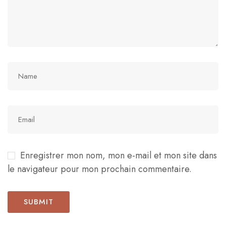
Enregistrer mon nom, mon e-mail et mon site dans
le navigateur pour mon prochain commentaire.