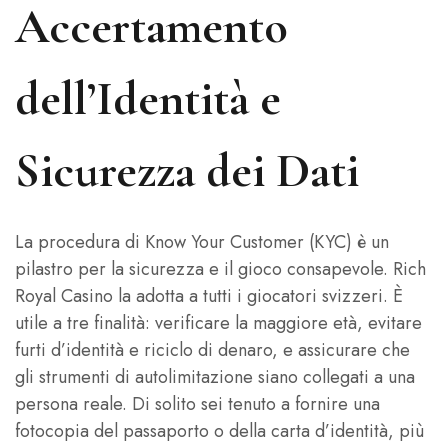
Accertamento
dell’Identità e
Sicurezza dei Dati
La procedura di Know Your Customer (KYC) è un
pilastro per la sicurezza e il gioco consapevole. Rich
Royal Casino la adotta a tutti i giocatori svizzeri. È
utile a tre finalità: verificare la maggiore età, evitare
furti d’identità e riciclo di denaro, e assicurare che
gli strumenti di autolimitazione siano collegati a una
persona reale. Di solito sei tenuto a fornire una
fotocopia del passaporto o della carta d’identità, più