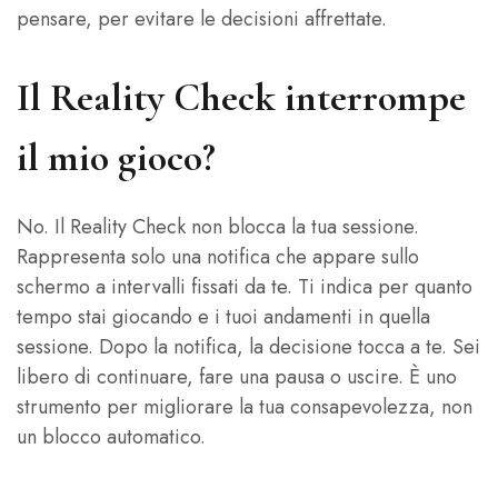
pensare, per evitare le decisioni affrettate.
Il Reality Check interrompe
il mio gioco?
No. Il Reality Check non blocca la tua sessione.
Rappresenta solo una notifica che appare sullo
schermo a intervalli fissati da te. Ti indica per quanto
tempo stai giocando e i tuoi andamenti in quella
sessione. Dopo la notifica, la decisione tocca a te. Sei
libero di continuare, fare una pausa o uscire. È uno
strumento per migliorare la tua consapevolezza, non
un blocco automatico.