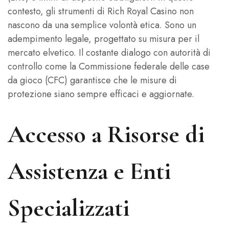
contesto, gli strumenti di Rich Royal Casino non
nascono da una semplice volontà etica. Sono un
adempimento legale, progettato su misura per il
mercato elvetico. Il costante dialogo con autorità di
controllo come la Commissione federale delle case
da gioco (CFC) garantisce che le misure di
protezione siano sempre efficaci e aggiornate.
Accesso a Risorse di
Assistenza e Enti
Specializzati