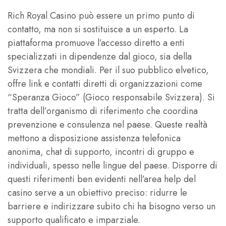
Rich Royal Casino può essere un primo punto di
contatto, ma non si sostituisce a un esperto. La
piattaforma promuove l’accesso diretto a enti
specializzati in dipendenze dal gioco, sia della
Svizzera che mondiali. Per il suo pubblico elvetico,
offre link e contatti diretti di organizzazioni come
“Speranza Gioco” (Gioco responsabile Svizzera). Si
tratta dell’organismo di riferimento che coordina
prevenzione e consulenza nel paese. Queste realtà
mettono a disposizione assistenza telefonica
anonima, chat di supporto, incontri di gruppo e
individuali, spesso nelle lingue del paese. Disporre di
questi riferimenti ben evidenti nell’area help del
casino serve a un obiettivo preciso: ridurre le
barriere e indirizzare subito chi ha bisogno verso un
supporto qualificato e imparziale.