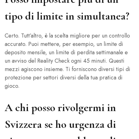
tipo di limite in simultanea?
Certo. Tutt’altro, è la scelta migliore per un controllo
accurato. Puoi mettere, per esempio, un limite di
deposito mensile, un limite di perdita settimanale e
un avviso del Reality Check ogni 45 minuti. Questi
mezzi agiscono insieme. Ti forniscono diversi tipi di
protezione per settori diversi della tua pratica di
gioco.
A chi posso rivolgermi in
Svizzera se ho urgenza di