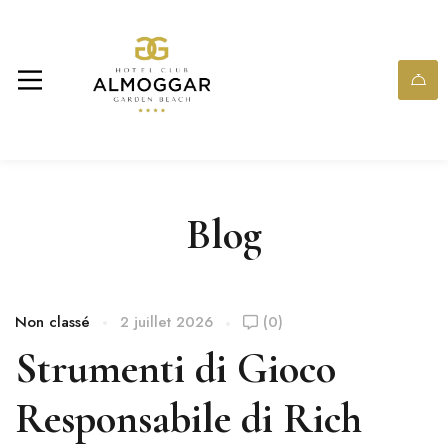
Blog
Non classé
2 juillet 2026
(0)
Strumenti di Gioco
Responsabile di Rich