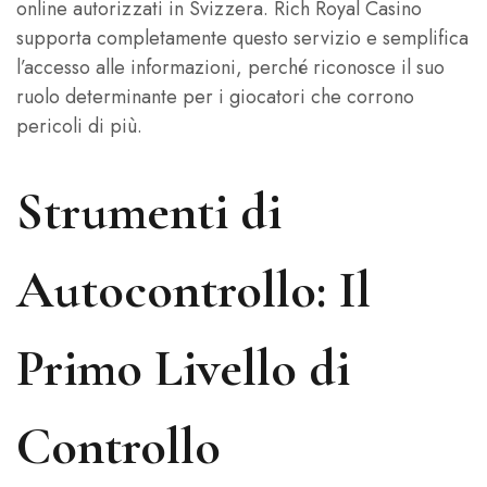
online autorizzati in Svizzera. Rich Royal Casino
supporta completamente questo servizio e semplifica
l’accesso alle informazioni, perché riconosce il suo
ruolo determinante per i giocatori che corrono
pericoli di più.
Strumenti di
Autocontrollo: Il
Primo Livello di
Controllo