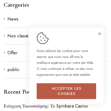
Categories
News
Non classé
Nous utilisons les cookies pour nous
Offer
assurer que nous vous offrons la
meilleure expérience sur notre site Web.
Si vous continuez à utiliser ce site, nous
public
supposerons que vous en êtes satisfait.
ACCEPTER LES
Recent Posts
COOKIES
Ενίσχυση Ταυτοποίησης: Το Spinbara Casino