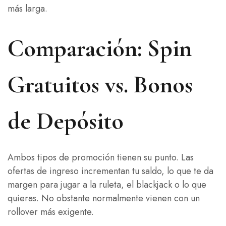
más larga.
Comparación: Spin
Gratuitos vs. Bonos
de Depósito
Ambos tipos de promoción tienen su punto. Las
ofertas de ingreso incrementan tu saldo, lo que te da
margen para jugar a la ruleta, el blackjack o lo que
quieras. No obstante normalmente vienen con un
rollover más exigente.