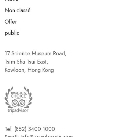
Non classé
Offer
public
17 Science Museum Road,
Tsim Sha Tsui East,
Kowloon, Hong Kong
Tel: (852) 3400 1000