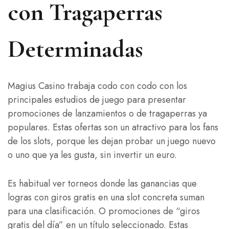
con Tragaperras
Determinadas
Magius Casino trabaja codo con codo con los
principales estudios de juego para presentar
promociones de lanzamientos o de tragaperras ya
populares. Estas ofertas son un atractivo para los fans
de los slots, porque les dejan probar un juego nuevo
o uno que ya les gusta, sin invertir un euro.
Es habitual ver torneos donde las ganancias que
logras con giros gratis en una slot concreta suman
para una clasificación. O promociones de “giros
gratis del día” en un título seleccionado. Estas