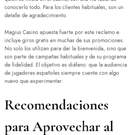
conocerlo todo. Para los clientes habituales, son un
detalle de agradecimiento.
Magius Casino apuesta fuerte por este reclamo e
incluye giros gratis en muchas de sus promociones.
No solo los utilizan para dar la bienvenida, sino que
son parte de campañas habituales y de su programa
de fidelidad. El objetivo es diáfano: que la audiencia
de jugadores españoles siempre cuente con algo
nuevo que experimentar.
Recomendaciones
para Aprovechar al