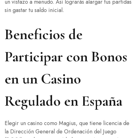
un vistazo a menudo. Así lograrás alargar tus partidas
sin gastar tu saldo inicial.
Beneficios de
Participar con Bonos
en un Casino
Regulado en España
Elegir un casino como Magius, que tiene licencia de
la Dirección General de Ordenación del Juego