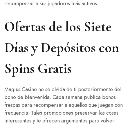
recompensar a sus jugadores más activos.
Ofertas de los Siete
Días y Depósitos con
Spins Gratis
Magius Casino no se olvida de ti posteriormente del
bono de bienvenida. Cada semana publica bonos
frescas para recompensar a aquellos que juegan con
frecuencia. Tales promociones preservan las cosas
interesantes y te ofrecen argumentos para volver.