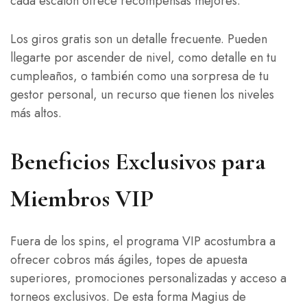
cada escalón ofrece recompensas mejores.
Los giros gratis son un detalle frecuente. Pueden
llegarte por ascender de nivel, como detalle en tu
cumpleaños, o también como una sorpresa de tu
gestor personal, un recurso que tienen los niveles
más altos.
Beneficios Exclusivos para
Miembros VIP
Fuera de los spins, el programa VIP acostumbra a
ofrecer cobros más ágiles, topes de apuesta
superiores, promociones personalizadas y acceso a
torneos exclusivos. De esta forma Magius de