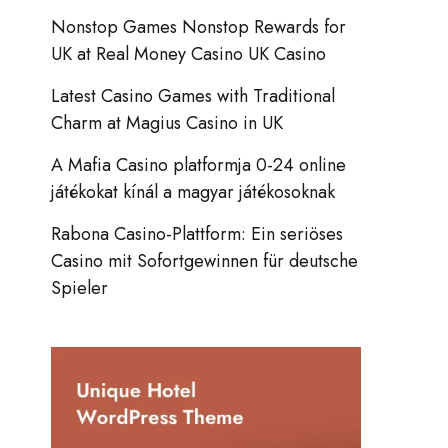
Nonstop Games Nonstop Rewards for
UK at Real Money Casino UK Casino
Latest Casino Games with Traditional
Charm at Magius Casino in UK
A Mafia Casino platformja 0-24 online
játékokat kínál a magyar játékosoknak
Rabona Casino-Plattform: Ein seriöses
Casino mit Sofortgewinnen für deutsche
Spieler