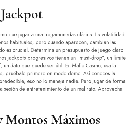
Jackpot
smo que jugar a una tragamonedas clásica. La volatilidad
menos habituales, pero cuando aparecen, cambian las
ado es crucial. Determina un presupuesto de juego claro
nos jackpots progresivos tienen un “must-drop”, un límite
í, un dato que puede ser útil. En Mafia Casino, usa la
es, pruébalo primero en modo demo. Así conoces la
mpredecible, eso no lo maneja nadie. Pero jugar de forma
una sesión de entretenimiento de un mal rato. Aprovecha
 y Montos Máximos