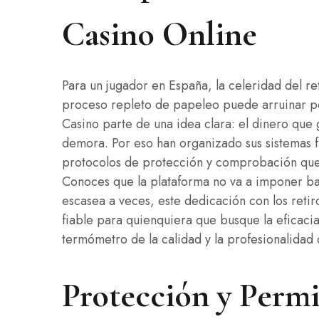
Casino Online
Para un jugador en España, la celeridad del ret
proceso repleto de papeleo puede arruinar por
Casino parte de una idea clara: el dinero que
demora. Por eso han organizado sus sistemas fin
protocolos de protección y comprobación que s
Conoces que la plataforma no va a imponer bar
escasea a veces, este dedicación con los retir
fiable para quienquiera que busque la eficacia.
termómetro de la calidad y la profesionalidad 
Protección y Permi