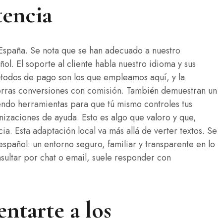
tencia
España. Se nota que se han adecuado a nuestro
. El soporte al cliente habla nuestro idioma y sus
étodos de pago son los que empleamos aquí, y la
horras conversiones con comisión. También demuestran un
ndo herramientas para que tú mismo controles tus
nizaciones de ayuda. Esto es algo que valoro y que,
ia. Esta adaptación local va más allá de verter textos. Se
spañol: un entorno seguro, familiar y transparente en lo
sultar por chat o email, suele responder con
ntarte a los