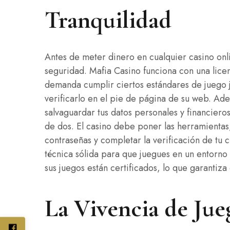
Tranquilidad
Antes de meter dinero en cualquier casino onli
seguridad. Mafia Casino funciona con una lice
demanda cumplir ciertos estándares de juego 
verificarlo en el pie de página de su web. Ad
salvaguardar tus datos personales y financiero
de dos. El casino debe poner las herramientas
contraseñas y completar la verificación de tu 
técnica sólida para que juegues en un entorn
sus juegos están certificados, lo que garantiza
La Vivencia de Jue