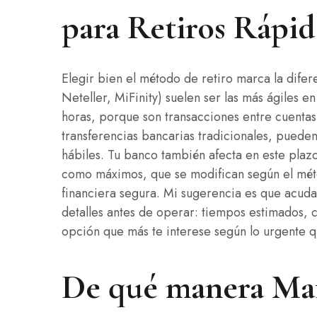
para Retiros Rápid
Elegir bien el método de retiro marca la diferen
Neteller, MiFinity) suelen ser las más ágiles 
horas, porque son transacciones entre cuentas d
transferencias bancarias tradicionales, puede
hábiles. Tu banco también afecta en este plazo
como máximos, que se modifican según el métod
financiera segura. Mi sugerencia es que acudas
detalles antes de operar: tiempos estimados, co
opción que más te interese según lo urgente qu
De qué manera Maf