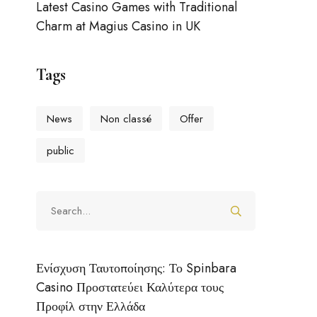
Latest Casino Games with Traditional
Charm at Magius Casino in UK
Tags
News
Non classé
Offer
public
Ενίσχυση Ταυτοποίησης: Το Spinbara
Casino Προστατεύει Καλύτερα τους
Προφίλ στην Ελλάδα