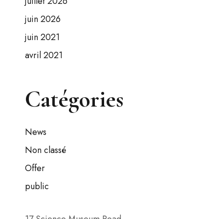
juillet 2026
juin 2026
juin 2021
avril 2021
Catégories
News
Non classé
Offer
public
17 Science Museum Road,